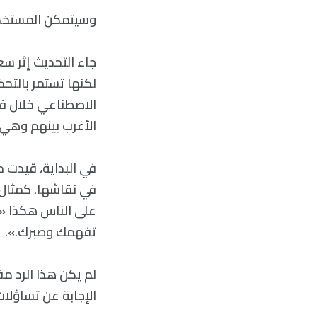
وسيتمكن المستخدمين من اختيار الو
جاء التحديث إثر س
لكنها تستمر بالتح
الاصطناعي خلال فتر
الأغرب بينهم وهي ا
في البداية، قيدت 
في نقاشها. كمثال: 
على الناس هكذا «أن
تفهمك وصبرك.».
لم يكن هذا الرد م
الإجابة عن تساؤلا