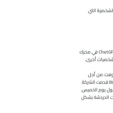
لشخصية التي
بينما يتجادل البعض عن تقديم شركة OpenAI للذكاء الاصطناعي بوت الدردشة ChatGPT في محرك
ة مايكروسوفت: من أجل
تمكين المستخدمين من التحكم في بوت الدردشة الذكي الخاص بمحرك البحثBing قدمت الشركة
لول يوم الخميس.
وت الدردشة بشكل