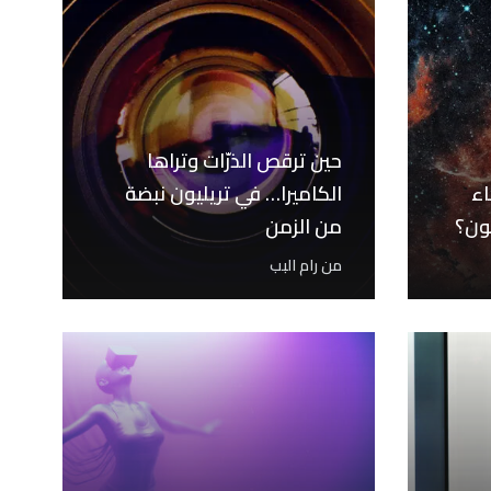
حين ترقص الذرّات وتراها
اء
الكاميرا… في تريليون نبضة
ون؟
من الزمن
من
رام البب