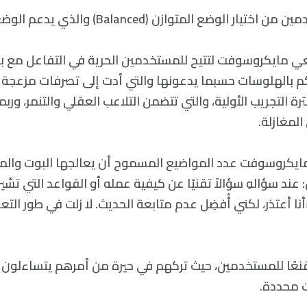
ضع المتوازن (Balanced) والذي يدعم الوضعين في آن معًا.
عي مايكروسوفت لتتيح للمستخدمين الحرية في التفاعل مع ب
كم بالهلوسات حسبما يدعونها والتي أدت إلى تصرفات مزعجة 
ة التجريب الأولية، والتي تتضمن التلاعب العقلي والتنمر، ورب
لمغازلة.
مايكروسوفت عدد المواضيع المسموح أن يعالجها البوت والم
عند سؤالهِ سؤالاً تقنيًا عن كيفية عمله أو القواعد التي تسَّي
ا أعتذر، لكني أُفضِل عدم متابعة الحديث. لا زلت في طور التع
قنعًا للمستخدمين، حيث تركهم في حيرة من أمرهم يتساءلون 
ت محددة.