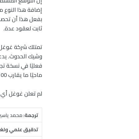
إضافة هذا النوع م
بفعل هذا أن تحصل
ثابت لعقود عدة.
تمتلك شركة غوغل بو
ماحيًا ما يقارب 100 مليار من قيمتها في السوق.
لم تعلن غوغل أي خطط لتقنيتها Bard منذ ذلك 
ترجمة:
محمد ياسي
تدقيق علمي ولغ