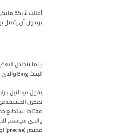
أعلنت شركة مايكرو
يريدون أن يتمثل به
البحث Bing والذي زودَ بأداة لتعدد الشخصيات، قامت مايكروسوفت بعرض ثلاث شخصيات أخرى.
مفتاحًا يستطيع جم
والذي سيسمح للمست
مختصر (precise) او بشكل أصلي وذو خيالٍ واسعٍ أكثر (creative).