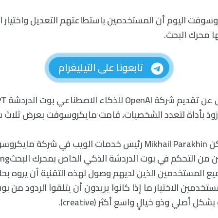
سوفت اليوم أن المستخدمين باستطاعتهم التعديل واختيار ا
ا محرك البحث.
تابعونا على التيليغرام
يقول ميخائيل باراكن Mikhail Parakhin رئيس خدمات الويب في شرك
يع المستخدمين الذين لديهم وصول لهذه التقنية أن يروه بح
خدمين الاختيار ما إذا كانوا يريدون أن يتلقوا الردود من ب