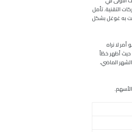
 مايكروسوفت الأولى في
ات التقنية. تأمل
مت به غوغل بشكل
أمر لا نراه
ظهور أول مخيب حيث أظهر خطًأ
 من أسهم الشركة في الشهر الماضي،