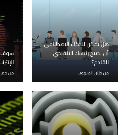
هل يمكن للذكاء الاصطناعي
أن يصبح رئيسك التنفيذي
سوف ت
القادم؟
الإنترنت
من
حنان الميهوب
من
حمز