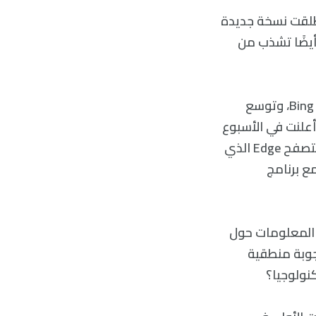
طلقت نسخة جديدة
أيضًا تشذب من
تضع مايكروسوفت الكثير من الأمل في عملية دمج بوت الدردشة مع محرك بحث Bing، وتوسع
علنت في الأسبوع
الماضي عن خطط لدمج التقنية في تطبيق Bing في الأجهزة الذكية وكذلك في متصفح Edge الذي
ع برنامج
المعلومات حول
جوبة منطقية
نولوجيا؟