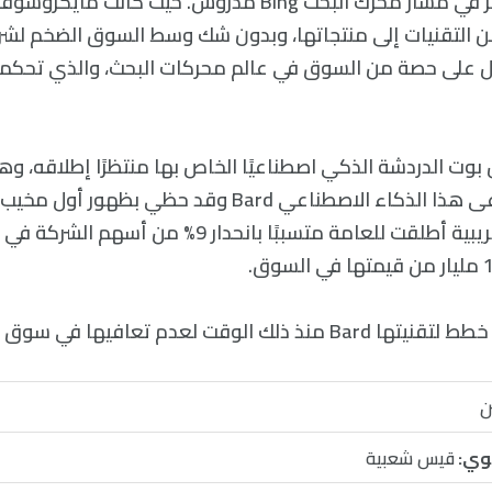
إن التوسع المستمر في مسار محرك البحث Bing مدروس. حيث كانت
ن التقنيات إلى منتجاتها، وبدون شك وسط السوق الضخم لشرك
 على حصة من السوق في عالم محركات البحث، والذي تحك
ت الدردشة الذكي اصطناعيًا الخاص بها منتظرًا إطلاقه، وهو 
وشيك الحدوث. يدعى هذا الذكاء الاصطناعي Bard وقد حظي ب
فعليًا في نسخة تجريبية أطلقت للعامة متسببًا بانحدار 9%
الوقت لعدم تعافيها في سوق الأسهم.
ن
وي:
قيس شعبية