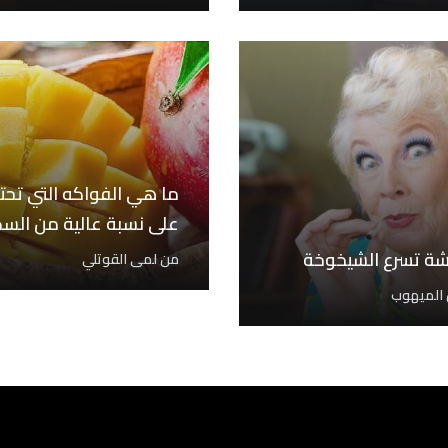
ما هي الفواكه التي تح
على نسبة عالية من السك
ة تسرع الشيخوخة
من
لمى القوتلي
 الميهوب