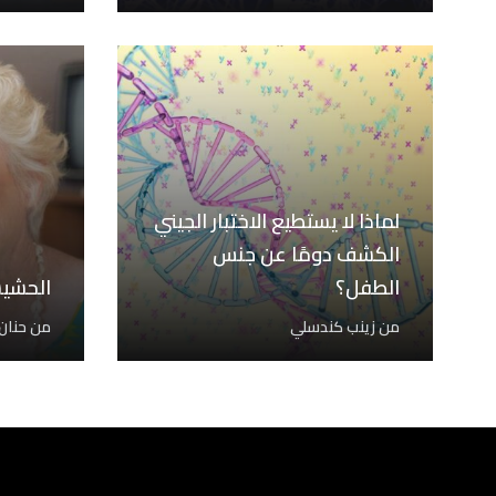
لماذا لا يستطيع الاختبار الجيني
الكشف دومًا عن جنس
الطفل؟
الحشيش
من
زينب كندسلي
من
حنان