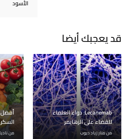
الأسود
قد يعجبك أيضا
Lecanemab: دواء العلماء
أفضل و
للقضاء على الزهايمر
السكر
من
منار زياد ديوب
من
نادي