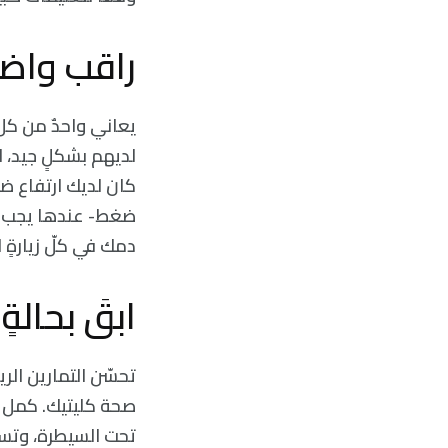
راقب واض
يعاني واحدٌ من كل
كان لديك ارتفاع ضغ
دمك في كلّ زيارةٍ ل
ابقَ بحالةٍ 
تحسّن التمارين ال
صحة كليتيك. كمل ت
تحت السيطرة، وتس