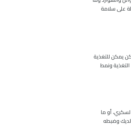
ظة على سلامة
كن يمكن للتغذية
 التغذية ونمط
لسكري، أو ما
 لديك وضبطه