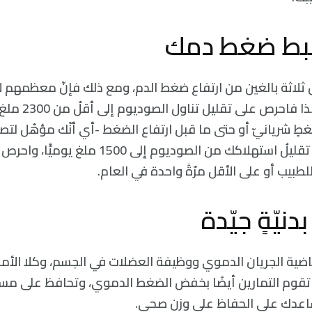
بط ضغط دمك
 ثلاثة بالغين من ارتفاع ضغط الدم، ومع ذلك فإنّ معظمهم ل
لديهم بشكلٍ جيد، لذا
طٍ شريانيّ أو حتى ما قبل ارتفاع الضغط -أي أنّك مؤهّل لتص
ضغط- عندها يجب تقليلُ استهلاكك من الصوديوم إ
لطبيب أو على الأقل مرّةً واحدة في العام.
بدنيّةٍ جيّدة
رياضية الجريان الدموي ووظيفة العضلات في الجسم، وكلا الأم
قوم التمارين أيضًا بخفض الضغط الدموي، وتحافظ على مستو
اعدك على الحفاظ على وزنٍ صحي.