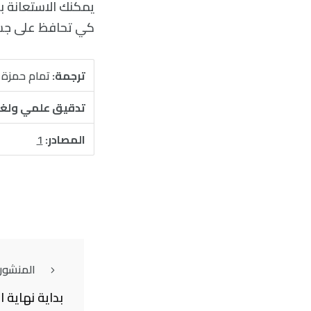
يمكنك الاستعانة ب
كي تحافظ على جسدك
ترجمة:
تمام حمزة
تدقيق علمي ولغ
المصادر:
1
المنشور
بداية نهاية 