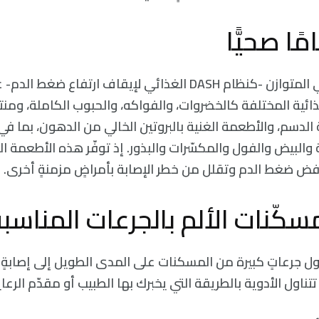
ًا صحيًّا
يركّز النظام الغذائي المتوازن -كنظام DASH الغذائي لإيقاف ارتفاع
غذائية المختلفة كالخضروات، والفواكه، والحبوب الكاملة، ومنتج
 الدسم، والأطعمة الغنية بالبروتين الخالي من الدهون، بما في
 والبيض والفول والمكسّرات والبذور. إذ توفّر هذه الأطعمة ال
ض ضغط الدم وتقلل من خطر الإصابة بأمراضٍ مزمنةٍ أخرى.
كّنات الألم بالجرعات المناس
 جرعاتٍ كبيرة من المسكنات على المدى الطويل إلى إصابةٍ أو أ
تتناول الأدوية بالطريقة التي يخبرك بها الطبيب أو مقدّم الرعا