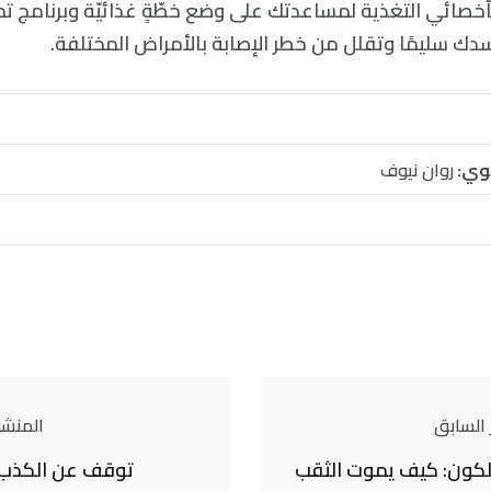
أخصائي التغذية لمساعدتك على وضع خطّةٍ غذائيّة وبرنامج ت
 سليمًا وتقلل من خطر الإصابة بالأمراض المختلفة.
وي:
روان نيوف
 السابق
المنشور
الكون: كيف يموت الثقب
توقف عن الكذب