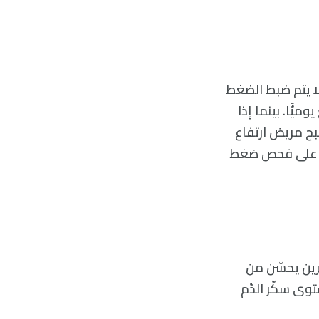
ا يتم ضبط الضغط
 فاحرص على تقليل تناول الصوديوم إلى أقلّ من 2300 ملغ يوميًّا. بينما إذا
بح مريض ارتفاع
لى 1500 ملغ يوميًّا، واحرص على فحص ضغط
رين يحسّن من
ى سكّر الدّم