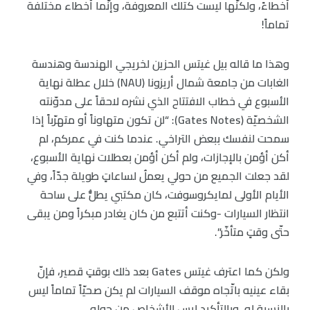
أخطاءً، ولكنّها ليست كتلك المعروفة، وإنّما أخطاء مختلفة
تماماً!
وهذا ما قاله بيل غيتس الحزين لخريجي الهندسة وهندسة
الغابات من جامعة شمال أريزونا (NAU) خلال عطلة نهاية
الأسبوع في خطاب الافتتاح الذي نشره لاحقاً على مدوّنته
الشخصيّة (Gates Notes): “لن تكون متهاوناً أو متهرّباً إذا
سمحت لنفسك ببعض التراخي. عندما كنت في عمركم، لم
أكن أؤمن بالإجازات، ولم أكن أؤمن بعطلات نهاية الأسبوع،
لقد جعلت الجميع من حولي يعملُ لساعاتٍ طويلة جدّاً، وفي
الأيام الأولى لمايكروسوفت، كان مكتبي يطلُّ على ساحة
انتظار السيارات -وكنت أتتبع من كان يغادر مبكراً ومن يبقى
حتّى وقتٍ متأخّر”.
ولكن كما اعترف غيتس Gates بعد ذلك بوقتٍ قصير، فإنّ
بقاء عينيه باتّجاه موقف السيارات لم يكن صحيّاً تماماً ليس
بالنسبة له، وبالتأكيد ليس للأشخاص من حوله.