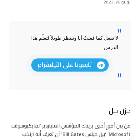
يونيو 28, 2023
لا تفعل كما فعلتُ أنا وتنتظر طويلاً لتعلّم هذا
الدرس
تابعونا على التيليغرام
حزن بيل
من بين أمورٍ أخرى يريدك المؤسّس الملياردير ‘لمايكروسوفت
Microsoft’ ‘بيل جيتس Bill Gates’ أن تعرف أّنه ارتكب