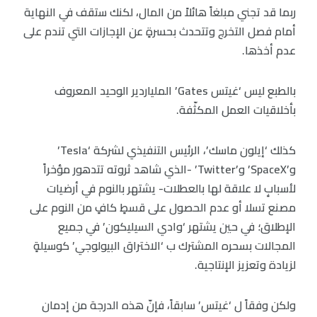
ربما قد تجني مبلغاً هائلاً من المال، لكنك ستقف في النهاية
أمام فصل التخرج وتتحدث بحسرةٍ عن الإجازات التي تندم على
عدم أخذها.
بالطبع ليس ‘غيتس Gates’ الملياردير الوحيد المعروف
بأخلاقيات العمل المكثّفة.
كذلك ‘إيلون ماسك’، الرئيس التنفيذي لشركة ‘Tesla’
و’SpaceX’ و’Twitter’ -الذي شاهد ثروته تتدهور مؤخراً
لأسبابٍ لا علاقة لها بالعطلات- يشتهر بالنوم في أرضيات
مصنع تسلا أو عدم الحصول على قسطٍ كافٍ من النوم على
الإطلاق؛ في حين يشتهر ‘وادي السيليكون’ في جميع
المجالات بسحره المشترك ب ‘الاختراق البيولوجي’ كوسيلةٍ
لزيادة وتعزيز الإنتاجية.
ولكن وفقاً ل ‘غيتس’ سابقاً، فإنّ هذه الدرجة من إدمان