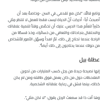
وتابع قائلًا: “لكن مع تقدمي في السن -وخاصةً بعد أن
أصبحتُ أباً- أدركت أنّ الحياة ليست فقط للعمل لا تنتظر مِثلي
كثيراً لتعلّم هذا الدرس، عليك أن تخصّص وقتاً لتنمية علاقاتك
والاحتفال بنجاحاتك والتعافي من خسائرك، وخذ قسطًا من
الراحة عندما تحتاج إلى ذلك، ثمّ اهدأ وسهّل الأمور للأشخاص
من حولك عندما يحتاجون إلى ذلك أيضاً”.
عطلة بيل
إنها نصيحة جيدة من رجل كسب المليارات من تدوين
الملاحظات حول من كان يعمل فوق طاقته ومن لم يكن
كذلك، بينما فشل في رعاية علاقاته الشخصية.
وها أنت ذا قد سمعتَ الرجل يقول: “لا تكن مثلي”.