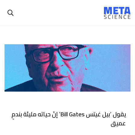
يقول ‘بيل غيتس Bill Gates’ إنّ حياته مليئة بندمٍ
عميق