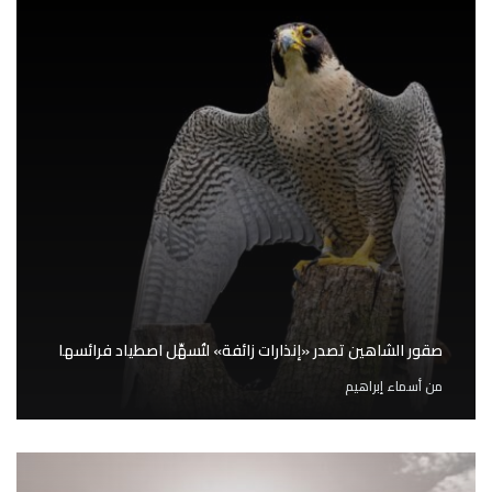
صقور الشاهين تصدر «إنذارات زائفة» لتُسهِّل اصطياد فرائسها
من
أسماء إبراهيم