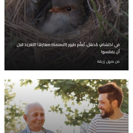
في اكتشافٍ مُذهل، تُعلّم طيور (النمنمة) صغارها التغريد قبل
أن يفقسوا
من
منهل زريقة