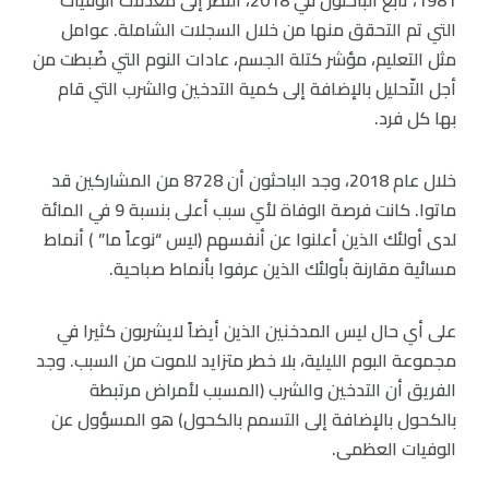
1981، تابع الباحثون في 2018، النظر إلى معدلات الوفيات
التي تم التحقق منها من خلال السجلات الشاملة. عوامل
مثل التعليم، مؤشر كتلة الجسم، عادات النوم التي ضُبطت من
أجل التّحليل بالإضافة إلى كمية التدخين والشرب التي قام
بها كل فرد.
خلال عام 2018، وجد الباحثون أن 8728 من المشاركين قد
ماتوا. كانت فرصة الوفاة لأي سبب أعلى بنسبة 9 في المائة
لدى أولئك الذين أعلنوا عن أنفسهم (ليس “نوعاً ما” ) أنماط
مسائية مقارنة بأولئك الذين عرفوا بأنماط صباحية.
على أي حال ليس المدخنين الذين أيضاً لايشربون كثيرا في
مجموعة البوم الليلية، بلا خطر متزايد للموت من السبب. وجد
الفريق أن التدخين والشرب (المسبب لأمراض مرتبطة
بالكحول بالإضافة إلى التسمم بالكحول) هو المسؤول عن
الوفيات العظمى.