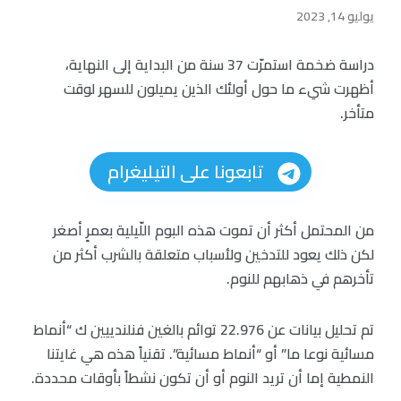
يوليو 14, 2023
دراسة ضخمة استمرّت 37 سنة من البداية إلى النهاية،
أظهرت شيء ما حول أولئك الذين يميلون للسهر لوقت
متأخر.
تابعونا على التيليغرام
من المحتمل أكثر أن تموت هذه البوم اللّيلية بعمرٍ أصغر
لكن ذلك يعود للتدخين ولأسباب متعلقة بالشرب أكثر من
تأخرهم في ذهابهم للنوم.
تم تحليل بيانات عن 22.976 توائم بالغين فنلندييين ك “أنماط
مسائية نوعا ما” أو “أنماط مسائية”. تقنياً هذه هي غايتنا
النمطية إما أن تريد النوم أو أن تكون نشطاً بأوقات محددة.