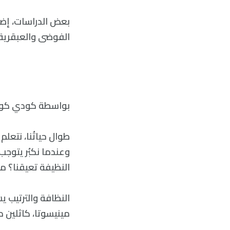
بعض الدراسات، إضا
الفوضى والعبقرية.
بواسطة كودي كوتيير، في 3 يونيو 2021 الس
طوال حياتُنا، نتعلم
وعندما نكبُر يتوجب
النظيفة تعيقنا؟ ما
النظافة والترتيب 
مينيسوتا، كاثلين د