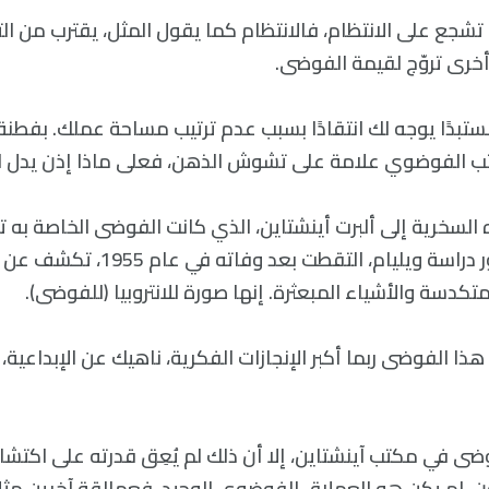
دلة تشجع على الانتظام، فالانتظام كما يقول المثل، يقترب من ا
خرى تروّج لقيمة الفوضى.
مستبدًا يوجه لك انتقادًا بسبب عدم ترتيب مساحة عملك. بفطن
مكتب الفوضوي علامة على تشوش الذهن، فعلى ماذا إذن يدل ال
ه السخرية إلى ألبرت أينشتاين، الذي كانت الفوضى الخاصة به 
عبقريته الفذة. صور دراسة ويليام، التق
متكدسة والأشياء المبعثرة. إنها صورة للانتروبيا (للفوضى).
ا الفوضى ربما أكبر الإنجازات الفكرية، ناهيك عن الإبداعية،
ضى في مكتب آينشتاين، إلا أن ذلك لم يُعِق قدرته على اكتشا
 لم يكن هو العملاق الفوضوي الوحيد، فعمالقة آخرين مثل