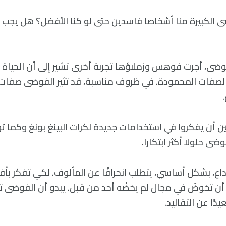
لكبيرة منا أشخاصًا فاسدين حتى لو كنا الأفضل؟ هل يجب عل
فوضى، أجرت فوهس وزملاؤها تجربة أخرى تشير إلى أن الحياة 
صفات المحمودة. في ظروف مناسبة، قد تثير الفوضى صفات ن
ن أن يفكروا في استخدامات جديدة لكرات البينغ بونغ وكما ت
ضى حلولًا أكثر ابتكارًا.
داع، بشكل أساسي، يتطلب انحرافًا عن المألوف. لكي تفكر بأف
ب أن تخوضَ في مجالٍ لم يخضْه أحد من قبل. يبدو أن الفوضى 
دًا عن التقاليد.