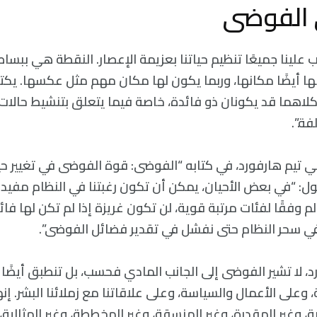
 الفوضى
ب علينا جميعًا تنظيم حياتنا بعزيمة الإعصار. النقطة هي ببس
لها أيضًا مكانها، وربما يكون لها مكان مهم مثل عكسها. يكت
لاهما قد يكونان ذو فائدة، خاصة فيما يتعلق بتنشيط حالا
ة.”.
ي تيم هارفورد، في كتابه “الفوضى: قوة الفوضى في تغيير حيا
ول: “في بعض الأحيان، يمكن أن تكون رغبتنا في النظام مفيدة
الم وفقًا لفئات مرتبة قوية، لن تكون غريزة إذا لم تكن لها فا
في سحر النظام حتى نفشل في تقدير فضائل الفوضى”.
، لا تشير الفوضى إلى الجانب المادي فحسب، بل تنطبق أيضًا ع
 وعلى الأعمال والسياسة، وعلى علاقاتنا مع زملائنا البشر. إن
ة، وغير المقدرة، وغير المنسقة، وغير المخططة، وغير المثالية،