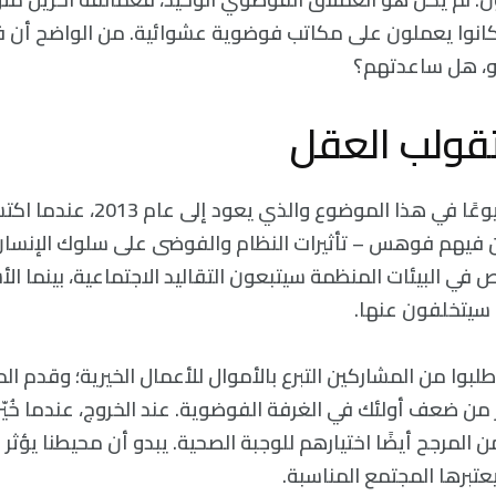
 كانوا يعملون على مكاتب فوضوية عشوائية. من الواضح أن 
و، هل ساعدتهم؟
قولب العقل
ذكر البحث الأكثر شيوعًا في هذا الموض
 فيهم فوهس – تأثيرات النظام والفوضى على سلوك الإنسان
 في البيئات المنظمة سيتبعون التقاليد الاجتماعية، بينما ا
 سيتخلفون عنها.
لبوا من المشاركين التبرع بالأموال للأعمال الخيرية؛ وقدم 
ر من ضعف أولئك في الغرفة الفوضوية. عند الخروج، عندما خُيّرو
 المرجح أيضًا اختيارهم للوجبة الصحية. يبدو أن محيطنا يؤثر ع
يعتبرها المجتمع المناسبة.