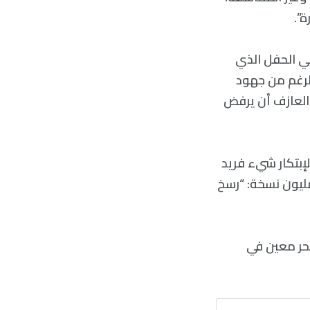
”.
نو كيث جاريت في عام 1975 تقريبًا تخطي الحفل الذي
الرغم من جهود
العازف أن يرفض
إبتكار شيء فريد
تب أحد نقاد الموسيقى أن ألبوم “كونسيرت كولن”، الذي بيع منه 3.5 مليون نسخة: “رسخ
سحر معين في