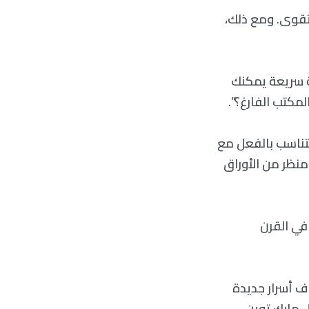
لتقوى. ومع ذلك،
ة سريعة يمكنك
مكتب الفارغ؟”.
تتناسب بالفعل مع
طت بعد وفاته في عام 1955، تكشف عن منظر من الأوراق
 في القرن
ف أسرار جديدة
 مارك توين