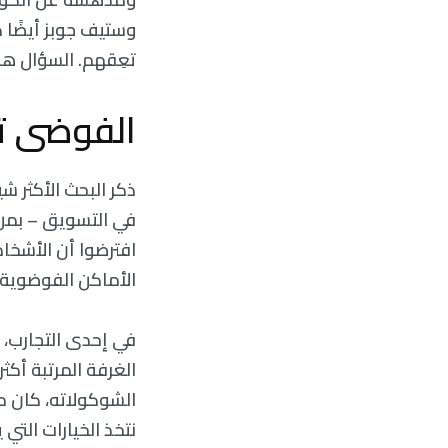
وستيف جوبز أيضًا
تعِقهم. السؤال ه
الفوضى ت
في التسويق – بمن
افترضوا أن الأشخاص
الأماكن الفوضوية
في إحدى التجارب، ط
الغرفة المرتبة أكث
الشوكولاته، كان من
نتخذ الخيارات التي 