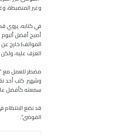
وغير المنضبطة، وغي
أصبح أفضل ألبوم جا
الموالف) خارج عن 
العزف عليه، ولكن 
مضطر للعمل مع “بي
سمعته كأفضل عازف 
قد نضع الانتظام ف
الفوضى”.