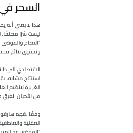
السحر في
هذا لا يعني أنه يج
ليست شرًا مطلقًا. 
“النظام والفوضى ك
وتحقيق نتائج مختلف
الاقتصادي البريطان
استنتاج مشابه. يق
الغريزة لتنظيم الع
من الأحيان، نغرق 
وفقًا لفهم هارفورد
العقلية والعاطفية،
“الفوضى غير المرتب