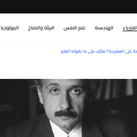
لفيزياء
الهندسىة
علم النفس
البيئة والمناخ
البيولوجيا
على العبقرية؟ تعرّف على ما يقوله العلم