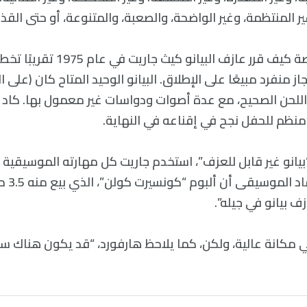
ر المنتظمة، وغير الواضحة، والصعبة، والمتنوعة، أو حتى القذرة
في كتابه، يروي قصة كيف قرر عازف البيا
ز منفرد مبيعًا على الإطلاق. البيانو الوحيد المتاح كان (على 
اللحن الصحيح، مع عدة أصوات ودواسات غير معمول بها. كاد 
منظم للحفل نجح في إقناعه في النهاية.
انو غير قابل للعزف”، استخدم جاريت كل مهارته الموسيقية ل
وشهير. ك
بيانو في جيله”.
ي مكانة عالية، ولكن، كما يلاحظ هارفورد، “قد يكون هناك 