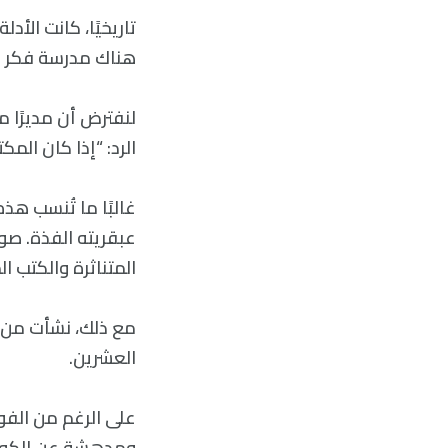
تاريخيًا، كانت الأ
هناك مدرسة فكر أ
لنفترض أن مديرًا 
الرد: “إذا كان ال
غالبًا ما تُنسب هذ
المتناثرة والكتب ال
مع ذلك، نشأت من هذ
العشرين.
على الرغم من الفو
ومدهشة عن الكون.