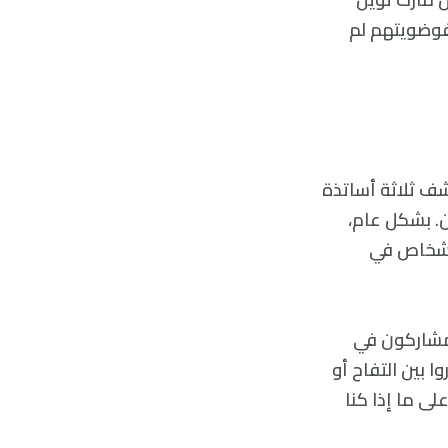
فوضويتهم لم
وع والذي يعود إلى عام 2013، عندما اكتشف ثلاثة أساتذة
. بشكل عام،
لأشخاص في
المشاركون في
ا بين التفاح أو
لى ما إذا كنا