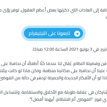
فة إلى العاداتِ التي ذكرتها بعض أعظم العقول، توفر رؤى ح
تابعونا على التيليغرام
اعة 12:00 صباحًا.
 فن وفضيلة النظام. يُقال لنا عندما كنّا أطفالًا أن نحافظ على 
 علينا أن نحافظ على مكاتبنا منظمة. ولكن ماذا لو كانت بيئتنا 
ذا لو أن الأفكار الجديدة والجميلة تزدهر في حالة من الفوضى
يشتركان في علاقة طويلة مع الأخلاق والاستقامة. وتتساءل ال
ي فوز: “الفوضى أم الانتظام، أيهما أفضل؟”.