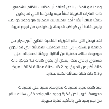
وهذا هو المكان الذي يُعتقد أن مذنبات النظام الشمسي
ذات الفترات الطويلة تنشأ فيه؛ ولكن ما الذي قد يكون
كامنًا هناك أيضًا؟ أحد الاحتمالات المحيرة هو وجود كواكب،
وليس فقط أي كواكب قديمة، بل كواكب من نجوم غريبة.
لقد توصل الآن عالم الفيزياء الفلكية النظري أمير سراج من
جامعة برينستون، إلى عدد الكواكب الفضائية التي قد تكون
موجودة هناك، مخفية عن أنظارنا. ووفقًا لحساباته، على
مستوى رياضي بحت، يمكن أن يكون هناك 1.2 كوكبًا ذات
كتلة أكبر من المريخ؛ و2.7 ذات كتلة مماثلة لكتلة المريخ؛
و5.2 ذات كتلة مماثلة لكتلة عطارد.
تعد هذه مجرد تخمينات مدروسة، مبنية على تخمينات
مدروسة أخرى، لكن فكرة وجود عالم واحد خفي هناك سافر
من نجم بعيد هي بالتأكيد فكرة مبهرة.