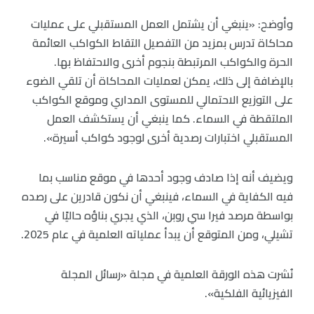
وأوضح: «ينبغي أن يشتمل العمل المستقبلي على عمليات
محاكاة تدرس بمزيد من التفصيل التقاط الكواكب العائمة
الحرة والكواكب المرتبطة بنجوم أخرى والاحتفاظ بها.
بالإضافة إلى ذلك، يمكن لعمليات المحاكاة أن تلقي الضوء
على التوزيع الاحتمالي للمستوى المداري وموقع الكواكب
الملتقطة في السماء. كما ينبغي أن يستكشف العمل
المستقبلي اختبارات رصدية أخرى لوجود كواكب أسيرة».
ويضيف أنه إذا صادف وجود أحدها في موقع مناسب بما
فيه الكفاية في السماء، فينبغي أن نكون قادرين على رصده
بواسطة مرصد فيرا سي روبن، الذي يجري بناؤه حاليًا في
تشيلي، ومن المتوقع أن يبدأ عملياته العلمية في عام 2025.
نُشرت هذه الورقة العلمية في مجلة «رسائل المجلة
الفيزيائية الفلكية».