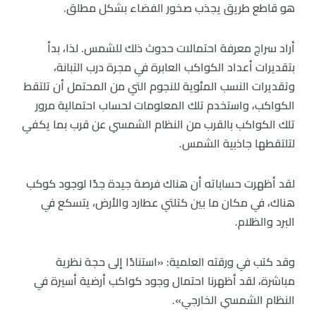
هو قاطع طريق يجذب صخور الفضاء بشكل مطلق.
أراد سراج معرفة احتمالات حدوث ذلك للشمس. لذا، بدأ
بتقديرات أعداد الكواكب العابرة في مجرة درب التبانة،
وتقديرات النسب المئوية للنجوم التي من المحتمل أن تلتقط
الكواكب، واستخدم تلك المعلومات لحساب احتمالية مرور
تلك الكواكب بالقرب من النظام الشمسي عن قرب بما يكفي
لتلتقطها جاذبية الشمس.
لقد أظهرت حساباته أن هناك فرصة جيدة جدًا لوجود كوكب
هناك، في مكان ما بين كتلتي عطارد والأرض، يتسكع في
البرد والظلام.
وقد كتب في ورقته العلمية: «استنادًا إلى حجة نظرية
مباشرة، لقد أظهرنا احتمال وجود كواكب أرضية أسيرة في
النظام الشمسي الخارجي».