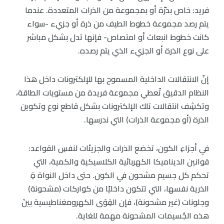
فريد: خاص بذرّة أو بمجموعة من الذرات المتعددة. عندما
يتم رصد مجموعة خطوط الطيف من ذرة أو جزيء -سواء
كانت خطوط انبعاث أو امتصاص- فإنها تدل بشكل مباشر
على نوع الذرة أو الجزيء الذي يتم رصده.
إنّ الانتقالات الداخلية المسموح بها للإلكترونات داخل هذا
النظام الدقيق تُعطي مجموعة فريدة من مستويات الطاقة،
وتكشِف انتقالات تلك الإلكترونات بشكل قاطع نوع وتكوين
الذرة (أو مجموعة الذرات) التي ندرسها.
في أجزاءِ الكون، تخضع الذرات والجزيئات لنفسِ القواعد:
قوانين الديناميكا الكهربائية الكلاسيكية والكمية، التي
تحكم كل جسيم مشحون في الكون. حتى داخل النواة ةِ
الذرية نفسها، التي تتكون داخليًا من كواركات (مشحونة)
وجلونات (غير مشحونة)، فإن القِوَى الكهرومغناطيسية بينَ
هذه الجُسيمات المشحونة مهمة للغاية.