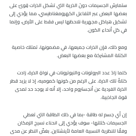
ستمارسُ الجسيمات دونَ الذرية التي تشكل الذرات قِوىً على
بعضها البعض عبر التفاعل الكهرومغناطيسي، مما يؤدي إلى
تشكيل هياكل مجهرية نلاحظها ليس فقط على الأرض، وإنما
في كلِ أنحاءِ الكون.
ومع ذلك، فإن الذرات جميعها، في مضمونها، تمتلك خاصية
الكتلة المشتركة مع بعضها البعض.
كلما زادَ عدد البروتونات والنيوترونات في نواةِ الذرة، زادت
كتلةُ تلك الذرة. على الرغم من كونها كموميه، إذ لا يزيد قطر
الذرة الفردية عن أنجستروم واحد، إلا أنه لا يوجد حد لمدى
قوة الجاذبية.
إن أي جسم له طاقة -بما في ذلك الطاقة التي تعطي
الجسيمات كتلتها- سوف يؤدي إلى انحناء نسيج الزمكان
وفقًا للنظرية النسبية العامة لأينشتاين. بغضّ النظر عن مدى