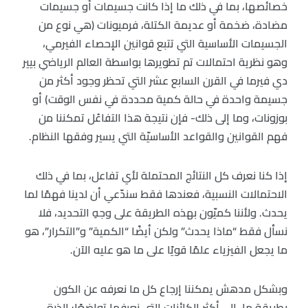
خصائصها، بما في ذلك ما إذا كانت جسيمات أو جسيمات
مضادة، ضخمة أو عديمة الكتلة، فرميونات (هي نوع من
الجسيمات الأساسية التي تتبع قوانين الإحصاء الفيرمي،
وهو نظرية احتمالات تم تطويرها بواسطة العالم الرياضي بيير
دي فيرما في القرن السابع عشر التي تحظر وجود أكثر من
جسيمة واحدة في حالة كمية محددة في نفس الوقت) أو
بوزونات، وما إلى ذلك- فإن نتيجة هذا التفاعُل تمكننا من
فهم القوانين والقواعد الأساسيّة التي يسير وفقها النظام.
إذا كنا نعرف كل النتائج المحتملة لأي تفاعل، بما في ذلك
الاحتمالات النسبية، فعندها فقط سندّعي أن لدينا فهمًا لما
يحدث. ولأننا كميّون بهذه الطريقة على وجهِ التحديد، فلا
نسأل فقط “ماذا يحدث” ولكن أيضًا “الكمية” و”التكرار”، هو
ما يجعل الفيزياء علمًا قويًا على ما هو عليه الآن.
وبشكل مدهش يمكننا إرجاع كل ما نعرفه عن الكون
بطريقةٍ ما، إلى أكثر الكائنات التي نعرفها تواضعًا: الذرة.