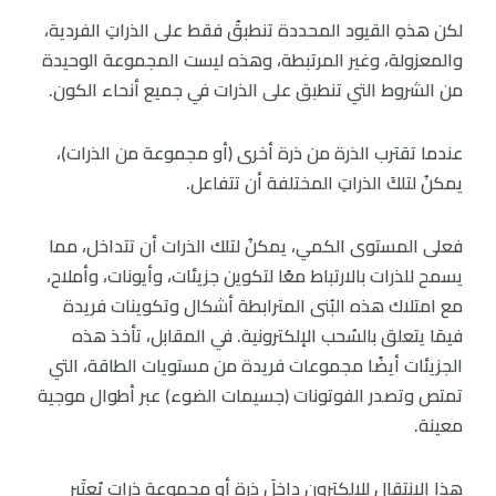
لكن هذهِ القيود المحددة تنطبقُ فقط على الذراتِ الفردية،
والمعزولة، وغير المرتبطة، وهذه ليست المجموعة الوحيدة
من الشروط التي تنطبق على الذرات في جميع أنحاء الكون.
عندما تقترب الذرة من ذرة أخرى (أو مجموعة من الذرات)،
يمكنُ لتلكَ الذراتِ المختلفة أن تتفاعل.
فعلى المستوى الكمي، يمكنُ لتلك الذرات أن تتداخل، مما
يسمح للذرات بالارتباط معًا لتكوين جزيئات، وأيونات، وأملاح،
مع امتلاك هذه البُنى المترابطة أشكال وتكوينات فريدة
فيمَا يتعلق بالسُحب الإلكترونية. في المقابل، تأخذ هذه
الجزيئات أيضًا مجموعات فريدة من مستويات الطاقة، التي
تمتص وتصدر الفوتونات (جسيمات الضوء) عبر أطوال موجية
معينة.
هذا الانتقال للإلكترون داخلَ ذرة أو مجموعة ذرات يُعتَبر