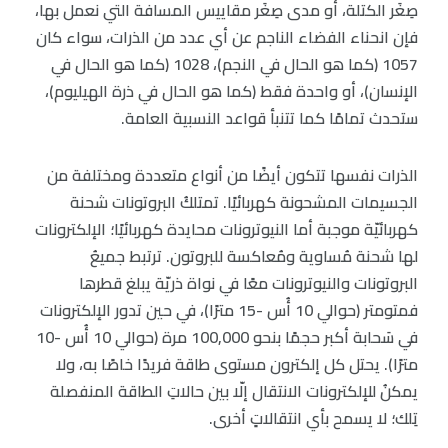
صِغَر الكتلة، أو مدى صِغَر مقاييس المسافة التي نعمل بها،
فإن انحناء الفضاء الناجم عن أي عدد من الذرات، سواء كان
1057 (كما هو الحال في النجم)، 1028 (كما هو الحال في
الإنسان)، أو واحدة فقط (كما هو الحال في ذرة الهيليوم)،
ستحدث تمامًا كما تتنبأ قواعد النسبية العامة.
الذرات نفسها تتكون أيضًا من أنواع متعددة ومختلفة من
الجسيمات المشحونة كهربائيًا. تمتلكُ البروتونات شحنة
كهربائيّة موجبة أما النيوترونات محايدة كهربائيًا؛ الإلكترونات
لها شحنة مُساوية ومُعاكسة للبروتون. ترتبط جميعُ
البروتونات والنيوترونات معًا في نواة ذريّة يبلغ قطرها
فمتومتر (حوالي 10 أُس -15 مترًا)، في حين تدور الإلكترونات
في سَحابة أكبر حجمًا بنحو 100,000 مرة (حوالي 10 أُس -10
مترًا). يحتل كل إلكترون مستوى طاقة فريدًا خاصًا به، ولا
يمكنُ للإلكترونات الانتقال إلّا بين حالاتِ الطاقة المنفصلة
تِلك؛ لا يسمح بأي انتقالاتٍ أخرى.