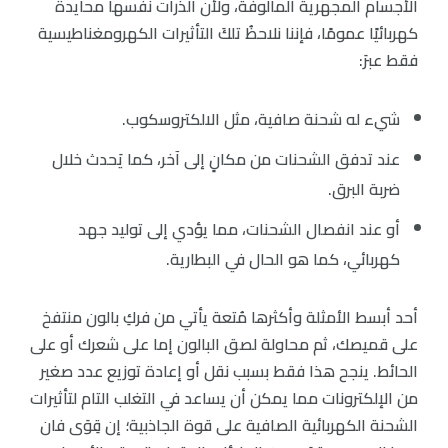
الأجسام المجهرية المألوفة، ولأن الذرات نفسها محايدة
كهربائيًا عمومًا، فإننا نلاحظُ تلكَ التأثيرات الكهرومغناطيسية
فقط عبرَ:
شيء له شحنة صافية، مثل الالكتروسكوب.
عند تدفق الشحنات من مكانٍ إلى آخر، كما يَحدث خلال
ضربة البرق.
أو عند انفصال الشحنات، مما يؤدي إلى توليد جهد
كهربائي، كما هو الحال في البطارية.
أحد أبسط الأمثلة وأكثرها مُتعة يأتي من فركِ بالون منتفخ
على قميصك، ثم محاولة لصق البالون إما على شعرك أو على
الحائط. ينجح هذا فقط بسبب نقل أو إعادة توزيع عدد صغير
من الإلكترونات مما يمكن أن يساعد في التغلب التام لتأثيرات
الشحنة الكهربائية الصافية على قوة الجاذبية؛ إن قِوَى فان