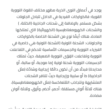
يوجد في أعماق النوى الذرية مظهر مختلف للقوة النووية
القوية: فالكواركات الفردية في الداخل تتبادل الجلونات
بشكل مستمر. بالإضافة إلى شحنات الجاذبية (الكتلة، )
والشحنات الكهرومغناطيسية (الكهربائية) التي تمتلكها
المادة، هناك أيضًا نوع من الشحنة الخاصة بالكواركات
والجلونات: الشحنة اللونية (الشحنة اللونية هي خاصية في
الفيزياء النووية والجسيمات الأساسية تتحكم في التفاعلات
النووية وتفاعلات القِوَى النووية الضعيفة، حيثُ تمتلك
الجسيمات النووية شحنة لونية إما موجبة، أو سالبة، أو
محايدة) فبدلًا من أن تكون دائمًا إيجابية وشادّة (مثل
الجاذبية) ط أو سلبية وإيجابية حيثُ تتنافر الشحنات
المتشابِهة وتتجاذب المُتعاكسة (مثل الكهرومغناطيسية)،
هناك ثلاثةُ ألوانٍ مستقلة: أحمر، أخضر، وأزرق، وثلاثة ألوان
مضادة.