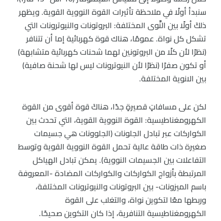
سنبدأ أولًا في ملاحظة تأثيرات القوة النووية القوية. ويظهر
ذلكَ أولًا بين النَّوى المختلفة: البروتونات والنيوترونات التي
تشكل كل نواة. عمومًا، هناك قوة كهربائية إما أن تتنافر
(نظرًا لأن كلًا من البروتونين لهما شحنات كهربائية متشابهة)
أو تكون صفرًا (نظرًا لأن النيوترونات ليس لها شحنة صافية)
بين الانوية المختلفة.
لكن على مسافاتٍ قصيرةٍ جدًا، هناكَ قوة أقوى من القوة
الكهرومغناطيسية: القوة النووية القوية، التي تحدث بين
الكواركات عبر تبادل الجلونات (الجلوونات هي جسيمات
صغيرة ذات طاقة عالية تحمل القوة النووية القوية وتوسط
التفاعلات بين الجسيمات النووية). يمكن تبادل الهياكل
المرتبطة بأزواج الكواركات والكواركات المضادة -المعروفة
باسم الميزونات- بين البروتونات والنيوترونات المختلفة،
وربطها معًا لتكوين نواة، والتغلب على القوة
الكهرومغناطيسية التنافرية، إذا كان التكوين صحيحًا.