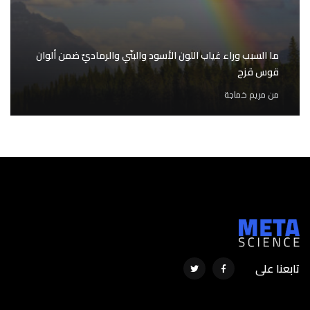
ما السبب وراء غياب اللون الأسود والبنّي والرماديّ ضمن ألوان
قوس قزح
من
مريم خماجة
تابعنا على