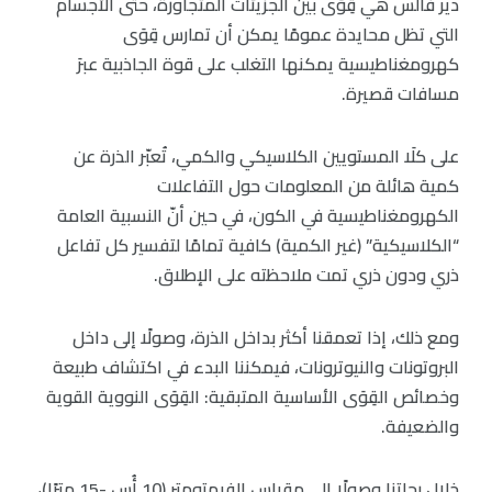
دير فالس هي قِوَى بين الجزيئات المتجاورة، حتى الأجسام
التي تظل محايدة عمومًا يمكن أن تمارس قِوَى
كهرومغناطيسية يمكنها التغلب على قوة الجاذبية عبرَ
مسافات قصيرة.
على كلَا المستويين الكلاسيكي والكمي، تُعبّر الذرة عن
كمية هائلة من المعلومات حول التفاعلات
الكهرومغناطيسية في الكون، في حين أنّ النسبية العامة
“الكلاسيكية” (غير الكمية) كافية تمامًا لتفسير كل تفاعل
ذري ودون ذري تمت ملاحظته على الإطلاق.
ومع ذلك، إذا تعمقنا أكثر بداخل الذرة، وصولًا إلى داخل
البروتونات والنيوترونات، فيمكننا البدء في اكتشاف طبيعة
وخصائص القِوَى الأساسية المتبقية: القِوَى النووية القوية
والضعيفة.
خلال رحلتنا وصولًا إلى مقياس الفيمتومتر (10 أُس -15 مترًا)،