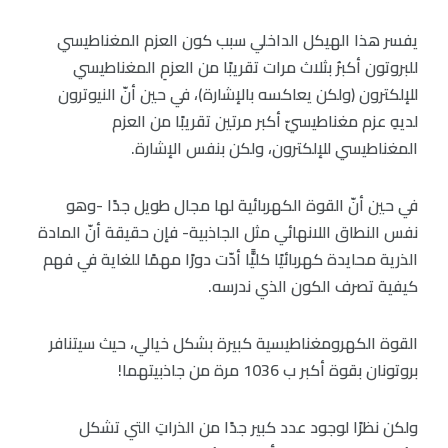
يفسر هذا الهيكل الداخلي سبب كون العزم المغناطيسي
للبروتون أكبرُ بثلاث مرات تقريبًا من العزمِ المغناطيسي
للإلكترون (ولكن يعاكسه بالإشارة)، في حين أنّ النيوترون
لديهِ عزم مغناطيسيّ أكبر مرتين تقريبًا من العزم
المغناطيسي للإلكترون، ولكن بنفس الإشارة.
في حين أنّ القوة الكهربائية لها مجال طويل جدًا -وهو
نفس النطاق اللانهائي مثل الجاذبية- فإن حقيقة أنّ المادة
الذرية محايدة كهربائيًا كليًّا أدّت دورًا مهمًا للغاية في فهم
كيفية تصرف الكون الذي ندرسه.
القوة الكهرومغناطيسية كبيرة بشكل خيالي، حيث سيتنافر
بروتونان بقوة أكبر ب 1036 مرة من جاذبيتهما!
ولكن نظرًا لوجود عدد كبير جدًا من الذراتِ التي تشكل