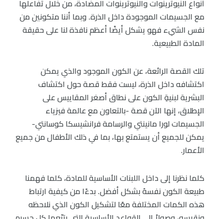
أنواع النيوترينوات والنيوترينوات المضادة، من خلال تفاعلها
مع الجسيمات الموجودة داخل الذرة. وبما أننا متكونين من
نفس الشيء فهو يشكل أيضًا أعظم نافذة لنا على حقيقة
المادة الطبيعية.
تلك القصة الرائعة، عن الكون الموجود والذي يمكن
اكتشافه داخل الذرة، ليست فقط قصة حول اكتشاف
البشرية لبنيةِ الكون على نطاق أصغر المقاييس على
الإطلاق، إنها الآن قصة -بالتعاون مع عالمة فيزياء
الجسيمات لورا مانينتي والرسامة فرانشيسكا كوسانتي-
يمكن للجميع أن يستمتع بها، بما في ذلك الأطفال من جميع
الأعمار.
كلما نظرنا إلى داخل اللبنات الأساسية للمادة، كلما فهمنا
طبيعة الكون نفسهُ بشكل أفضل. بدءًا من كيفية ارتباط
هذه الكمات المختلفة معًا لتشكيل الكون الذي نلاحظه
ونقيسه، وصولاً إلى القواعد الأساسية التي يتبّعها كل جسيم