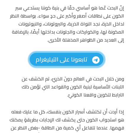
إنّ البحث عّما هو أساسي حقًا في بنية كوننا يستدعي سبر
الكون على نطاقات أصغر وأكبر على حدٍ سواء. بواسطة النظر
لداخل الذرة، نجد النواة الذرية، والبروتونات، والنيوترونات
المكونة لها، والكواركات والجلونات بداخلها أيضًا، بالإضافة
إلى العديد من الظواهر المذهلة الأخرى.
تابعونا على التيليغرام
ومن خلال البحث في العالم دونَ الذريّ، تم الكشف عن
اللبنات الأساسية لبنية الكون والقواعد التي تؤمن ذلك
الترابط لتكوين واقعنا الكونيّ.
إذا أردت أن تكتشف أسرار الكون بنفسك، كل ما عليك فعله
هو استجواب الكون حتى يكشف لك الإجابات بطريقةٍ يمكنك
فهمها. عندما تتفاعل أي كمية من الطاقة -بغض النظر عن