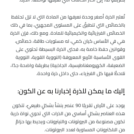
تُعتبر الذرة أصغر وحدة نعرفها من المادة التي لا تزل تحتفظ
بالخصائص التي تنطبقُ على المستوى المجهري، بما في ذلك
الخصائص الفيزيائية والكيميائية للمادة. ومع ذلك، فإن الذرة
هي في الأساس كيان كمي، له مستويات طاقة، خصائص،
وقوانين حفظ خاصة به، فحتى الذرة البسيطة تحتوي على
القوى الأساسية الأربع المعروفة (النووية القوية، النووية
الضعيفة، الكهرومغناطيسية، الجاذبية) بطريقة واضحة جدًا،
نلاحظُ فيها كل الفيزياء، حتى داخل ذرة واحدة.
إليك ما يمكن للذرة إخبارنا به عن الكون:
يوجد على الأرض تقريبًا 90 عنصر ينشأ بشكلٍ طبيعيّ، تتكون
هذه العناصر بشكلٍ أساسي من الذرات التي تحوي نواة ذرية
تكون مصنوعة من البروتونات والنيترونات ويحيط بها حزامٌ
من الالكتروناتِ المساوية لعدد البروتونات.