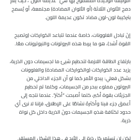
التوليفة الوحيدة المسموح بها هيَ “عديمة اللون”، حيثُ يتم
دمج الألوان الثلاثة (أو الألوان المضادة) مجتمعة، أو يُسمح
بتركيبة لون-لون مضاد تكون عديمة اللون.
إنَ تبادل الغلوونات، خاصة عندما تتباعد الكواركات (وتصبح
القوة أشد)، هو ما يربط هذه البروتونات والنيوترونات معًا.
بارتفاع الطاقة اللازمة لتحطيم شيئ ما لجسيمات دون الذرية،
يزيد عدد الكواركات (والكواركات المضادة) والغلوونات
بشكل فعلي: يبدو الأمر كما لو أن الجزء الداخلي من
البروتون مملوء ببحر من الجسيمات، وكلما تم تحطيم
الجزيئات بقوة أكبر، كلما أصبحت “أكثر”. عندما نتجه إلى
أعمق جزء فينا وأكثرهُ نشاطًا على الإطلاق، فإننا لا نرى أي
حدود لكثافة هذهِ الجسيمات دونَ الذرية داخل كل نواة
ذرية.
لكن لن تستمر كل ذرة إلى الأبد في هذا الشكل المستقر.