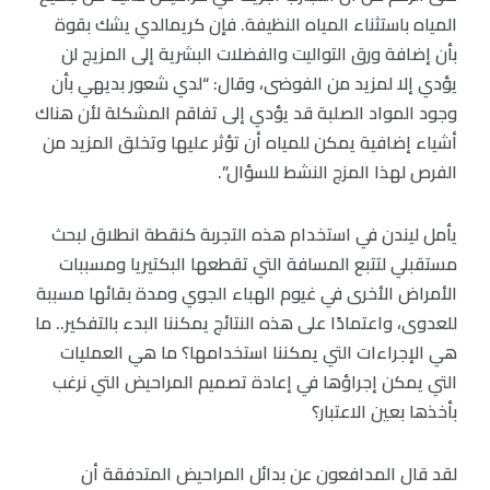
المياه باستثناء المياه النظيفة. فإن كريمالدي يشك بقوة
بأن إضافة ورق التواليت والفضلات البشرية إلى المزيج لن
يؤدي إلا لمزيد من الفوضى، وقال: “لدي شعور بديهي بأن
وجود المواد الصلبة قد يؤدي إلى تفاقم المشكلة لأن هناك
أشياء إضافية يمكن للمياه أن تؤثر عليها وتخلق المزيد من
الفرص لهذا المزج النشط للسؤال”.
يأمل ليندن في استخدام هذه التجربة كنقطة انطلاق لبحث
مستقبلي لتتبع المسافة التي تقطعها البكتيريا ومسببات
الأمراض الأخرى في غيوم الهباء الجوي ومدة بقائها مسببة
للعدوى، واعتمادًا على هذه النتائج يمكننا البدء بالتفكير.. ما
هي الإجراءات التي يمكننا استخدامها؟ ما هي العمليات
التي يمكن إجراؤها في إعادة تصميم المراحيض التي نرغب
بأخذها بعين الاعتبار؟
لقد قال المدافعون عن بدائل المراحيض المتدفقة أن