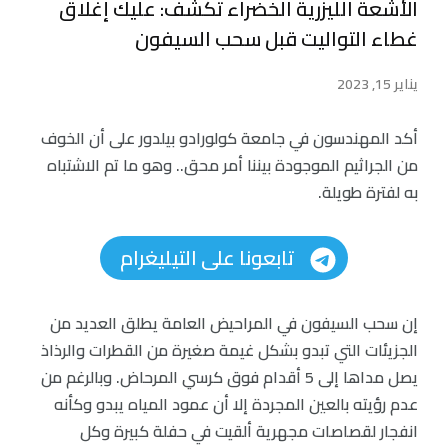
الأشعة الليزرية الخضراء تكشف: عليك إغلاق
غطاء التواليت قبل سحب السيفون
يناير 15, 2023
أكد المهندسون في جامعة كولورادو بيلدور على أن الخوف
من الجراثيم الموجودة بيننا أمر محق.. وهو ما تم الاشتباه
به لفترة طويلة.
تابعونا على التيليغرام
إن سحب السيفون في المراحيض العامة يطلق العديد من
الجزيئات التي تبدو بشكل غيمة صغيرة من القطرات والرذاذ
يصل مداها إلى 5 أقدام فوق كرسي المرحاض. وبالرغم من
عدم رؤيته بالعين المجردة إلا أن عمود المياه يبدو وكأنه
انفجار لقصاصات مجهرية ألقيت في حفلة كبيرة وكل