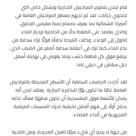
قام ليندن بتصوير المراحيض التجارية وبشكل خاص التي
لاتحوي خزانات. لقد تم تجهيز معظم المراحيض العامة في
أميركا الشمالية بما يعرف بصمام نمط مقياس التدفق،
والذي يعتمد على الضغط بدلًا من الجاذبية لإجبار الماء
للنزول إلى الوعاء. وكانت النتيجة تدفقًا قويًّا ترك سحابة من
بخار الماء كما ترك في أعقابه سحابة أصغر من الضباب الذي
يرتفع فوق كل قطعة خشب بينما يغوص في نهايته أسفل
جبل سبلاش في ديزني لاند.
لقد أكدت الدراسات السابقة أن الأسطح المحيطة بالمراحيض
العامة غالبًا ما تكون بؤرًا للبكتيريا البرازية. يعتقد لندن أنه
يمكن للأشعة فوق البنفسجية أن تكون مطهرًا فعالًا، لكنه
يحتاج أولًا إلى فهم أفضل لكيفية تحرك المسببات المرضية
المجهرية في أنحاء الفضاء.
من جهة لا يبدو أي شيء مرئيًا للعين المجردة، ومن الناحية