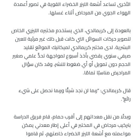
الأخرى تساعد أشعة الليزر الخضراء القوية في تصور أعمدة
الهواء الجوي من المرحاض أثناء غسلها.
بالعودة إلى كريمالدي، الذي يستخدم مختبره الليزري الخاص
لتصوير حركات السوائل التي كانت قبل ذلك غير مرئية للعين
البشرية. لدى مختبر كريمالدي لميكانيك الموائع تقليد
صيفي سنوي يقضي بأخذ أسبوع لمواجهة تحدٍّ علمي صغير
الحجم دون تمويل أو أي ضغوط للنشر، وقد كان سؤال
المراحيض مناسبًا تمامًا.
قال كريمالدي: “ربما لن نجد شيئًا وربما نحصل على شيء
رائع”.
وبدلًا من نقل معداتهم إلى أقرب حمام، قام فريق الدراسة
بتركيب مرحاض في المختبر في أعلى إطار معدني يمكن
مواءمته مع أشعة الليزر الخضراء خاصتهم، ثم قاموا