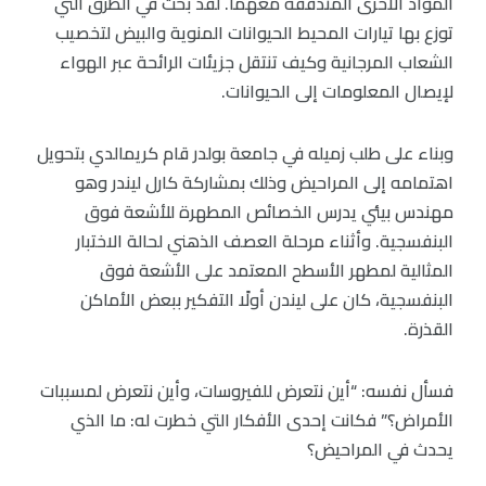
المواد الأخرى المتدفقة معهما. لقد بحث في الطرق التي
توزع بها تيارات المحيط الحيوانات المنوية والبيض لتخصيب
الشعاب المرجانية وكيف تنتقل جزيئات الرائحة عبر الهواء
لإيصال المعلومات إلى الحيوانات.
وبناء على طلب زميله في جامعة بولدر قام كريمالدي بتحويل
اهتمامه إلى المراحيض وذلك بمشاركة كارل ليندر وهو
مهندس بيئي يدرس الخصائص المطهرة للأشعة فوق
البنفسجية. وأثناء مرحلة العصف الذهني لحالة الاختبار
المثالية لمطهر الأسطح المعتمد على الأشعة فوق
البنفسجية، كان على ليندن أولًا التفكير ببعض الأماكن
القذرة.
فسأل نفسه: “أين نتعرض للفيروسات، وأين نتعرض لمسببات
الأمراض؟” فكانت إحدى الأفكار التي خطرت له: ما الذي
يحدث في المراحيض؟