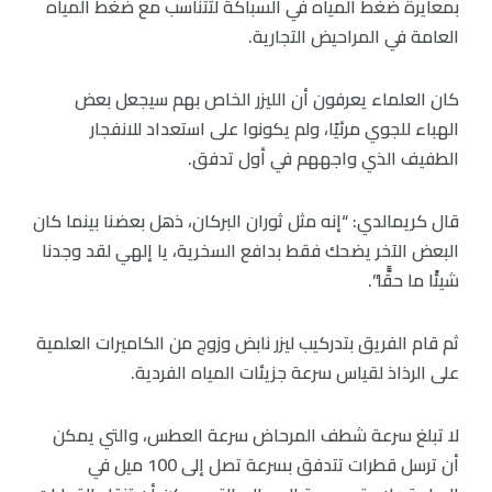
بمعايرة ضغط المياه في السباكة لتتناسب مع ضغط المياه
العامة في المراحيض التجارية.
كان العلماء يعرفون أن الليزر الخاص بهم سيجعل بعض
الهباء للجوي مرئيًا، ولم يكونوا على استعداد للانفجار
الطفيف الذي واجههم في أول تدفق.
قال كريمالدي: “إنه مثل ثوران البركان، ذهل بعضنا بينما كان
البعض الآخر يضحك فقط بدافع السخرية، يا إلهي لقد وجدنا
شيئًا ما حقًّا”.
ثم قام الفريق بتدركيب ليزر نابض وزوج من الكاميرات العلمية
على الرذاذ لقياس سرعة جزيئات المياه الفردية.
لا تبلغ سرعة شطف المرحاض سرعة العطس، والتي يمكن
أن ترسل قطرات تتدفق بسرعة تصل إلى 100 ميل في