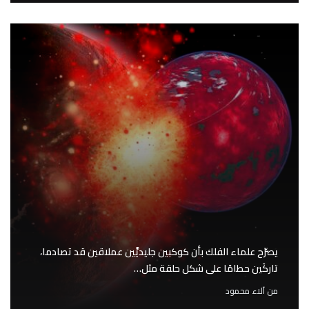
يصرِّح علماء الفلك بأن كوكبين جليديَّين عملاقين قد تصادما،
تاركَين حطامًا على شكل حلقة مثل…
من
آلاء محمود