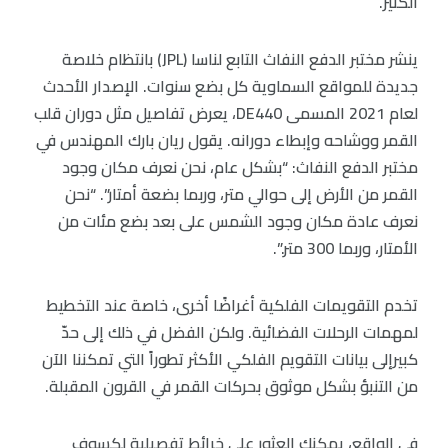
الكثير.
ينشر مختبر الدفع النفاث التابع لناسا (JPL) بانتظام خلاصة
جديدة للمواقع السماوية كل بضع سنوات. الإصدار الأحدث
لعام 2021 المسمى DE440، يعرض تفاصيل مثل دوران قلب
القمر ووشاحه وإبطاء دورانه. يقول ريان بارك المهندس في
مختبر الدفع النفاث: “بشكل عام، نحن نعرف مكان وجود
القمر من الأرض إلى حوالي متر، وربما بضعة أمتار”. “نحن
نعرف عادة مكان وجود الشمس على بعد بضع مئات من
الأمتار، وربما 300 متر.”.
تخدم التقويمات الفلكية أغراضًا أخرى، خاصة عند التخطيط
لمهمات الرحلات الفضائية. ولكن الفضل في ذلك إلى حدّ
كبيرإلى بيانات التقويم الفلكي الأكثر تطوراً التي تمكننا الآن
من التنبؤ بشكل موثوق بحركات القمر في القرون المقبلة.
في الواقع، يمكنك العثور على خرائط تفصيلية لكسوف