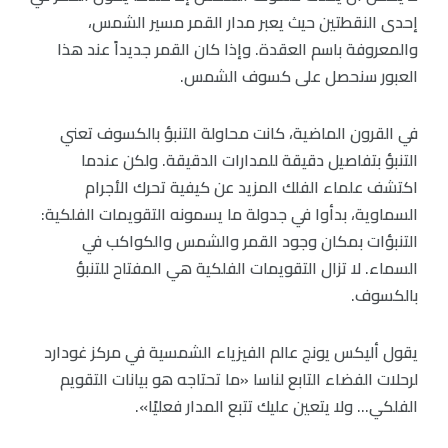
إحدى النقطتين حيث يعبر مدار القمر مسير الشمس،
والمعروفة باسم العقدة. وإذا كان القمر جديداً عند هذا
العبور سنحصل على كسوف الشمس.
في القرون الماضية، كانت محاولة التنبؤ بالكسوف تعني
التنبؤ بتفاصيل دقيقة للمدارات الدقيقة. ولكن عندما
اكتشف علماء الفلك المزيد عن كيفية تحرك الأجرام
السماوية، بدأوا في جدولة ما يسمونه التقويمات الفلكية:
التنبؤات بمكان وجود القمر والشمس والكواكب في
السماء. لا تزال التقويمات الفلكية هي المفتاح للتنبؤ
بالكسوف.
يقول أليكس يونج عالم الفيزياء الشمسية في مركز غودارد
لرحلات الفضاء التابع لناسا «ما تحتاجه هو بيانات التقويم
الفلكي… ولا يتعين عليك تتبع المدار فعليًا».