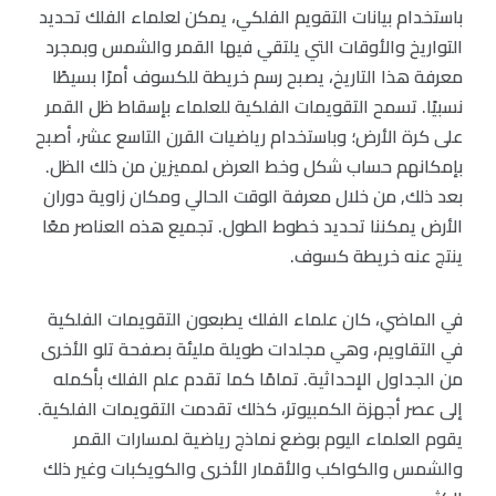
باستخدام بيانات التقويم الفلكي، يمكن لعلماء الفلك تحديد
التواريخ والأوقات التي يلتقي فيها القمر والشمس وبمجرد
معرفة هذا التاريخ، يصبح رسم خريطة للكسوف أمرًا بسيطًا
نسبيًا. تسمح التقويمات الفلكية للعلماء بإسقاط ظل القمر
على كرة الأرض؛ وباستخدام رياضيات القرن التاسع عشر، أصبح
بإمكانهم حساب شكل وخط العرض لمميزين من ذلك الظل.
بعد ذلك, من خلال معرفة الوقت الحالي ومكان زاوية دوران
الأرض يمكننا تحديد خطوط الطول. تجميع هذه العناصر معًا
ينتج عنه خريطة كسوف.
في الماضي، كان علماء الفلك يطبعون التقويمات الفلكية
في التقاويم، وهي مجلدات طويلة مليئة بصفحة تلو الأخرى
من الجداول الإحداثية. تمامًا كما تقدم علم الفلك بأكمله
إلى عصر أجهزة الكمبيوتر، كذلك تقدمت التقويمات الفلكية.
يقوم العلماء اليوم بوضع نماذج رياضية لمسارات القمر
والشمس والكواكب والأقمار الأخرى والكويكبات وغير ذلك