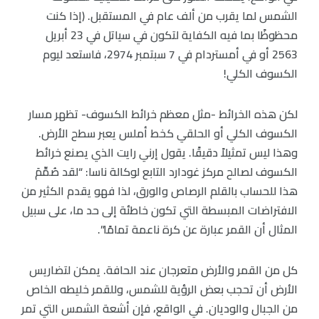
الشمس لما يقرب من ألف عام في المستقبل. (إذا كنت
محظوظًا بما فيه الكفاية لتكون في سياتل في 23 أبريل
2563 أو في أمستردام في 7 سبتمبر 2974، فاستعد ليوم
الكسوف الكلي!
لكن هذه الخرائط -مثل معظم خرائط الكسوف- تظهر مسار
الكسوف الكلي أو الحلقي كخط أملس يعبر سطح الأرض.
وهذا ليس تمثيلاً دقيقًا. يقول إرني رايت الذي يصنع خرائط
الكسوف لصالح مركز غودارد التابع لوكالة ناسا: “لقد صُمِّمَ
هذا للحساب بالقلم الرصاص والورق، لذا فهو يقدم الكثير من
الافتراضات المبسطة التي تكون خاطئة إلى حد ما، على سبيل
المثال أن القمر عبارة عن كرة ناعمة تمامًا”.
كل من القمر والأرض متعرجان عند الحافة. يمكن لتضاريس
الأرض أن تحجب بعض الرؤية للشمس، وللقمر خليطه الخاص
من الجبال والوديان. في الواقع، فإن أشعة الشمس التي تمر