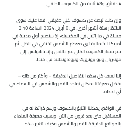
4 دقائق و48 ثانية من الكسوف الحلقي.
وإن كنت تبحث عن كسوف كلي حقيقي، فما عليك سوى
الانتظار ستة أشهر أخرى. في 8 أبريل 2024 الساعة 2:10
مساءً في مازاتلان في المكسيك، إذ ستصبح أول مدينة في
أمريكا الشمالية ترى معظم الشمس تختفي في الظل. ثم
يمر مسار الكسوف الكلي عبر دالاس وإنديانابوليس إلى
مونتريال ونيو برونزويك ونيوفاوندلاند في كندا.
إننا نعرف كل هذه التفاصيل الدقيقة – وأكثر من ذلك –
بفضل معرفتنا بمكان تواجد القمر والشمس في السماء في
أي لحظة.
في الواقع، يمكننا التنبؤ بالكسوف ورسم خرائط له في
المستقبل حتى بعد قرون من الآن. وبسبب معرفة العلماء
بالمواقع الدقيقة للقمر والشمس وكيف تتغير هذه