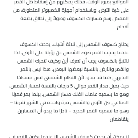
المواقع بمرور الوقت، فذلك يمكنهم من إسقاط ظل القمر
على كرة الأرض. وباستخدام أجهزة الكمبيوتر المتطورة، من
الممكن رسم مسارات الكسوف وصولاً إلى نطاق بضعة
أقدام.
يحتاج كسوف الشمس إلى ثلاثة أشياء. يحدث الكسوف
عندما يحجب القمر ضوء الشمس عن رؤيتنا على الأرض. لذا
للتنبؤ بالكسوف يجب أن تعرف أين وكيف تتحرك الشمس
والقمر والأرض بالنسبة لبعضها البعض. هذا ليس بالأمر
البديهي كما قد يبدو، لأن النظام الشمسي ليس مسطحًا،
حيث يميل مدار القمر حوالي 5 درجات بالنسبة لمسار الشمس،
وهو ما يسميه علماء الفلك مسار الشمس. بينما يمر قمرنا
الصناعي بين الأرض والشمس مرة واحدة في الشهر تقريبًا –
وهو ما نسميه القمر الجديد – نادرًا ما يبدو أن المسارين
يتقاطعان.
لا يمكن أن يحدث كسوف الشمس إلا عندما يكون القمر في