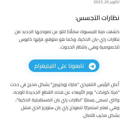
أكتوبر 20, 2023
نظارات التجسس:
كشفت ميتا (فيسبوك سابقًا) للتو عن نموذجها الجديد من
نظارات راي-بان الذكية، وكما هو متوقع، فإنها كابوس
للخصوصية وهي بانتظار الحدوث.
تابعونا على التيليغرام
أعلن الرئيس التنفيذي “مارك زوكربيرج” بشكل محرج في حدث
“ميتا كونكت” يوم الأربعاء عن هذه القطع الجديدة للوجه،
والتي تسمى رسميًا “نظارات راي بان المستقبلية الذكية”،
وهي تعتبر استمرارًا لنموذج راي بان ستوريز الذي فشل
بشكل مخيب للآمال.