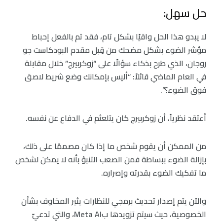
حل سهل:
لا يبدو هذا الحل واقيًا بشكل تام، فقد تم بالفعل إحباط
مؤشر الضوء بشكل مضحك من قِبل مقدم البودكاست جو
روجان، الذي طرح بذكاء سؤالًا على “زوكربيرج” خلال مقابلة
في العام الماضي قائلاً: “أليس بإمكانك وضع شريط لاصق
فوق الضوء؟”.
أعتقد نظرياً، أن زوكربيرج كان يتلعثم في الدفاع عن نفسه.
من الممكن أن يقوم شخص ما إذا كان مصممًا على ذلك،
بإزالة الضوء ببساطة فمن الصعب التنبؤ بأنه لا يمكن لشخص
ما تفكيك الضوء بقدرته وإصراره.
والآن يتم إصدار تحديث برمجي للنظارات يثير المخاوف بشأن
الخصوصية، حيث سيتم تزويدها بMeta AI، والتي تدعيّ