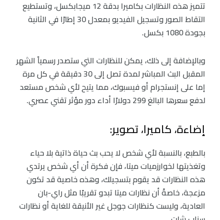
تتميز هذه النظارات بكاميرا بدقة 12 ميجابكسل، وتستطيع
التقاط الصور وتسجيل الفيديو بمعدل 30 إطارًا في الثانية
بجودة 1080 بكسل.
وبالإضافة إلى ذلك، يمكن للنظارات التي ستصدر رسمياً الشهر
المقبل البث المباشر لمدة تصل إلى 30 دقيقة في كل مرة
إما على إنستجرام أو فيسبوك، مما يتيح لأي شخص مستعد
لدفع سعرها البالغ 299 دولارًا أداء دور مؤثر تقني عصري.
إضاءة، كاميرا، تصوير:
بالطبع، بالنسبة لأي شخص لا يحب بث حياة ذاتية بلا حياء
وتغذيتها لخوارزميات ميتا، فإن فكرة أن أي شخص يرتدي
هذه النظارات قد يقوم بتسجيلك، وهذه خاصية قد تكون
مزعجة، خاصةً أن نظارات ميتا تبدو تقريبًا مثل راي-بان
العادية، وليست كنظارات جوجل غير الأنيقة للغاية أو نظارات
سناب شات.