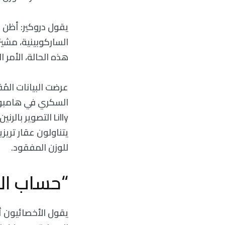
يقول دروكير: أظن أ
الساركوبينية، مشير
هذه الحالة، الأمر ا
عرضت البيانات المُ
Lilly التصوير ب
يتناولون عقار تريزي
للوزن المفقود.
“حساب ال
يقول الأخصائيون أن