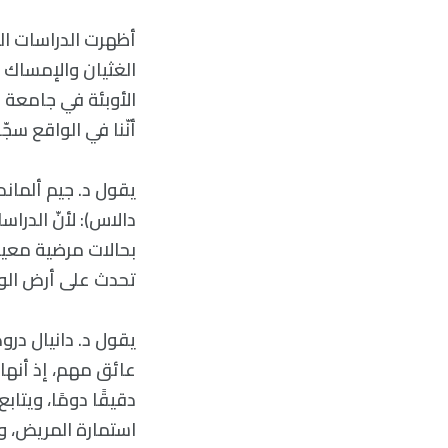
الغثيان والإمساك و
الأوبئة في جامعة ك
أنّنا في الواقع سجّل
يقول د. جيم ألمان
دالاس): لأنّ الدرا
بحالات مرضية معين
تحدث على أرض الو
يقول د. دانيال درو
عائق مهم، إذ أنها
دقيقًا دومًا، ويتا
استمارة المريض، و