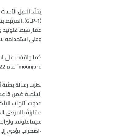
وعلى استخدامه لاحقًا عام2021 في علاج السُّمنة واسمه ا
كما وافقت على استخ
mounjaro” عام 2022 في علاج الداء السكري. كما يوصف أيضًا بشكل غير مصرّح به لخسارة الوزن.
نظرت رسالة بحثية 
السُّمنة ضمن قاعدة
سيماغلوتيد وليراجلو
-اضطراب يؤدي إلى 