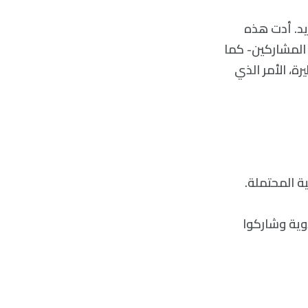
ايد. أدت هذه
تجارب السريرية -يقارب وسطيًا 21% من وزن المشاركين- كما
ة، الأمر الذي
ية المحتملة.
وية وشاركوا