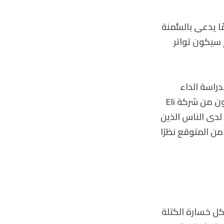
 يدعى بالسُّمنة
م سيكون تواتر
دراسة الداء
السكري في هامبورغ-ألمانيا تأكيدات لما سبق. واستخدم باحثون من بينهم باحثون من شركة Eli
 لدى الناس الذين
من المتوقع نظرًا
اكل خسارة الكتلة