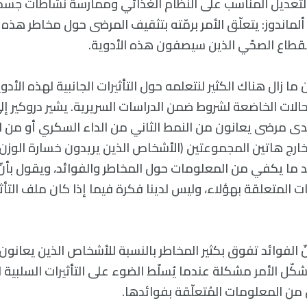
التعديل المناسب على النظام الغذائي وممارسة نشاطات جسد
لماندوز: يتعلّق الأمر برمّته بتثقيف المرضى حول مخاطر هذه ا
لقطاع الصحّي الذين سيصفون هذه الأدوية.
ما زال هناك الكثير لنتعلمه حول التأثيرات الجانبية لهذه الأد
ا لدى مرضى يعانون من النمط الثاني من الداء السكري أو من الس
ارج هاتين المجموعتين (الأشخاص الذين يريدون خسارة الوزن 
جد ما يكفي من المعلومات حول المخاطر والفوائد، ويقول بأن
 المتعلقة بهؤلاء، وليس لدينا فكرة فيما إذا كان ملف التأثير
نّ الفوائد تفوق بكثير المخاطر بالنسبة للأشخاص الذين يعانون 
ُشكّل الأمر مشكلة عندما يُسلّط الضوء على التأثيرات السلبية 
من المعلومات المُتعلّقة بفوائدها.