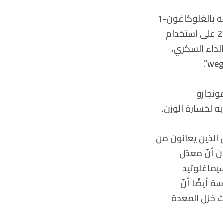
يُقلّد الجيل الأحدث من الأدوية المكافحة للسُّمنة تأثير هرمون يدعى الببتيد الشبيه بالغلوكاغون-1
(GLP-1)، المرتبط بتنظيم الشهية. وافقت هيئة الغذاء والدواء الأمريكية عام 2017 على استخدام
لنمط الثاني من الداء السكري،
ونجارو
 الذين يعانون من
ن أنّ معدّل
ن عقار سيماغلوتيد
ر (GLP-1). كما وجدت الدراسة أيضًا أنّ
دث خزل المعدة