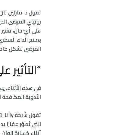
تقول د. مارلين تان
على أيّ حال، تشير 
بعلاج الداء السكري
المرضى بشكل كامل
“التأثير ع
في هذه الأثناء، يب
الأدوية المكافحة لل
أثناء خسارة الوزن 