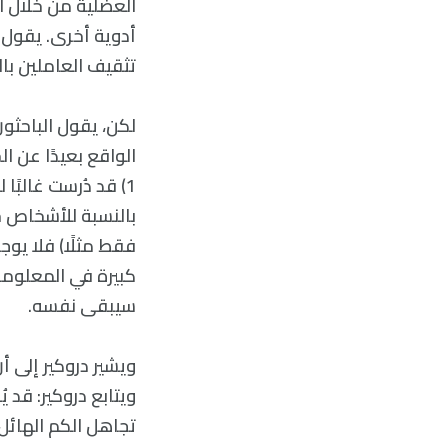
العضلية من خلال 
أدوية أخرى. يقول أ
تثقيف العاملين با
لكن، يقول الباحثون 
1) قد دُرست غالبً
بالنسبة للأشخاص خ
فقط مثلًا) فلا يو
كبيرة في المعلومات
سيبقى نفسه.
ويشير دروكير إلى أ
ويتابع دروكير: قد ي
تجاهل الكم الهائل 