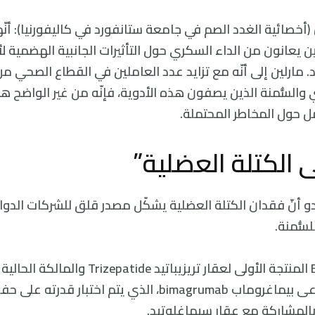
 (أخصائية الغدد الصم في جامعة ستانفورد في كاليفورنيا): أن
د. مارلين إلى أنّه مع تزايد عدد العاملين في القطاع الصحي م
 والسُّمنة الذين يصفون هذه الأدوية، فإنّه من غير الواضح ه
 حول المخاطر المحتملة.
لى الكتلة العضلية”
دو أنّ فقدان الكتلة العضلية يشكّل مصدر قلق للشركات الدوائ
سُّمنة.
التي تُطوّر عقارًا يدعى بيماغروماب bimagrumab، الذي يتم اخت
بالمشاركة مع عقار سيماغلوتيد.