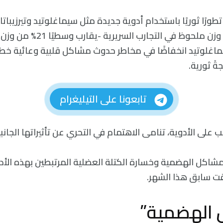
تطورًا ثوريًا باستخدام أدوية جديدة مثل سيماغلوتيد وتيرزيبات
الأدوية إلى فقدان وزن ملحوظ في ال
يماغلوتيد انخفاضًا في مخاطر حدوث مشاكل قلبية وعائية خطير
ةً ثورية.
تابعونا على التيليغرام
ب على الأدوية، تنامى الاهتمام في التحري عن تأثيراتها الجانب
لمشاكل الهضمية وخسارة الكتلة العضلية المرتبطين بهذه الأد
قت سابق هذا الشهر.
 الهضمية”