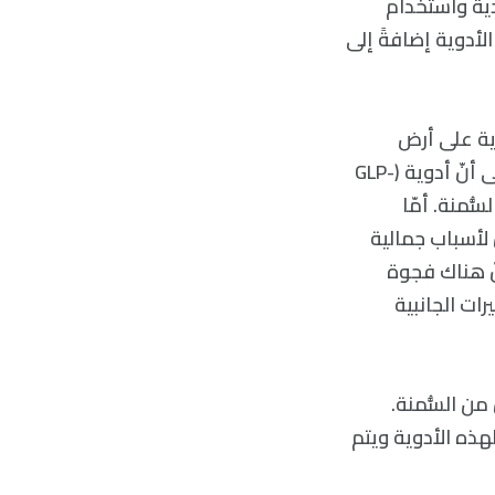
ية واستخدام
لأدوية إضافةً إلى
وية على أرض
الواقع بعيدًا عن الحالات الخاضعة لشروط ضمن الدراسات السريرية. يشير دروكير إلى أنّ أدوية (GLP-
ُّمنة. أمّا
لأسباب جمالية
ّ هناك فجوة
ات الجانبية
من السُّمنة.
لهذه الأدوية ويتم