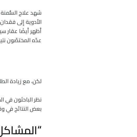
شهد علاج السُّمنة 
أظهر أيضًا عقار س
عدّه المختصّون نتيج
لكن، مع زيادة الطل
نظر الباحثون في ا
بعض النتائج في و
“المشاكل