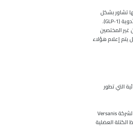
ّها تشاور بشكل
روتيني المرضى الذين يعانون من الداء السكري حول التأثيرات الجانبية الهضمية لأدوية (GLP-1).
ن غير المختصين
ل يتم إعلام هؤلاء
ية التي تطور
تقول شركة Eli Lilly المنتجة الأولى لعقار تريزيباتيد Trizepatide والمالكة الحالية لشركة Versanis
بار قدرته على حفظ الكتلة العضلية