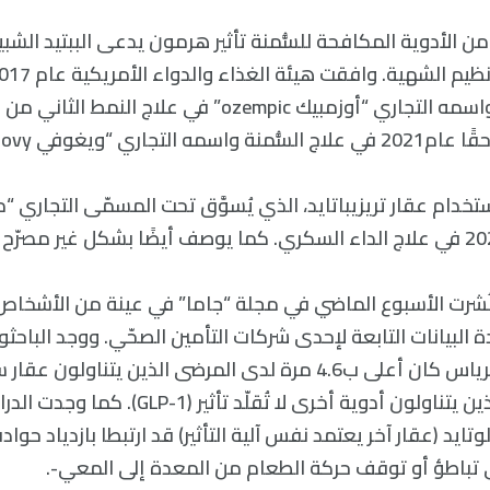
عقار سيماغلوتيد واسمه التجاري “أوزمبيك ozempic” في علاج ا
لتجاري “ويغوفي wegovy”.
دام عقار تريزيباتايد، الذي يُسوَّق تحت المسمّى التجاري “م
نُشرت الأسبوع الماضي في مجلة “جاما” في عينة من الأشخاص
 البيانات التابعة لإحدى شركات التأمين الصحّي. ووجد الباحثو
حدوث التهاب البنكرياس كان أعلى ب4.6 مرة لدى المرضى الذين يتناولو
مقارنةً بالمرضى الذين يتناولون أدوية أخرى لا تُقلّد تأثي
تايد (عقار آخر يعتمد نفس آلية التأثير) قد ارتبطا بازدياد حوا
تباطؤ أو توقف حركة الطعام من المعدة إلى المعي-.