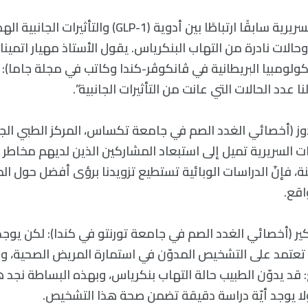
أظهرت الدراسات السريرية سابقًا ارتباطًا بين أدوية (GLP-1) و
حالات نادرة من التهاب البنكرياس. يقول الأستاذ مهيار اتمي
ولومبيا البريطانية في ڤانكوڤر-كندا وكاتب في مجلة جاما): 
نا عدد الحالات التي عانت من التأثيرات الجانبية”.
دوز (أخصائي الغدد الصم في جامعة تكساس، المركز الطبي الج
سات السريرية تميل إلى استبعاد المشاركين الذين لديهم مخاطر أ
ة، فإنّ الدراسات الوبائية تستطيع تزويدنا برؤى أفضل حول ا
اقع.
كير (أخصائي الغدد الصم في جامعة تورنتو في كندا): لكن يوج
 تعتمد على التشخيص المدوّن في استمارة المريض الصحية، وا
بع: قد يدوّن الطبيب حالة التهاب بنكرياس، وبهذه البساطة نج
لا يوجد أيّة دراسة دقيقة تضمن صحة هذا التشخيص.