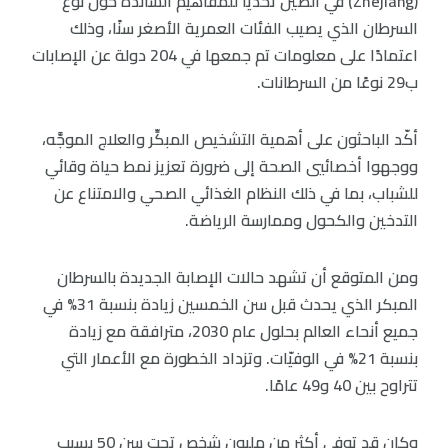
(Zhejiang) في الصين تحديًا للمفاهيم السائدة حول نوع
السرطان الذي يصيب الفئات العمرية الأصغر سنًا، وذلك
اعتمادًا على معلومات تم جمعها في 204 دولة عن الإصابات
ب29 نوعًا من السرطانات.
أكّد الباحثون على أهمية التشخيص المبكِّر والعلاج الموجَّه،
ووجهوا أخصائيي الصحة إلى ضرورة تعزيز نمط حياة وقائي
للشباب، بما في ذلك النظام الغذائي الصحي والامتناع عن
التدخين والكحول وممارسة الرياضة.
ومن المتوقع أن تشهد حالات الإصابة الجديدة بالسرطان
المبكر الذي يحدث قبل سن الخمسين زيادة بنسبة 31% في
جميع أنحاء العالم بحلول عام 2030، مترافقة مع زيادة
بنسبة 21% في الوفيّات. وتزداد الخطورة مع الأعمار التي
تتراوح بين 40 و49 عامًا.
وكان قد توفي أكثر من مليون شخص تحت سن 50 بسبب