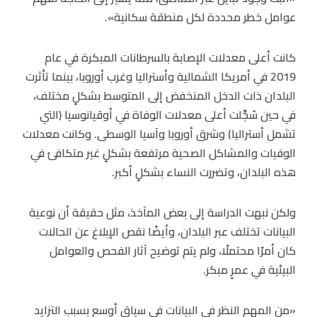
عوامل خطر محددة لكل منطقة سكانية».
كانت أعلى معدلات الإصابة بالسرطانات المبكرة في عام
2019 في أمريكا الشمالية وأستراليا وغرب أوروبا، بينما تأثرت
البلدان ذات الدخل المنخفض إلى المتوسط بشكلٍ مختلف،
في حين سُجِّلت أعلى معدلات الوفاة في أوقيانوسيا (التي
تشمل أستراليا) وشرق أوروبا وآسيا الوسطى. وكانت معدلات
الوفيات والمشاكل الصحية مرتفعة بشكلٍ غير متكافئ في
هذه البلدان، وتضررت النساء بشكلٍ أكبر.
ولكن نبهت الدراسة إلى بعض المآخذ، مثل حقيقة أن نوعية
البيانات تختلف عبر البلدان، وأيضًا نقص الإبلاغ عن الحالات
كان أمرًا محتملًا، ولم يتم توضيح آثار الفحص والعوامل
البيئية في عمرٍ مبكر.
«من المهم النظر في البيانات في سياق أوسع بسبب التزايد