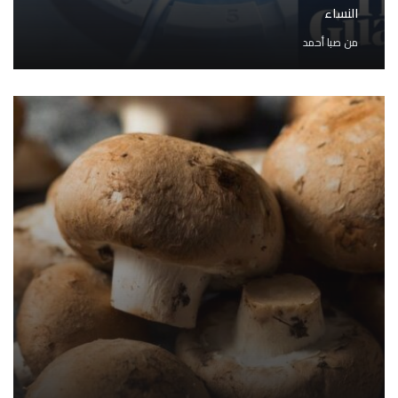
النساء
من
صبا أحمد