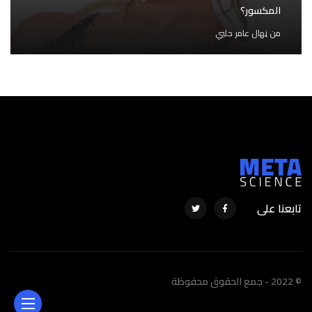
المكسور؟
من
نِهال عامر حلبي
تابعنا على
© 2022 - جمع الحقوق محفوظة