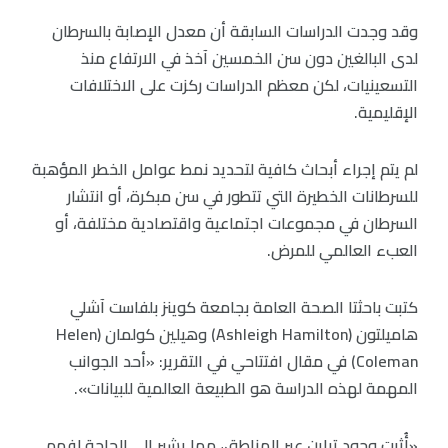
وقد وجدت الدراسات السابقة أن معدل الإصابة بالسرطان
لدى البالغين دون سن الخمسين آخذ في الارتفاع منذ
التسعينيات، لكن معظم الدراسات ركزت على الاختلافات
الإقليمية.
لم يتم إجراء أبحاث كافية لتحديد نمط عوامل الخطر المؤهبة
للسرطانات الخطيرة التي تتطور في سن مبكرة، أو انتشار
السرطان في مجموعات اجتماعية واقتصادية مختلفة، أو
العبء العالمي للمرض.
كتبت باحثتا الصحة العامة بجامعة كوينز بلفاست آشلي
هاميلتون (Ashleigh Hamilton) وهيلين كولمان (Helen
Coleman) في مقال افتتاحي في التقرير: «أحد الجوانب
المهمة لهذه الدراسة هو الطبيعة العالمية للبيانات».
«أُثبت وجود تباين عبر المناطق، مما يشير إلى الحاجة لفهم