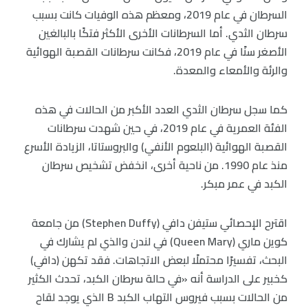
السرطان في عام 2019، ومعظم هذه الوفيات كانت بسبب
سرطان الثدي. أما السرطانات الأخرى الأكثر فتكًا بالبالغين
الأصغر سنًا في عام 2019، فكانت سرطانات القصبة الهوائية
والرئة والأمعاء والمعدة.
كما سجل سرطان الثدي العدد الأكبر من الحالات في هذه
الفئة العمرية في عام 2019، في حين شهدت سرطانات
القصبة الهوائية (البلعوم الأنفي) والبروستاتا، الزيادة الأسرع
منذ عام 1990. من ناحية أخرى، انخفض تشخيص سرطان
الكبد في عمر مبكر.
اقترح الإحصائي ستيفن دافي (Stephen Duffy) من جامعة
كوين ماري (Queen Mary) في لندن والذي لم يشارك في
البحث، تفسيرًا محتملًا لبعض الاتجاهات. فقد تكهن (دافي)
كخبير على الدراسة أنه «في حالة سرطان الكبد، تحدث الكثير
من الحالات بسبب فيروس التهاب الكبد B الذي يوجد لقاح