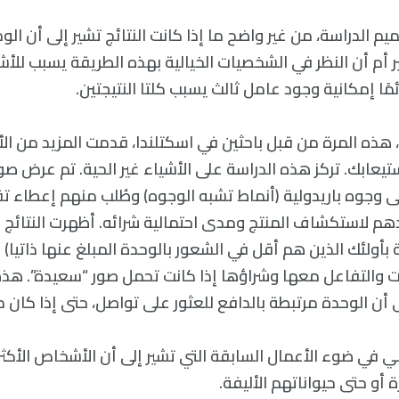
ميم الدراسة، من غير واضح ما إذا كانت النتائج تشير إلى أن ا
ر أم أن النظر في الشخصيات الخيالية بهذه الطريقة يسبب لل
مًا إمكانية وجود عامل ثالث يسبب كلتا النتيجتين.
 هذه المرة من قبل باحثين في اسكتلندا، قدمت المزيد من الأ
ستيعابك. تركز هذه الدراسة على الأشياء غير الحية. تم عرض ص
 وجوه باريدولية (أنماط تشبه الوجوه) وطُلب منهم إعطاء ت
 لاستكشاف المنتج ومدى احتمالية شرائه. أظهرت النتائج أ
ة بأولئك الذين هم أقل في الشعور بالوحدة المبلغ عنها ذاتيا) 
جات والتفاعل معها وشراؤها إذا كانت تحمل صور “سعيدة”. هذه
ى أن الوحدة مرتبطة بالدافع للعثور على تواصل، حتى إذا كان م
 في ضوء الأعمال السابقة التي تشير إلى أن الأشخاص الأكثر
 أو حتى حيواناتهم الأليفة.