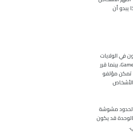
 يبدو أن
ن في الولايات
المتحدة بإجراء فحوصات دماغية على محبي المسلسل التليفزيوني Game of Thrones، بينما قرر
 تمكن مؤلفو
والأشخاص
ت الحدود مشوشة
بالوحدة قد يكون
.