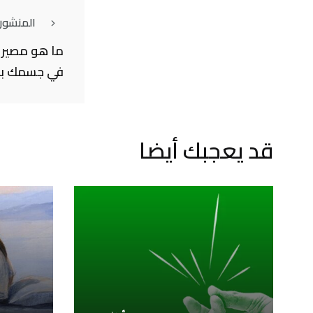
المنشور
ما هو مصير 
في جسمك بع
قد يعجبك أيضا