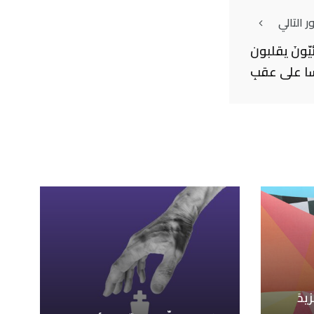
 التالي
يّونَ يقلبون
سا على عقبِ
يدَ