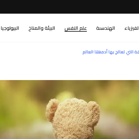
لفيزياء
الهندسىة
علم النفس
البيئة والمناخ
البيولوجيا
 التي تعالج بها أدمغتنا العالم