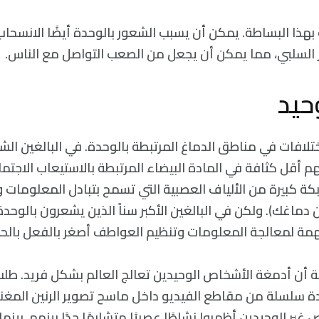
 بهذا البساطة. يمكن أن يسبب الشعور بالوحدة أيضًا الانسحا
ير السلبي، مما يمكن أن يجعل من الصعب التواصل مع الناس.
حيد
تلافات في مناطق الدماغ المرتبطة بالوحدة. في البالغين الش
هم أقل كثافة في المادة البيضاء المرتبطة بالاستيعاب الاجت
بكة كبيرة من الألياف العصبية التي تسمح بتبادل المعلومات و
ماغك). ولكن في البالغين الأكبر سناً الذين يشعرون بالوحد
مة لمعالجة المعلومات وتنظيم العواطف أصغر بالفعل بالح
 أن أدمغة الأشخاص الوحيدين تعالج العالم بشكل فريد. طلب
 سلسلة من مقاطع الفيديو داخل ماسح تصوير الرنين المغ
غير الوحيدين أظهروا نشاطًا عصبيًا متشابهًا جدًا بينهم، بين