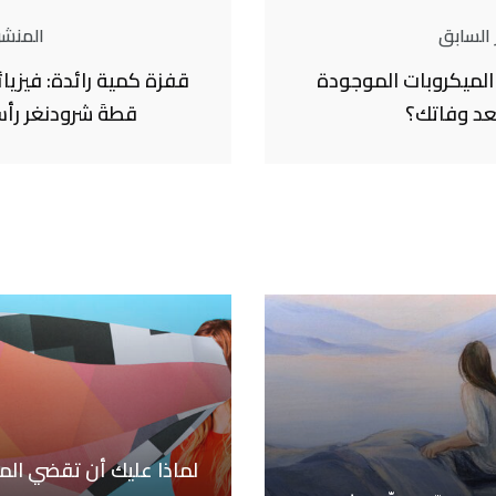
 السابق
المنشور
الميكروبات الموجودة
قفزة كمية رائدة: فيزيائ
د وفاتك؟
قطةَ شرودنغر رأ
لماذا عليك أن تقضي المز