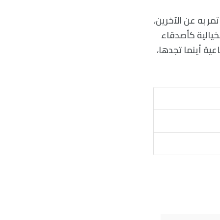
تمر به عن الآخرين،
خيالية كأصدقاء
عية أينما تجدها،