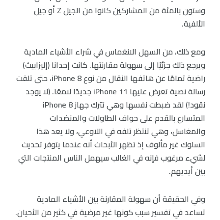
وستون بالمئة من المشاركين كانوا من الجيل Z أو جيل
الألفية.
ومع ذلك، من السهل الانغماس في شراء الأشياء المادية
ويرجع ذلك جزئيًا إلى سهولة مقارنتها. كانت إحدانا (إليزابيث)
راضية تمامًا عن هاتفها النقال من نوع iPhone 8، حتى تلقت
رسالة نصية تعرض عليها iPhone 11 جديدًا لامعًا. (لا يوجد
نقود!) لقد ضبطت نفسها وهي تترك جهاز iPhone 8
المتسارع بالقدم على حواف الطاولات والمنضدات
والمغاسل، وهي تنتظر تلفه في اللاوعي، ولا يعد هذا
السلوك غير مألوف إذ تظهر الأبحاث أنه عندما يتوفر تحديث
لشيء مرغوب فإنه في الغالب سيهمل الناس المنتجات التي
بين أيديهم.
وفي الحقيقة أن سهولة المقارنة بين الأشياء المادية
تساعد في تفسير سبب كونها غير مرضية في كثير من الأحيان.