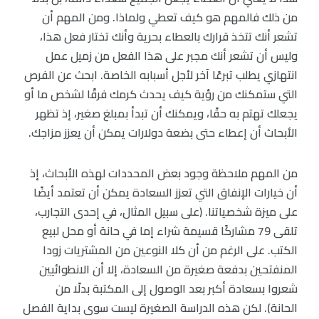
من ذلك فالمهم هو كيف تعطي ولماذا. ومن المهم أن
تشعر أنك تتخذ قرارك بالعطاء بحرية وأنك تختار فعل هذا،
وليس أن تشعر أنك مجبر على هذا الفعل من زميل عمل
انتهازي يطلب تبرعًا آخر لأجل أسبابه الخاصة. ابحث عن الفرص
التي ستمكنك من رؤية كيف يحدث كرمك فرقًا لشخص ما أو
يجعلك تهتم به حقًا، ويمكنك أن تبدأ بمبلغ صغير، إذ تظهر
الأبحاث أن إعطاء حتى بضعة دولارات يمكن أن يعزز مزاجك.
من المهم ملاحظة وجود بعض المحددات لهذه الأبحاث، إذ
أن خيارات الإنفاق التي تعزز السعادة يمكن أن تعتمد أيضًا
على ميزة شخصياتنا. (على سبيل المثال، في إحدى التجارب،
تلقى 79 مشاركًا قسيمة شراء إما في حانة أو محل لبيع
الكتب. على الرغم من أن كلا النوعين من المشتريات زودا
المنفتحين بدفعة صغيرة من السعادة، إلا أن الانطوائيين
شعروا بسعادة أكبر بعد الوصول إلى المكتبة بدلًا من
الحانة). لكن هذه الدراسة الصغيرة ليست سوى بداية الفصل