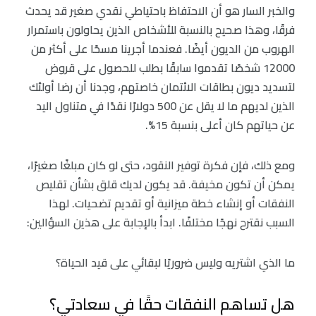
والخبر السار هو أن الاحتفاظ باحتياطي نقدي صغير قد يحدث
فرقًا، وهذا صحيح بالنسبة للأشخاص الذين يحاولون باستمرار
الهروب من الديون أيضًا. فعندما أجرينا مسحًا على أكثر من
12000 شخصًا تقدموا سابقًا بطلب للحصول على قروض
لتسديد ديون بطاقات الائتمان خاصتهم، وجدنا أن رضا أولئك
الذين لديهم ما لا يقل عن 500 دولارًا نقدًا في متناول اليد
عن حياتهم كان أعلى بنسبة 15%.
ومع ذلك، فإن فكرة توفير النقود، حتى لو كان مبلغًا صغيرًا،
يمكن أن تكون مخيفة. قد يكون لديك قلق بشأن تقليص
النفقات أو إنشاء خطة ميزانية أو تقديم تضحيات. لهذا
السبب نقترح نهجًا مختلفًا. ابدأ بالإجابة على هذين السؤالين:
ما الذي اشتريه وليس ضروريًا لبقائي على قيد الحياة؟
هل تساهم النفقات حقًا في سعادتي؟