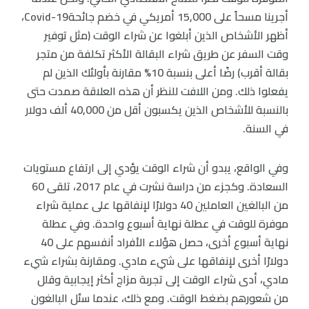
أجرينا مسحاً على 15,000 أمريكي في خضم جائحةCovid-19،
أظهر الأشخاص الذين أبلغوا عن شراء الوقت (مثل توفير
وقت السفر عن طريق شراء البقالة الأكثر تكلفة من متجر
بقالة أقرب) رضًا أعلى بنسبة 10% مقارنة بأولئك الذين لم
يفعلوا ذلك. ومن اللافت للنظر أن هذه العلاقة صمدت حتى
بالنسبة للأشخاص الذين يكسبون أقل من 40,000 ألف دولار
في السنة.
وفي الواقع، يبدو أن شراء الوقت يؤدي إلى ارتفاع مستويات
السعادة. وكجزء من دراسة نشرت في عام 2017، تلقى 60
من البالغين العاملين 40 دولارًا لإنفاقها على عملية شراء
موفرة للوقت في عطلة نهاية أسبوع واحدة. وفي عطلة
نهاية أسبوع أخرى، حصل هؤلاء الأفراد أنفسهم على 40
دولارًا أخرى لإنفاقها على شيء مادي. ومقارنة بشراء شيء
مادي، أدى شراء الوقت إلى تجربة مزاج أكثر إيجابية وقلل
من شعورهم بضغط الوقت. ومع ذلك، عندما سئل البالغون