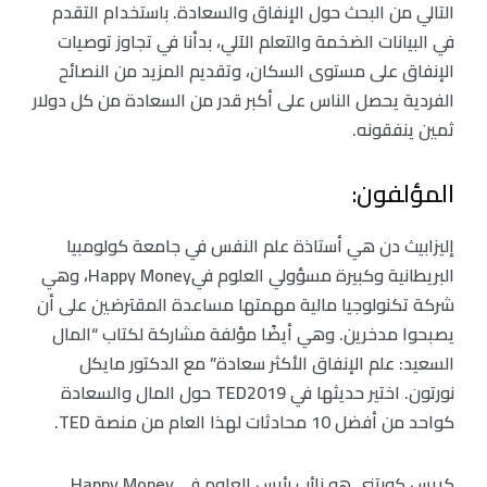
التالي من البحث حول الإنفاق والسعادة. باستخدام التقدم
في البيانات الضخمة والتعلم الآلي، بدأنا في تجاوز توصيات
الإنفاق على مستوى السكان، وتقديم المزيد من النصائح
الفردية يحصل الناس على أكبر قدر من السعادة من كل دولار
ثمين ينفقونه.
المؤلفون:
إليزابيث دن هي أستاذة علم النفس في جامعة كولومبيا
البريطانية وكبيرة مسؤولي العلوم فيHappy Money، وهي
شركة تكنولوجيا مالية مهمتها مساعدة المقترضين على أن
يصبحوا مدخرين. وهي أيضًا مؤلفة مشاركة لكتاب “المال
السعيد: علم الإنفاق الأكثر سعادة” مع الدكتور مايكل
نورتون. اختير حديثها في TED2019 حول المال والسعادة
كواحد من أفضل 10 محادثات لهذا العام من منصة TED.
كريس كورتني هو نائب رئيس العلوم في Happy Money