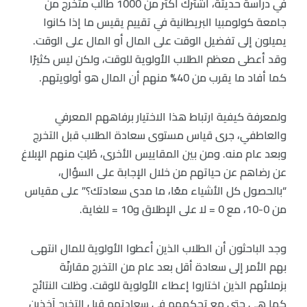
في دراسة حديثة، اشترك أكثر من 1000 طالب متخرج من
جامعة كولومبيا البريطانية في تقييم يقيس ما إذا كانوا
يميلون إلى تفضيل الوقت على المال أو المال على الوقت.
وقد أعطى معظم الطلاب الأولوية للوقت، ولكن ليس كثيرًا
كما أفاد ما يقرب من 40% منهم أن المال هو أولويتهم.
ولمعرفة كيفية ارتباط هذا الاختيار برفاههم المعرفي
والعاطفي، جرى قياس مستوى سعادة الطلاب قبل التخرج
وبعد عام منه. ومن بين المقاييس الأخرى، طُلِبَ منهم الإبلاغ
عن رضاهم عن حياتهم من خلال الإجابة على السؤال،
“بالحصول كل الأشياء معًا، ما مدى سعادتك؟” على مقياس
من 0-10، مع 0 = لا على الإطلاق و10 = للغاية.
وجد الباحثون أن الطلاب الذين أعطوا الأولوية للمال انتهى
بهم الأمر إلى سعادة أقل بعد عام من التخرج مقارنًة
بزملائهم الذين اختاروا إعطاء الأولوية للوقت. وظلت النتائج
كما هي حتى مع تحكمهم في سعادتهم قبل التخرج آخذين