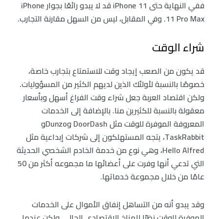
ففي النهاية حتى iPhone 11 قد لا يبدو رائعًا بجوار iPhone
11 Pro Max. وفي المقابل، ليس من السهل مقارنة التجارب.
شراء الوقت
قد يكون من الصعب إيجاد وقت للاستمتاع بتجارب خاصة،
خصوصًا بالنسبة لأولئك الذين لديهم الكثير من المسؤوليات.
ولكن اقتصاد العربة جعل شراء وقت الفراغ أسهل وبأسعار
معقولة بالنسبة للكثيرين منا. بالإضافة إلى الخدمات
المعروفة الموفرة للوقت مثل DoorDash وDunzoو
TaskRabbit، يتجه المستهلكون إلى شركات إبداعية مثل
Hello Alfred، وهي نوع من خدمة الخادم الشخصي الحديثة
التي تدعي أنها وفرت على أعضائها ما مجموعه أكثر من 50
عامًا من خلال مجموعة خدماتها.
وقد يبدو أنه من التساهل إنفاق الأموال على الخدمات
الموفرة للوقت نظرًا للمناخ الاقتصادي الحالي. ولكن عندما