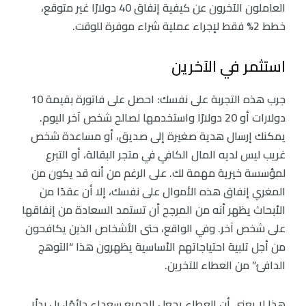
العاملون الآخرون عن كيفية إنفاق 40 دولارًا غير متوقع،
خطط 2% فقط لإجراء عملية شراء موفرة للوقت.
استثمر في الآخرين
جرب هذه التجربة على نفسك: احصل على فاتورة بقيمة 10
دولارات أو 20 دولارًا واستخدمها لصالح شخص آخر اليوم.
يمكنك إرسال هدية صغيرة إلى صديق، أو مساعدة شخص
غريب ليس لديه المال الكافي في متجر البقالة، أو التبرع
لمؤسسة خيرية مهمة لك. على الرغم من أنه قد يكون من
المغري إنفاق هذه الأموال على نفسك، إلا أن عقدًا من
الأبحاث يظهر أنه من المرجح أن تستمد السعادة من إنفاقها
على شخص آخر. وفي الواقع، حتى الأشخاص الذين يكافحون
من أجل تلبية احتياجاتهم الأساسية يظهرون هذا “التوهج
الدافئ” من العطاء للآخرين.
هذا لا يعني أن العطاء يجعل الجميع سعداء دائمًا، بل بدلًا