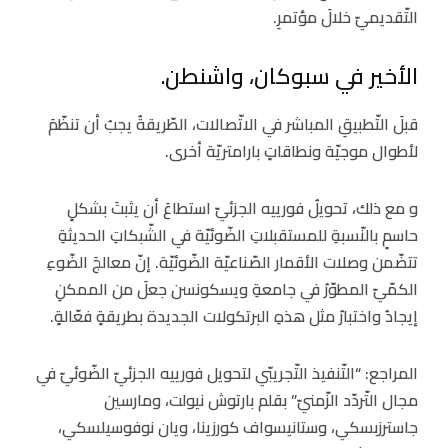
التّقديميّ خلالَ مؤتمرِ.
الأخير في سبوكان، واشنطن.
قبلَ التّطبيقِ المباشر في الاتّصالات، الطّريقةُ يجبُ أن تنظّمَ
لأطوال موجيّة ونطاقاتٍ بارامتريّة أخرى.
و مع ذلك، تحويلُ فورييه الجزئيّ استطاعَ أن يثبتَ بشكلٍ
حاسمٍ بالنّسبةِ للمستقبلاتِ الضّوئيّة في الشّبكاتِ الحديثةِ
تتضّمن وصلات الأقمار الصّناعيّة الضّوئيّة. إنّ معالجَ الضّوءِ
الكمّيّ المطوّرُ في جامعةِ ويسكونسن جعلَ من الممكنِ
إيجادُ واختبارُ مثل هذهِ البرتكولات الجديدة بطريقةٍ فعّالةٍ.
المراجع: “التّنفيذ التّجريبّي لتحويل فورييه الجزئيّ الضّوئيّ في
مجال التّردّد الزّمنيّ” بقلم بارتوش نيولت، ومارسين
جاسترزبسكي، وستانيسواف كورزينا، ويان نوفوسيلسكي،