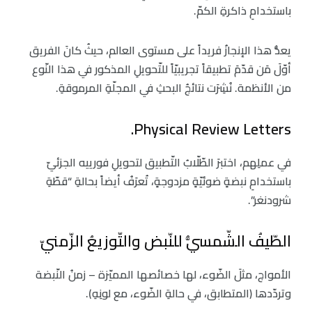
باستخدامِ ذاكرةِ الكمّ.
يعدُّ هذا الإنجازُ فريداً على مستوى العالم، حيثُ كانَ الفريق
أوّلَ مَن قدّمَ تطبيقاً تجريبيّاً للتّحويلِ المذكور في هذا النّوع
من الأنظمة. نُشِرَت نتائجُ البحثِ في المجلّةِ المرموقةِ.
Physical Review Letters.
في عملِهم، اختبرَ الطّلّابُ التّطبيق لتحويلِ فورييه الجزئيّ
باستخدامِ نبضةٍ ضوئيّةٍ مزدوجةٍ، تُعرَفُ أيضاً بحالةِ “قطّةِ
شرودنغر”.
الطّيفُ الشّمسيُّ للنّبض والتّوزيعُ الزّمنيّ
الأمواج، مثلَ الضّوء، لها خصائصها المميّزة – زمنُ النّبضة
وتردّدها (المتطابق، في حالةِ الضّوء، مع لونِهِ).