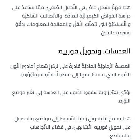
هذا مهمٌّ بشكلٍ خاصّ في التّحليلِ الطّيفيّ، ممّا يساعدُ على
دراسةِ الخواصّ الكيميائيّةِ للمادّة، والاتّصالاتِ السّلكيّةِ
واللّاسلكيّةِ التي تتطلّبُ النّقلَ والمعالجة للمعلومات بدقّةٍ
وسرعةٍ عاليتين.
العدسات، وتحويلُ فورييه:
العدسةُ الزّجاجيّةُ العاديّةُ قادرةٌ على تركيزِ شعاعٍ أحاديِّ اللّون
للضّوء الذي يسقطُ عليها إلى نقطةٍ أحاديّةٍ تقريباً(بؤرة).
يؤدّي تغيّر زاوية سقوطِ الضّوء على العدسة إلى تغّير موضعِ
البؤرة.
هذا يسمحُ لنا بتحويلِ زوايا السّقوط إلى مواضع، والحصولِ
على تحويلِ فورييه التّشابهيّ، في فضاءِ الاتّجاهاتِ
والمواضع.