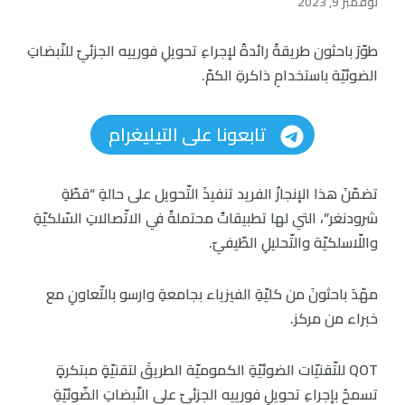
نوفمبر 9, 2023
طوّرَ باحثون طريقةً رائدةً لإجراءِ تحويلِ فورييه الجزئيّ للنّبضاتِ
الضوئيّة باستخدامِ ذاكرةِ الكمّ.
تابعونا على التيليغرام
تضمّنَ هذا الإنجازُ الفريد تنفيذَ التّحويل على حالةِ “قطّةِ
شرودنغر”، التي لها تطبيقاتٌ محتملةٌ في الاتّصالاتِ السّلكيّةِ
واللّاسلكيّة والتّحليلِ الطّيفيّ.
مهّدَ باحثونَ من كليّةِ الفيزياء بجامعةِ وارسو بالتّعاونِ مع
خبراء من مركز.
QOT للتّقنيّات الضوئيّةِ الكموميّة الطريقَ لتقنيّةٍ مبتكرةٍ
تسمحُ بإجراءِ تحويلِ فورييه الجزئيّ على النّبضاتِ الضّوئيّةِ