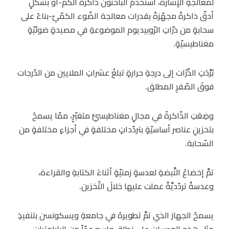
لمعالجةِ الإشارة، استخدمَ الباحثونَ ذاكرةَ الكمّ-أو بشكلٍ
أدقّ ذاكرةً مجهّزةً بقدرات معالجة الضّوء الكمّيّ-بناءً على
سحابةٍ من ذرّاتِ الرّوبيديوم الموضوعةِ في مصيدةٍ ضوئيّةٍ
مغناطيسيّةٍ.
بُرِّدَتِ الذّرّات إلى درجةِ حرارةٍ تبلغُ عشراتِ الملايين من الدّرجات
فوقَ الصّفرِ المطلق.
وضِعَتِ الذّاكرةُ في مجالٍ مغناطيسيٍّ متغيّرٍ، ممّا يسمحُ
بتخزينِ عناصر أساسيّةٍ بتردّداتٍ مختلفةٍ في أجزاءٍ مختلفةٍ من
السّحابة.
تمَّ إخضاعُ النَّبضةِ لعدسةٍ زمنيّةٍ أثناءَ الكتابةِ والقراءة،
وعدسةٌ تردّديَّةٌ عملت عليها خلالَ التّخزين.
يسمحُ الجهاز الذي تمَّ تطويرهُ في جامعةِ ويسكونسن بتنفيذِ
مثلِ هذهِ العدسات على نطاقٍ واسعٍ جدّاً من البارامترات