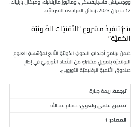
ووجسيتش فاسيليفسكي، وماتيوز مازيلانيك، وميكال بارنياك،
12 حزيران 2023، رسائل المراجعة الفيزيائيّة.
يتمُّ تنفيذُ مشروع “التّقنيّات الضّوئيّة
الكميّة”
ضمنَ برنامجِ أجنداتِ البحوثِ الدّوليّةِ التّابعِ لمؤسّسةِ العلومِ
البولنديّةِ بتمويلٍ مشتركٍ من الاتّحادِ الأوروبيّ في إطارِ
صندوقِ التّنميةِ الإقليميّة الأوروبيّ.
ترجمة:
ريمة جبارة
تدقيق علمي ولغوي:
حسام عبدالله
المصادر:
1