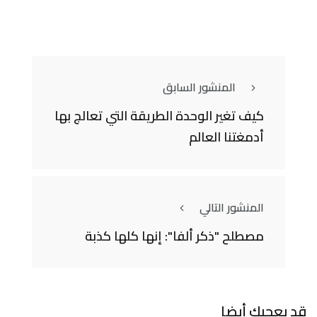
المنشور السابق
كيف تغير الوحدة الطريقة التي تعالج بها
أدمغتنا العالم
المنشور التالي
مصطلح "ذكر ألفا": إنها كلها كذبة
قد يعجبك أيضا