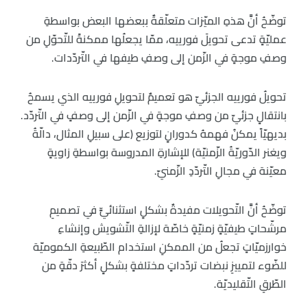
توضّحُ أنَّ هذهِ الميّزات متعلّقةٌ ببعضها البعض بواسطةِ
عمليّةٍ تدعى تحويلَ فورييه، ممّا يجعلُها ممكنةً للتّحوّلِ من
وصفِ موجةٍ في الزّمن إلى وصفِ طيفها في التّردّدات.
تحويلُ فورييه الجزئيّ هو تعميمٌ لتحويلِ فورييه الذي يسمحُ
بانتقالٍ جزئيّ من وصفِ موجةٍ في الزّمن إلى وصفٍ في التّردّد.
بديهيّاً يمكنُ فهمهُ كدورانٍ لتوزيع (على سبيلِ المثال، دالّةُ
ويغنر الدّوريّةُ الزّمنيّة) للإشارةِ المدروسة بواسطةِ زاويةٍ
معيّنة في مجالِ التّردّدِ الزّمنيّ.
توضّحُ أنَّ التّحويلات مفيدةٌ بشكلٍ استثنائيٍّ في تصميمِ
مرشّحاتٍ طيفيّةٍ زمنيّةٍ خاصّة لإزالةِ التّشويش وإنشاءِ
خوارزميّاتٍ تجعلُ من الممكنِ استخدام الطّبيعةِ الكموميّة
للضّوء لتمييزِ نبضات تردّداتٍ مختلفةٍ بشكلٍ أكثرَ دقّةٍ من
الطّرقِ التّقليديّة.