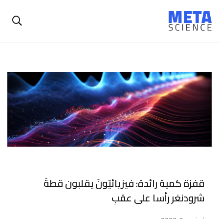
قفزة كمية رائدة: فيزيائيّونَ يقلبون قطةَ
شرودنغر رأسا على عقبِ