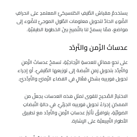
يستخدمُ مقياسُ الطّيفِ الكلاسيكيّ المعتمدِ على انحرافِ
الضّوءِ الحادّ لتحويلِ معلومات الطّولِ الموجيّ للضّوء إلى
مواضع، ممّا يسمحُ لنا بالتّمييزِ بينَ الخطوطِ الطيفيّةِ.
عدساتُ الزّمن والتّردّد
على نحوٍ مماثلٍ للعدسةِ الزّجاجيّةِ، تسمحُ عدساتُ الزّمنِ
والتّردّد بتحويلِ زمنِ النّبضة إلى توزيعها الطّيفيّ، أو إجراء
تحويل فورييه بشكلٍ فعّالٍ في الفضاءِ الزّمنيّ والتّردّديّ.
الاختيارُ الصّحيح للقوى لمثلِ هذه العدسات يجعلُ من
الممكنِ إجراءُ تحويلِ فورييه الجزئيّ. في حالةِ النّبضاتِ
الضوئيّةِ، يتوافقُ تأثيرُ عدساتِ الزّمنِ والتّردّد مع تطبيق
الأطوار التّربيعيّة على الإشارة.