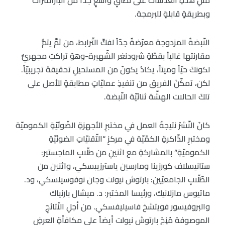
وبطريقةٍ قابلةٍ للبرمجة.
النّبضةُ المزدوجة معرّضةٌ جدّاً لفكِّ التّرابط، من ثمَّ يتمُّ
مقارنتها غالباً بقطّةِ شرودنغر الشّهيرة-وهوَ تراكبٌ مجهريٌّ
لكونكَ حيّاً وميتاً، يكادُ يكونُ من المستحيلِ تحقيقهُ تجريبيّاً.
لكن، تمكّنَ الفريق من تنفيذِ عمليّاتٍ مطابقةٍ للأصل على
تلكَ الحالات الهشّة ثنائيّة النّبضة.
كانَ النّشرُ نتيجةَ العمل في مختبرِ الأجهزةِ الضّوئيّةِ الكموميّة
ومختبرِ الذّاكرةِ الكمّيّة في مركزِ “التّقنيّاتِ الضوئيّةِ
الكموميّةِ” بالمشاركةِ مع اثنينِ من طلّابِ الماجستير:
ستانيسلاف كورزينا ومارسين ياسترزيبسكي، واثنين من
الطّلّابِ الجامعيّين: بارتوش نيولت وجان نوفوسيلسكي، ود.
ماتيوس مازلانيك، ورئيسا المختبر: د. ميشال بارنياك
والبروفيسور فويتشخ فاسيليفسكي. من أجلِ النّتائجِ
الموصوفة مُنِحَ بارتوش نيولت أيضاً على مكافأةِ العرضِ