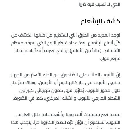
الذي لا تسبب فيه ضرراً.
كشف الإشعاع
توجد العديد من الطرق التي نستطيع من خلالها الكشف عن
كلّ أنواع الإشعاع. يعدّ عداد غايغر النوع الذي يعرفه معظم
الأشخاص (غالباً من الأفلام)، والذي يُعرف أيضاً باسم عداد
غايغر مولر.
إنّ الأنبوب المثبّت على الصّندوق هو الجزء الأهمّ من الجهاز.
يحتوي الأنبوب على غاز كالهيليوم أو الأرغون، وسلكٌ يمرّ على
طول محور الأنبوب. يُطبّق فرق كمون كهربائي كبير بين
السّطح الخارجيّ للأنبوب والسّلك المركزيّ، كما في الصّورة:
عندما تعبر جسيمات ألف وبيتا وأشعة غاما خلال الغاز في
الأنبوب، تستطيع أن تؤيّن ذرّة لتصدر الكتروناً حراً. ينجذب هذا