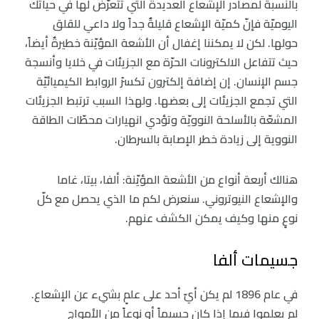
بالنسبة لمصادر الإشعاع العديدة التي تتعرّض لها في حياتك
اليوميّة فإنّ كميّة الإشعاع قليلةٌ جداً ولا داعي للقلق
حولها. لكن لا يمكننا إغفال أن الأشعة المؤيّنة خطيرةٌ أيضاً،
حيث تتفاعل الالكترونات الحرّة مع الجزيئات في خلايا وأنسجة
جسم الإنسان. إن إضافة إلكترون تكسرُ الروابط الكيميائيّة
التي تجمع الجزيئات إلى بعضها. ولهذا السبب ترتبط الجزيئات
المشعّة بالأسلحة النوويّة وتؤدي انهيارات محطّات الطاقة
النووية إلى زيادة خطر الإصابة بالسرطان.
هنالك أربعة أنواع من الأشعة المؤيّنة: ألفا، بيتا، غاما
والإشعاع النيوتروني. سنعرض لكم ما الذي يحصل مع كلّ
نوعٍ منها وكيف يمكن الكشف عنهم.
جسيمات ألفا
في عام 1896 لم يكن أيّ أحد على علمٍ بشيء عن الإشعاع.
لم يعلموا فيما إذا كان جسيماً أو نوعاً من الأمواج