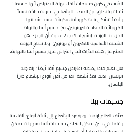
السّبب في كون جسيمات ألفا سهلة الاعتراض أنّها جسيمات
ثقيلة وتنطلق من المصدر الإشعاعي بسرعة بطيئة نسبياً.
وأيضاً تتشكّل قوة كهربائية سكونيّة، بسبب شحنتها
الكهربائيّة المعادلة لبروتونين، بين جسيم ألفا والنواة
الموجبة للورقة. (نشير لذلك ب 2 e حيث أن الرمز e هو
الشحنة الأساسية لالكترون أو بروتون). ولا تحتاج الورقة
للكثير من هذه الذرّات لأجل اعتراض مرور جسيم ألفا بالنهاية.
هل تعلم ماذا يمكنه اعتراض جسيم ألفا أيضاً؟ إنه جلد
الإنسان. لذلك تعدّ أشعة ألفا من أقل أنواع الإشعاع ضرراً
للإنسان.
جسيمات بيتا
صنّف العالم إرنست روزرفورد الإشعاع إلى ثلاثة أنواع: ألفا، بيتا
وغاما. في حين يمكن اعتراض جسيمات ألفا بسهولة، يمكن
لجسيمات بيتا وغاما أن تعبر خلال حاجزٍ معدنيّ وتخترق