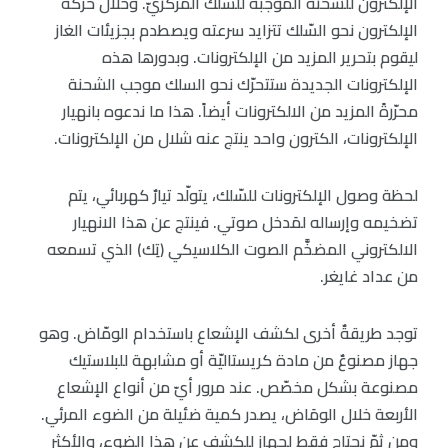
الإلكترون للشّحنة الموجبة للسّلك المركزيّ. وخلال حركة
الإلكترون نحو السّلك تتزايد سرعته ويصطدم بجزيئات الغاز
ليقوم بتحرير المزيد من الإلكترونات. وبدورها هذه
الإلكترونات الجديدة ستتحرّك نحو السلك موجب الشحنة
محرّرةً المزيد من الالكترونات أيضاً. هذا ما ندعوه بانهيار
الإلكترونات، الكترون واحد ينتج عنه شلال من الإلكترونات.
لحظة وصول الإلكترونات للسّلك، يتولّد تيارٌ كهربائي، يتم
تضخيمه وإرساله لمَدخل صوتي. فينتج عن هذا الانهيار
الالكتروني المضخَّم الصوت الكلاسيكي (تِك) الذي تسمعه
من عداد غايغر.
توجد طريقةٌ أخرى لكشف الإشعاع باستخدام الومّاض. وهو
جهاز مصنوعٌ من مادة كريستاليّة أو مشابهة للبلاستيك
مصنوعة بشكل مخصّص. عند مرور أيّ من أنواع الإشعاع
الأربعة خلال الومَاض، يصدر كمية ضئيلة من الضوء المرئي.
ومن ثمّ نحتاج فقط لجهاز للكشف عن هذا الضوء، والأكثر