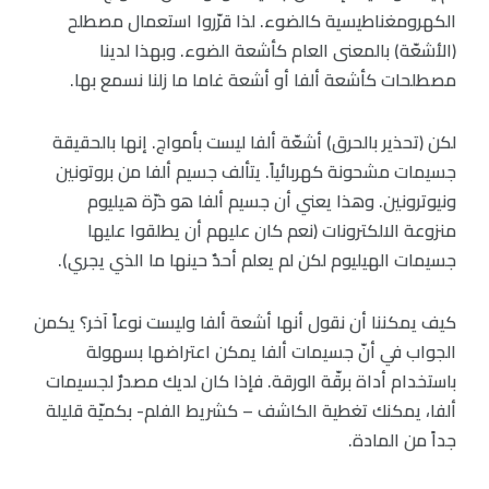
الكهرومغناطيسية كالضوء. لذا قرّروا استعمال مصطلح
(الأشعّة) بالمعنى العام كأشعة الضوء. وبهذا لدينا
مصطلحات كأشعة ألفا أو أشعة غاما ما زلنا نسمع بها.
لكن (تحذير بالحرق) أشعّة ألفا ليست بأمواج. إنها بالحقيقة
جسيمات مشحونة كهربائياً. يتألف جسيم ألفا من بروتونين
ونيوترونين. وهذا يعني أن جسيم ألفا هو ذرّة هيليوم
منزوعة الالكترونات (نعم كان عليهم أن يطلقوا عليها
جسيمات الهيليوم لكن لم يعلم أحدٌ حينها ما الذي يجري).
كيف يمكننا أن نقول أنها أشعة ألفا وليست نوعاً آخر؟ يكمن
الجواب في أنّ جسيمات ألفا يمكن اعتراضها بسهولة
باستخدام أداة برقّة الورقة. فإذا كان لديك مصدرٌ لجسيمات
ألفا، يمكنك تغطية الكاشف – كشريط الفلم- بكميّة قليلة
جداً من المادة.