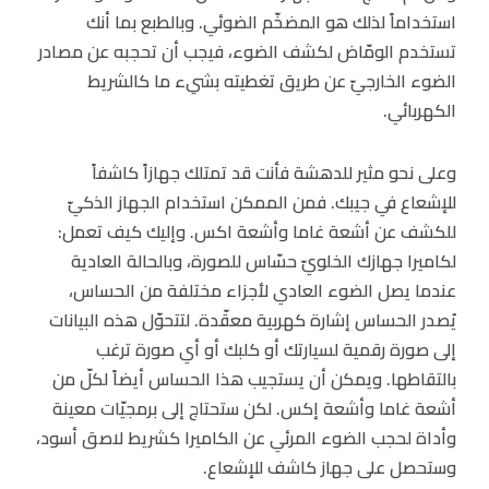
استخداماً لذلك هو المضخّم الضوئي. وبالطبع بما أنك
تستخدم الومّاض لكشف الضوء، فيجب أن تحجبه عن مصادر
الضوء الخارجيّ عن طريق تغطيته بشيء ما كالشريط
الكهربائي.
وعلى نحو مثير للدهشة فأنت قد تمتلك جهازاً كاشفاً
للإشعاع في جيبك. فمن الممكن استخدام الجهاز الذكيّ
للكشف عن أشعة غاما وأشعة اكس. وإليك كيف تعمل:
لكاميرا جهازك الخلويّ حسّاس للصورة، وبالحالة العادية
عندما يصل الضوء العادي لأجزاء مختلفة من الحساس،
يُصدر الحساس إشارة كهربية معقّدة. لتتحوّل هذه البيانات
إلى صورة رقمية لسيارتك أو كلبك أو أي صورة ترغب
بالتقاطها. ويمكن أن يستجيب هذا الحساس أيضاً لكلّ من
أشعة غاما وأشعة إكس. لكن ستحتاج إلى برمجيّات معينة
وأداة لحجب الضوء المرئي عن الكاميرا كشريط لاصق أسود،
وستحصل على جهاز كاشف للإشعاع.