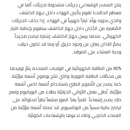
ينتج المصدر الإشعاعيّ جزيئات مشحونة (جزيئات ألفا في
معظم الحالات) تقوم بتأيين الهواء داخل جهاز الكشف،
والذي بدوره يولّد تياراً كهربياً في الهواء. إذا دخلت الجزيئات
الصّغيرة من الدّخان داخل جهاز الكاشف ستقوم بإعاقة التيار
الكهربائي. عندها يرسل جهاز الكاشف إشارة ليصدر ضجيجاً
يصمّ الآذان يعلن عن وجود حريق أو ربما قد تكون حرقت
وجبة العشاء على الموقد.
80% من الطاقة الكهربائية في الولايات المتحدة يتمّ توليدها
من محطّات الطاقة النووية والتي تنتج بوضوح أشعة مؤيّنة.
كما يصدر عن التّصوير الطبيّ باستخدام أشعة اكس أشعة
مؤيّنة. تُطلى بعض الأواني الخزفيّة بطلاء من اليورانيوم ونعم
ذلك يصدر إشعاعاً. تقنياً يعدّ الموز مشعاً نظراً لاحتوائه على
تراكيز عالية نسبياً من البوتاسيوم. قد تصلنا أشعة مؤيّنة من
الفضاء الخارجي وتلك ندعوها بالإشعاعات الكونيّة.