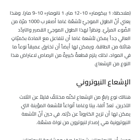
(ملاحظة: 1 بيكومتر= 10-12 متر، 1 نانومتر= 10-9 متر). وهذا
يعني أنّ الطول الموجيّ لأشعّة غاما أصغر ب 1000 مرّة من
الضّوء المرئيّ. ونظراً لهذا الطول الموجيّ القصير والتردّد
العالي جداً يمكن لأشعة غاما أن تتفاعل مع المادة بكميّاتٍ
هائلة من الطاقة. ويمكن لها أيضاً أن تخترق عميقاً نوعاً ما
في المواد، لذلك يلزم قطعةٌ كبيرةٌ من الرصاص لاعتراض هذا
النوع من الإشعاع.
الإشعاع النيوتروني
هنالك نوع رابعٌ من الإشعاع لكنّه مختلفٌ قليلاً عن الثلاث
الآخرين. تعدّ ألفا، بيتا وغاما أنواعاً للأشعة المؤينة التي
يمكن لها أن تزيح الكتروناً عن ذرّته. في حين أنّ الأشعة
النيوترونية هي إصدار لنيوترون من نواة مشعّة.
وحيث أن النيوترونات شحنتها صفر ومشابهة للبروتونات،