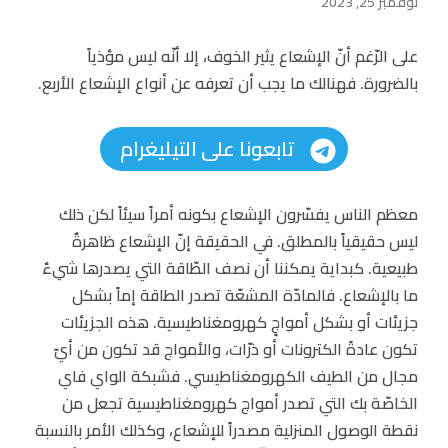
نوفمبر 25, 2023
على الرّغم أنّ الإشعاع يثير الخوف، إلا أنّه ليس مؤذياً
بالضرورة. فهنالك ما يجب أن تعرفه عن أنواع الإشعاع الأربع.
تابعونا على التيليغرام
معظم الناس يفسّرون الإشعاع بكونه أمراً سيئاً لكن ذلك
ليس حقيقياً بالمطلق. في الحقيقة إنّ الإشعاع ظاهرةٌ
طبيعية. كبداية يمكننا أن نصف الطّاقة التي يصدرها شيءٌ
ما بالإشعاع. فالمادّة المشعّة تصدر الطاقة إماً بشكل
جزيئات أو بشكل أمواجٍ كهرومغناطيسية. هذه الجزيئات
تكون عادةً الكترونات أو ذرّات، والأمواج قد تكون من أيّ
مجال من الطيف الكهرومغناطيسي. فشبكة الواي فاي
الخاصّة بك التي تصدر أمواج كهرومغناطيسية تجعل من
نقطة الوصول المنزلية مصدراً للإشعاع، وكذلك الأمر بالنسبة