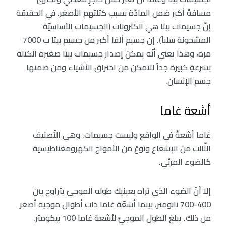
مسافةً أكبر ضمن المادّة بسبب كتلتهم الأصغر. في الحقيقة
إنّ جسيمات بيتا هي الكترونات (الجسيمات الأساسيّة
المشحونة سلباً). إن جسيم ألفا أكبر من جسيم بيتا ب 7000
مرة، وهذا يعني أنّه يمكن إصدار جسيمات بيتا صغيرة الكتلة
بسرعةٍ كبيرة جداً لتتمكن من اختراق الأشياء ومن ضمنها
جسم الإنسان.
أشعة غاما
غاما أشعةٌ في الواقع وليست جسيمات. وهي التّصنيف
الثّالث من الإشعاع ونوعً من الأمواج الكهرومغناطيسية
كالضوء المرئي.
إلا أنّ الضوء الذي تراه بعينيك طوله الموجيّ يتراوح بين
400-700 نانومتر، بينما أشعّة غاما ذات أطوال موجية أصغر
من ذلك. يبلغ الطول الموجيّ لأشعة غاما 100 بيكومتر.