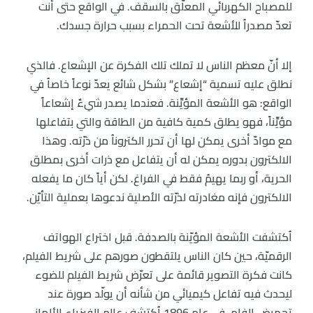
للمصباح الكهربائي المعلّق بالسقف. في الواقع حتى أنت
تعدّ مصدراُ للأشعة تحت الحمراء بسبب حرارة جسدك.
إلا أنّ معظم الناس لا تملك تلك الفكرة عن الإشعاع. فالذي
نطلق عليه تسمية “إشعاع” بشكل شائع يعدّ نوعاً خاصاُ في
الواقع: هو الأشعة المؤيِّنة. فعندما يصدر شيءٌ إشعاعاً
مؤيِّناً، فهو يطلق كمية كافية من الطاقة والتي بتفاعلها
مع موادّ أخرى يمكن لها أن تحرر الكتروناُ من ذرّته. وهذا
الالكترون بدوره يمكن له أن يتفاعل مع ذرات أخرى بمطلق
الحرية، أو ربما يهيمُ فقط في الفراغ. لكن أياً كان ما يفعله
الالكترون فإنه مغادرته لذرّته الأصلية ندعوها بعملية التأيّن.
اُكتشفت الأشعة المؤيّنة بالصدفة. قبل اختراع الهواتف
الرقميّة، حين كان الناس يلتقطون صورهم على شريط الفيلم،
كانت فكرة التصوير قائمة على تعرّض شريط الفيلم للضوء
ليحدث فيه تفاعل كيميائي من شأنه أن يولّد صورة عند
تحميض الفلم. في عام 1896 اُكتشف عالم الفيزياء الألماني