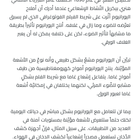
هنري بيكريل النّشاط الإشعاعيّ عندما أدرك أن أملاح
اليورانيوم أثّرت على شريط الفيلم الفوتوغرافي الذي لم يسبق
تعرّضه للضوء وما زال في غلافه. أنتج اليورانيوم تأثيراً بطريقة
ما مشابهاُ لتأثير الضوء، لكن على خلافه يمكن له أن يعبر
الغلاف الورقي.
تبيّن أن اليورانيوم مشعّ بشكل طبيعي وأنه نوعٌ من الأشعة
المؤيّنة. ينتج اليورانيوم أمواج كهرومغناطيسية من طيف
أمواج غاما. يتفاعل إشعاع غاما مع شريط الفلم بشكلٍ
مشابهٍ للضّوء المرئي، لكنهما يختلفان في إمكانيّة أشعة
غاما لعبور الورق.
ربما لن تتعامل مع اليورانيوم بشكل مباشر في حياتك اليومية
لكنك حتماً ستتعرض لأشعة مؤيّنة بمستويات آمنة في
العديد من التطبيقات. على سبيل المثال، فإنّ أجهزة كشف
الدّخان تستعمل مصدراً إشعاعياً لكشف الدخان في الهواء.