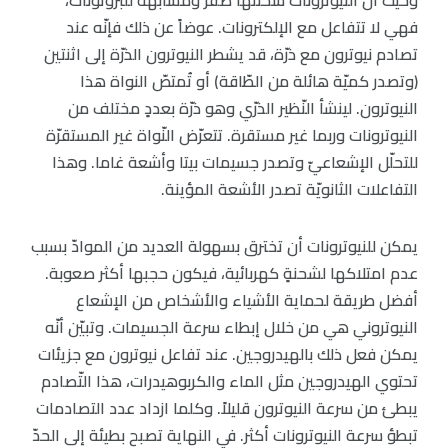
فهي لا تتفاعل مع الإلكترونات. عوضاً عن ذلك فإنّه عند
تصادم نيوترون مع ذرّة، قد يشطر النيوترون الذرّة إلى اثنتين
(وتصدر كميّة هائلة من الطّاقة) أو تُمتصّ النواة هذا
النيوترون. لينشأ النّظير الذرّي وهو ذرّة بعددٍ مختلف من
النيوترونات وربما غير مستقرة. تتعرّض النّواة غير المستقرّة
للتحلّل الإشعاعيّ وتصدر جسيمات بيتا وأشعة غاما. وهذا
التفاعلات الثانويّة تصدر الأشعة المؤينة.
يمكن للنيوترونات أن تخترق بسهولة العديد من الموادّ بسبب
عدم امتلاكها لشحنةٍ كهربائية، فيكون حجبها أكثر صعوبة.
أفضل طريقة لحماية الأشياء والأشخاص من الإشعاع
النيوتروني هي من خلال إبطاء سرعة الجسيمات. وتبيّن أنّه
يمكن فعل ذلك بالهيدروجين. عند تفاعل نيوترون مع جزيئات
تحتوي الهيدروجين مثل الماء والكربوهيدرات، هذا التّصادم
يبطئ من سرعة النيوترون قليلاً. وكلما ازداد عدد التصادمات
تبطؤ سرعة النيوترونات أكثر. في النهاية تصبح بطيئة إلى الحدّ