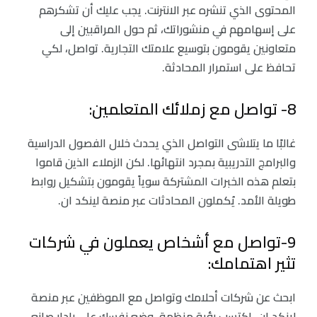
المحتوى الذي تنشره عبر الانترنت. يجب عليك أن تشكرهم
على إسهامهم في منشوراتك، ثم حول المراقبين إلى
متعاونين يقومون بتوسيع علامتك التجارية. تواصل، لكي
تحافظ على استمرار المحادثة.
8- تواصل مع زملائك المتعلمين:
غالبًا ما يتلاشى التواصل الذي يحدث خلال الفصول الدراسية
والبرامج التدريبية بمجرد انتهائها. لكن الزملاء الذين قاموا
بتعلم هذه الخبرات المشتركة سوياً يقومون بتشكيل روابط
طويلة الأمد. يُكملون المحادثات عبر منصة لينكد ان.
9-تواصل مع أشخاص يعملون في شركات
تثير اهتمامك:
ابحث عن شركات أحلامك وتواصل مع الموظفين عبر منصة
لينكد ان. اكتسب رؤية منظمة، وضع نفسك على رادار صانعي