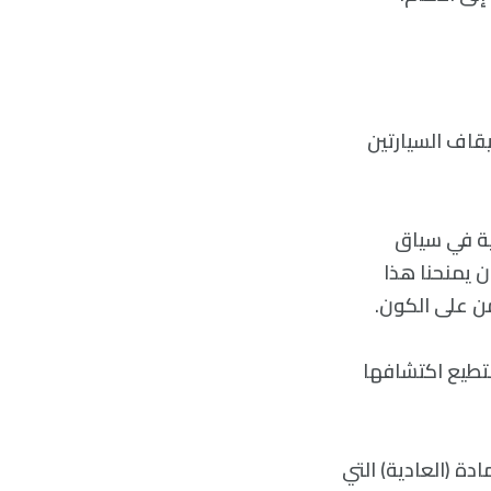
قاف السيارتين
ية في سياق
 يمنحنا هذا
ن على الكون.
ستطيع اكتشافها
دة (العادية) التي