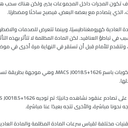
 تكون المجرات داخل المجموعات بخير، ولكن هناك سحب هائ
ت، الذي يتصادم مع بعضه البعض، فيصبح ساخنًا ومضطربًا.
دة العادية كهرومغناطيسيًا، وبينما تتعرض للصدمات والاضطرا
سبب في تباطؤ العناقيد. لكن المادة المظلمة لا تتأثر بهذه التأث
 وتتقدم للأمام قبل أن تستقر في النهاية مرة أخرى في مو
وتُعرف هذه التلسكوبات باسم MACS J0018.5+1626، وهي
ها.
نحونا مباشرة، والأخرى تتجه بعيدًا عنا مباشرة.
قنيات مختلفة لقياس سرعات المادة المظلمة والمادة العادية