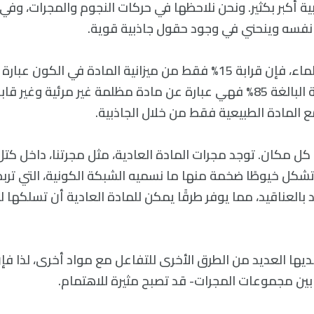
ية أكبر بكثير. ونحن نلاحظها في حركات النجوم والمجرات، وفي 
 نفسه وينحني في وجود حقول جاذبية قوية.
وفقًا لحسابات العلماء، فإن قرابة 15% فقط من ميزانية المادة في ا
أما النسبة المتبقية البالغة 85% فهي عبارة عن مادة مظلمة غير مرئية و
ع المادة الطبيعية فقط من خلال الجاذبية.
 مكان. توجد مجرات المادة العادية، مثل مجرتنا، داخل كت
تشكل خيوطًا ضخمة منها ما نسميه الشبكة الكونية، التي ترب
د بالعناقيد، مما يوفر طرقًا يمكن للمادة العادية أن تسلكها ل
لديها العديد من الطرق الأخرى للتفاعل مع مواد أخرى، لذا فإ
ين مجموعات المجرات- قد تصبح مثيرة للاهتمام.