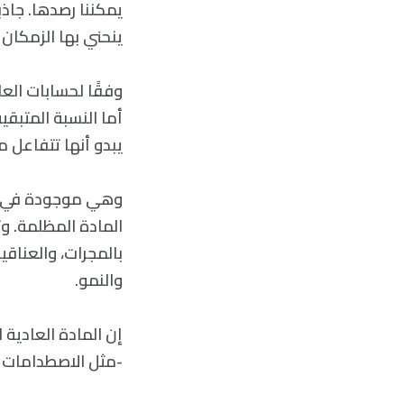
يمكننا رصدها. جاذب
ينحني بها الزمكان
يبدو أنها تتفاعل م
وهي موجودة في كل
المادة المظلمة. و
بالمجرات، والعناقي
والنمو.
إن المادة العادية 
-مثل الاصطدامات ب