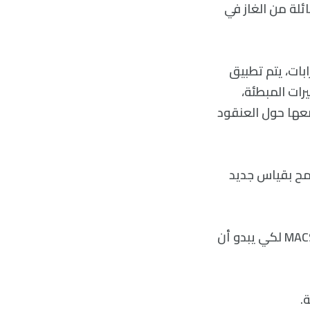
لة من الغاز في
بات، يتم تطبيق
يرات المبطئة،
ضعها حول العنقود
 موجهة بطريقة تسمح بقياس جديد
أُجري قياس سابق على تصادم عنقود نشاهده جانبيًا؛ تم توجيه MACS J0018.5+1626 لكي يبدو أن
.