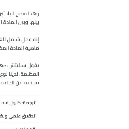
وهذا سمح للباحثين 
بينها وبين المادة
إنه عمل شامل للغا
ماهية المادة المظ
يقول سيليتش: «هذه
المظلمة. لدينا نو
مختلف عن المادة ا
ترجمة:
كارول قبه
تدقيق علمي ولغ
المصادر:
1