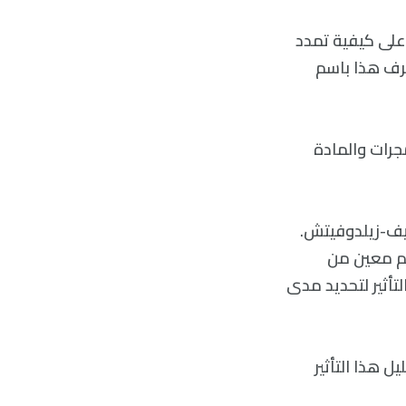
 على كيفية تمدد
ُعرف هذا باسم
جرات والمادة
يف-زيلدوفيتش.
جم معين من
تأثير لتحديد مدى
ل هذا التأثير