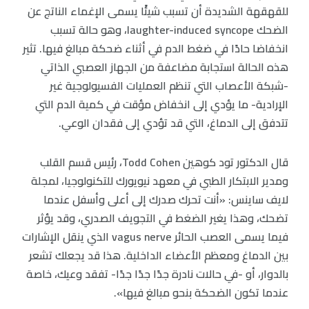
للقهقهة الشديدة أن تسبب شيئًا يسمى الإغماء الناتج عن
الضحك laughter-induced syncope، وهو حالة تسبب
انخفاضا حادًا في ضغط الدم في أثناء ضحكة مبالغ فيها. تثير
هذه الحالة استجابة مضاعفة من الجهاز العصبي الذاتي
-شبكة الأعصاب التي تنظم العمليات الفسيولوجية غير
الإرادية- ما يؤدي إلى انخفاض مؤقت في كمية الدم التي
تتدفق إلى الدماغ، التي قد تؤدي إلى فقدان الوعي.
قال الدكتور تود كوهين Todd Cohen، رئيس قسم القلب
ومدير الابتكار الطبي في معهد نيويورك للتكنولوجيا، لمجلة
لايف ساينس: «أنت تحرك صدرك إلى أعلى وأسفل عندما
تضحك، وهذا يغير الضغط في التجويف الصدري، وقد يؤثر
فيما يسمى العصب الحائر vagus nerve الذي ينقل الإشارات
بين الدماغ ومعظم الأعضاء الداخلية. هذا قد يجعلك تشعر
بالدوار، أو -في حالات نادرة جدًا جدًا جدًا- تفقد وعيك، خاصة
عندما تكون الضحكة بنحو مبالغ فيها».