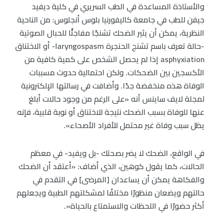
والأستاذة المساعدة في الطب السريري في كلية ديفيد
جيفن للطب في جامعة كاليفورنيا بلوس أنجلوس: من الناحية
النظرية، يمكن أن يثير الضحك تشنجًا مفاجئًا للحبال الصوتية
-حالة تعرف باسم تشنج الحنجرة laryngospasm- أو الاختناق
asphyxiation إذا لم يحصل الشخص على كمية كافية من
الأكسجين بين الضحكات. ولكن احتمالية حدوث مسببات
الوفاة هذه منخفضة جدًا. وأضافت في رسالتها الإلكترونية
لمجلة لايف ساينس أنه «على الرغم من وجود حالات أبلغ
عنها للوفاة بسبب الضحك نتيجة للاختناق أو نوبة قلبية، فإنه
يظل سبب وفاة غير محتمل للأفراد الأصحاء».
في الواقع، الضحك لا يضر بصحتك -بل ويفيد- في معظم
الحالات، كما يقول كوهين، الذي أضاف: «أعتقد أن الضحك
والفكاهة يمكن أن يساعدان [المرضى] في التقدم في
حالتهم ويضعان منظورًا مختلفًا لمشكلتهم الطبية ويجعلهم
أكثر حضورًا في اللحظات والاستمتاع بالحياة».