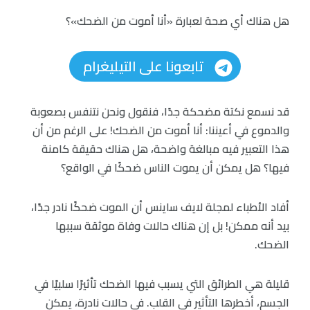
هل هناك أي صحة لعبارة «أنا أموت من الضحك»؟
تابعونا على التيليغرام
قد نسمع نكتة مضحكة جدًا، فنقول ونحن نتنفس بصعوبة
والدموع في أعيننا: أنا أموت من الضحك! على الرغم من أن
هذا التعبير فيه مبالغة واضحة، هل هناك حقيقة كامنة
فيها؟ هل يمكن أن يموت الناس ضحكًا في الواقع؟
أفاد الأطباء لمجلة لايف ساينس أن الموت ضحكًا نادر جدًا،
بيد أنه ممكن! بل إن هناك حالات وفاة موثقة سببها
الضحك.
قليلة هي الطرائق التي يسبب فيها الضحك تأثيرًا سلبيًا في
الجسم، أخطرها التأثير في القلب. في حالات نادرة، يمكن