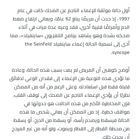
أول حالة موثقة للإغماء الناجم عن الضحك كانت في عام
1997، إذ حدث أن مريضًا يبلغ 62 عامًا، ويعاني ارتفاع ضغط
الدم وأمراضًا قلبية أخرى، فقد وعيه عدة مرات في أثناء
ضحكه بشدة وهو يشاهد برنامج التلفزيون «ساينفيلد»، مما
أدى إلى تسمية الحالة إغماء ساينفيلد the Seinfeld
syncope.
أوضح كوهين أن المريض لم يمت بسبب هذه الحالة، وعادة
ما تؤدي هذه النوعية من الإغماء إلى فقدان الوعي لدقائق
قليلة فقط قبل استعادته. وعلى الرغم من أنه من الممكن
نظريًا أن يؤدي الإغماء الناجم عن الضحك إلى توقف القلب،
فإن المخاطرة الأكبر من هذه الحالات هو حدوثها في
مواقف خطرة. إذ من الممكن أن يعاني شخص ما هذه
الحالة فيسقط ويصدم رأسه، أو يسقط من الدرج، أو يسقط
من محطة القطار إلى القطار ويموت، ولو أنه من غير المرجح
أن يحدث ذلك.