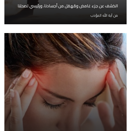
الكشف عن جزء غامض ومُهمَل من أجسادنا، ورئيسي لصحتنا
من
آية الله المؤدب