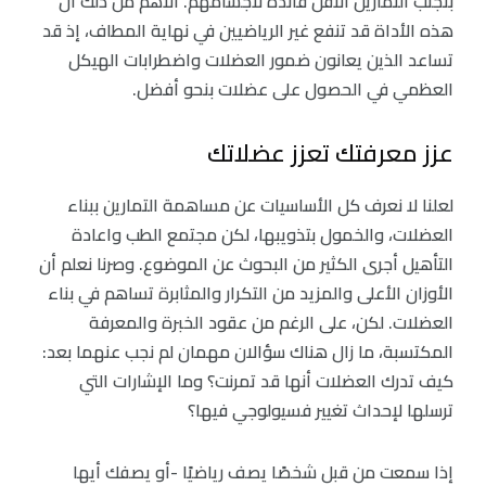
بتجنب التمارين الأقل فائدة لأجسامهم. الأهم من ذلك أن
هذه الأداة قد تنفع غير الرياضيين في نهاية المطاف، إذ قد
تساعد الذين يعانون ضمور العضلات واضطرابات الهيكل
العظمي في الحصول على عضلات بنحو أفضل.
عزز معرفتك تعزز عضلاتك
لعلنا لا نعرف كل الأساسيات عن مساهمة التمارين ببناء
العضلات، والخمول بتذويبها، لكن مجتمع الطب واعادة
التأهيل أجرى الكثير من البحوث عن الموضوع. وصرنا نعلم أن
الأوزان الأعلى والمزيد من التكرار والمثابرة تساهم في بناء
العضلات. لكن، على الرغم من عقود الخبرة والمعرفة
المكتسبة، ما زال هناك سؤالان مهمان لم نجب عنهما بعد:
كيف تدرك العضلات أنها قد تمرنت؟ وما الإشارات التي
ترسلها لإحداث تغيير فسيولوجي فيها؟
إذا سمعت من قبل شخصًا يصف رياضيًا -أو يصفك أيها