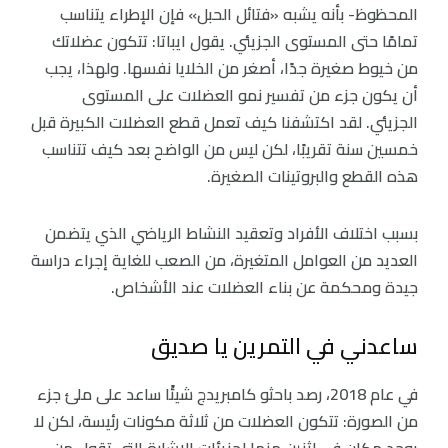
المحظوظ- بأنه يشبه «فتائل الحبل» فإن الإطراء يتناسب
تمامًا حتى المستوى الجزيئي. يقول ايباتا: تتكون عضلاتك
من خيوط صغيرة جدًا، أصغر من الخلايا نفسها. ولهذا، يجب
أن يكون جزء من تفسير نمو العضلات على المستوى
الجزيئي. لقد اكتشفنا كيف تعمل قطع العضلات الكبيرة قبل
خمسين سنة تقريبًا، لكن ليس من الواضح بعد كيف تتناسب
هذه القطع والبروتينات الصغيرة.
بسبب اختلاف الأفراد وتعقيد النشاط الرياضي الذي يتضمن
العديد من العوامل المتغيرة، من الصعب للغاية إجراء دراسة
جيدة ومحكمة عن بناء العضلات عند الأشخاص.
ساعدني في التمرين يا صديق
في عام 2018، رصد باحثو كامبريدج شيئًا ساعد على ملئ جزء
من الصورة: تتكون العضلات من ثلاثة مكونات رئيسة، لكن لا
يوجد مكان في اثنين منها لجزيئات الإشارة التي تقول من