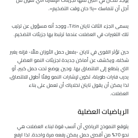
أجل أن تتماسك «يا! حان وقت التضخيم».
يسمى الجزء الثالث تايتن Titin، ووجد أنه مسؤول عن ترتيب
تلك التغيرات في العضلات عندما ترتبط بها جزيئات التضخيم.
حين تؤثر القوى في تايتن -بفعل حمل الأوزان مثلًا- فإنه يغير
شكله، ويكشف عن أماكن جديدة لجزيئات النمو العضلي
التي يتطلع إلى الالتصاق بها. وحين يوضع تحت حمل كبير، أو
يدرب فترات طويلة، تكون لإشارات النمو وقتًا أطول للالتصاق،
لذا يمكن أن يقول تايتن لخلاياك أن تعمل على بناء
العضلات.
الرياضيات العضلية
يتوقع النموذج الرياضي أن أنسب قوة لبناء العضلات هي
نحو 70% من أقصى حمل يمكن رفعه مرة واحدة. لذا ارفع