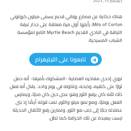
ديسمبر 15, 2023
هناك حكاية عن مصارع يوناني قديم يسمى ميلون كروتوني
Milo of Corton، رأيتها أول مرة معلقة على جدار غرفة
اللياقة في النادي القديم Myrtle Beach التابع لمؤسسة
الشباب المسيحية.
تابعونا على التيليغرام
تروي إحدى مفاخره العضلية -المشكوك بأمرها- أنه حمل
ثورًا على كتفيه، وذبحه، وتناوله في يوم واحد. يقال أنه فعل
ذلك لأنه كان يرفع الثور وهو عجل حين كان صبيًا، ويمارس
الفعل يوميًا، ومع نمو ميلو والثور، نمت قوته أيضًا إذ بنى
عضلاته جنبًا إلى جنب مع الثور. وتمارين رفع الأثقال الحديثة
ليست ببعيدة عن تلك الخرافة كما تظن.