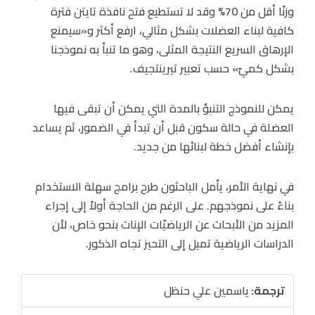
وزنًا أقل من 70% وقد لا تستطيع فتح نافذة تايتن فترة
كافية لبناء العضلات بشكل مثالي، ارفع أكثر و«سيمنع
الإرهاق السريع النتيجة المثلى، وهو ما تنبأ به نموذجنا
بشكل كميّ» حسب تعبير تيرينتجيف.
يمكن للنموذج التنبؤ بالمدة التي يمكن أن تبقى فيها
العضلة في حالة سكون قبل أن تبدأ في الضمور، ثم يساعد
بإنشاء أفضل خطة لبنائها من جديد.
في نهاية الأمر، يأمل الباحثون طرح برامج سهلة الاستخدام
بناءً على نموذجهم. على الرغم من الحاجة أولاً إلى إجراء
المزيد من الأبحاث عن الرياضيّات الإناث بنحو خاص، لأن
الدراسات الرياضية تميل إلى التحيز تجاه الذكور.
ترجمة:
ياسمين علي حنظل