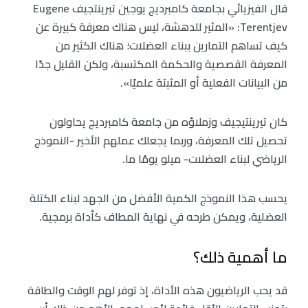
قال الفيزيائي بجامعة كامبرديج يوجين تيرينتجيف Eugene
Terentjev: «المثير للدهشة، ليس هناك معرفة كبيرة عن
كيف تساهم التمارين ببناء العضلات؛ هناك الكثير من
المعرفة القصصية والحكمة المكتسبة، ولكن القليل جدًا
من البيانات الفعلية أو المثبتة علميًا».
كان تيرينتيجيف وزملاؤه من جامعة كامبرديج يحاولون
تحصيل تلك المعرفة، وربما يجعلك عملهم الأخير -النموذج
الرياضي لبناء العضلات- ميلو يومًا ما.
يحسب هذا النموذج الكمية الأفضل من الجهد لبناء الكتلة
العضلية، ويمكن طرحه في نهاية المطاف كأداة برمجية.
ما أهمية ذلك؟
قد يحب الرياضيون هذه الأداة، إذ توفر لهم الوقت والطاقة