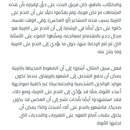
والاكتئاب، بالطبع، كان فريق البحث على حقّ لإقراره بأن هذه
الارتباطات لم تكن قوية، ولم يقدّموا دليلًا على أن الندم على
التربية يسبب هذه المشاعر (أو العكس)، وفي الوقت نفسه،
كانوا على حق أيضًا في الإشارة إلى أن الندم على التربية هو
مجال جدير بالاهتمام لمعالجته، وسلّطوا الضوء على الأسئلة
التي لم تتم الإجابة عنها، حول ما يؤدي إلى الندم على التربية
وما ينتج عنه.
فعلى سبيل المثال، أشاروا إلى أن الضغوط المحيطة بالتربية
يمكن أن تدفع الشخص إلى الشعور بالإرهاق عندما تكون
موارد الوالدين (الشخصية والاجتماعية) غير كافية لمواجهة
أعباء الأبوة، ممّا قد يؤدّي إلى الندم على التربية، ومع ذلك،
فقد استشهدوا أيضًا بأبحاث تشير إلى أن العكس قد يكون
صحيحًا، فالشعور بالندم على أنك أصبحتَ والدًا يمكن أن
يخلق عقبات أمام التعود على التغييرات والتحديات التي
تجلبها الأبوة.