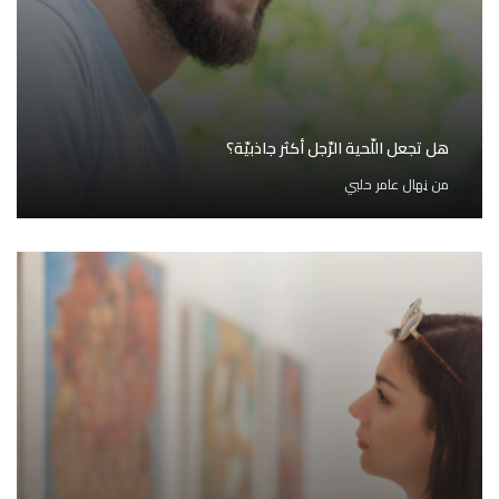
هل تجعل اللّحية الرّجل أكثر جاذبيّة؟
من
نِهال عامر حلبي