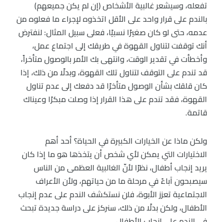
تفعله، وسيشعر غالبية الأشخاص (إن لم يكن جميعهم)
بالندم على قرار واحد على الأقل اتخذوه لإجراء ما فعلوه من
عدمه، حتى لو كان صغيرًا نسبيًا، فعلى سبيل المثال: لنفترض
أنك توقفت لتناول القهوة في طريقك إلى اجتماع عمل،
وأخطأت في تقدير الوقت، وانتهى بك الأمر بالوصول متأخراً،
قد تندم على التوقف لتناول تلك القهوة، وبدلًا من ذلك، إذا
كان قلقك بشأن الوصول متأخرًا قد دفعك إلى عدم تناول
القهوة، فقد تندم على هذا القرار إذا وصلت مبكرًا وعيناك
قاتمة.
ولكن ماذا عن الخيارات الكبيرة في الحياة؟ أحد أهم
الاختيارات التي يمكن لأي شخص أن يتخذها هو ما إذا كان
يريد إنجاب أطفال، نظرًا لأنّ الغالبية العظمى من الناس
سيصبحون آباءً في مرحلة ما من حياتهم، ولأن الأعراف
الاجتماعية تعزز الأبوة، فلن نستكشف الندم على عدم إنجاب
الأطفال، ولكن بدلًا من ذلك، سنركز على دراسة جديدة تبحث
في الندم على إنجاب الأطفال.