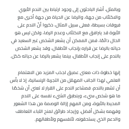
وبالمثل، أشار الباحثون إلى وجود ارتباط بين الندم الأبوي
والاكتئاب من جهة، والرضا عن الحياة من جهة أخرى مع
فروقات بسيطة، فعلى سبيل المثال، ذكروا أنّ الندم على
الأبوة قد يترافق مع الاكتئاب وعدم الرضا، ولكن ليس هو
الحال دائمًا، فمن الممكن أن يشعر الشخص غير السعيد في
حياته بالرضا عن قراره بإنجاب الأطفال، وقد يشعر الشخص
بالندم على إنجاب الأطفال، بينما يشعر بالرضا عن حياته ككل.
إنها خطوة ذات معنى عميق لجذب المزيد من الاهتمام
العلمي لهذا الجانب المهمَل من التجربة الإنسانية، إذ لا بأس
أن تشعر بالندم، فمشاعر الندم على القرار لا تعني أن شخصًا
ما هو شخص سيء، وينطبق الشيء نفسه على الندم
المحيط بالأبوة، ومن المهم إزالة الوصمة من هذا الشعور
وفهمه بشكل أفضل، وإيجاد طرائق لمنح الآباء التعاطف
والدعم الذي يستحقونه، لأنفسهم ولأطفالهم.