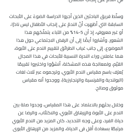
وسلّط فريق الباحثين الذين أجروا الدراسة الضوءَ على الأبحاث
السابقة التي أظهرت أنّ الندمَ على إنجاب الأطفال ليس نادرًا،
أو غير معروفٍ، إذ أن 5-14% من الآباء يتملّكهم هذا
الشعور. وأشاروا أيضًا إلى أن الرفض الاجتماعي حول هذا
الموضوع، إلى جانب غياب الطرائق لتقييم الندم على الأبوة،
هما عاملان وراء الندرة النسبية للأبحاث في هذا المجال
القيّم، ولمعالجة هذه المشكلة، أنشؤوا واختبروا تقييمًا
يُعرَف باسم مقياس الندم الأبوي، وترجموه عبر ثلاث لغات
(البولندية والفرنسية والإنجليزية)، ووجدوا أنه مقياس
موثوق وصالح.
وخلال بحثهم بالاعتماد على هذا المقياس، وجدوا صلة بين
الندم على الأبوة والإرهاق الأبوي، والاكتئاب، والرضا عن
حياة الفرد، وعلى وجه التحديد، كان المزيد من الندم الأبوي
مرتبطًا بسعادة أقل في الحياة، والمزيد من الإرهاق الأبوي