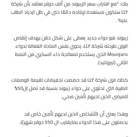
بنك: “مع اقتراب سعر الزيبوند من ألف دولار نعتقد بأن شركة
LLY ستكون مستعدة لإنتاجه دائمًا حتى في ظل ازدياد الطلب
عليه”.
زيبوند هو دواء جديد يعطى على شكل حقن بهدف إنقاص
الوزن طرحته شركة LLY، يحوي نفس المادة الفعالة لدواء
Mounjaro الذي يستخدم لمعالجة داء السكري من النمط
الثاني (تيرزباتيد).
كذلك فإن شركة LLY قد خصصت تخفيضات لقيمة الوصفات
الطبية التي تحتوي على دواء زيبوند بنسبة قد تصل لل50%
للمرضى الذين لديهم تأمين صحي.
وهذا يعني أن الأشخاص الذين لديهم تأمين خاص قد
يحصلون على هذا الدواء بمايقارب ال 550 دولار شهريًا.