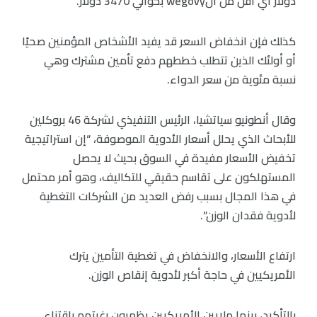
دولار أي أقل من الwegovy بحوالي 3470 دولار.
كذلك فإن انخفاض السعر قد يفيد الأشخاص المؤمنين صحيًا
أو أولئك الذين تتطلب خططهم دفع تأمين مشترك وهي
نسبة مئوية من سعر الدواء.
وقال أنطونيو سياتشيا، الرئيس التنفيذي لشركة 46 بروكلين
للأبحاث الذي يحلل أسعار الأدوية الموصوفة، “إن استراتيجية
تخفيض الأسعار مفيدة في السوق بحيث لا يحصل
المستهلكون على تقاسم حقيقي للتكاليف، وهو أمر محتمل
في هذا المجال بسبب رفض العديد من الشركات التغطية
لأدوية فقدان الوزن”.
ارتفاع الأسعار، والانخفاض في تغطية التأمين يترك
الأمريكيين في حاجة أكبر لأدوية إنقاص الوزن.
بالتأكيد، بينما ملايين الأمريكيين يظهرون رغبتهم باقتناء