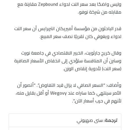
وليس واضحًا بعد سعر النت لدواء Zepbound مقارنة مع
مقابله من شركة نوفو.
قدر الباحثون من مؤسسة أميريكان انتربرايس أن سعر النت
لدواء ويغوفي كان تقريبًا نصف سعر المبيع.
وقال كريج جارثويت، الخبير الاقتصادي في جامعة نورث
وسترن أن المنافسة ستؤدي إلى انخفاض الأسعار الصافية
(سعر النت) لأدوية إنقاص الوزن.
وأضاف: “السعر الصافي لا يزال قيد التفاوض”. “أتصور أن
الأمر سينتهي كما ستراه عند Wegovy أو أقل بقليل منه،
لأنهم في حرب أسعار الآن.”.
ترجمة:
سنى صهيوني