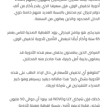
أدوية تخفيض الوزن، فإن سعرها الذي يقدر بأكثر من ألف
دولار لايزال غير محتمل بالنسبة للعديد منهم خاصة ذوي
الدخل المحدود والذين يعانون من السمنة.
ميديكير، هو برنامج فيدرالي يزود التغطية الصحية للناس بعمر
65 سنة وأكثر أيضًا لايغطي التأمين لأدوية تخفيض الوزن.
المرضى الذين يطمحون بخفض سعر هذه الأدوية قد
يصابون بخيبة أمل كبيرة، هذا ماحذر منه المحللين.
“لانتوقع أي تخفيض للأسعار في حال ازداد الطلب على هذه
الأدوية بشكلٍ كبير” هذا ماقاله ديفيد ريسينغر وهو كبير
المدراء التنفيذيين في شركة ليرينك.
كذلك فإن شركتي LLY وNOVO قد بينوا أن حوالي 50 مليون
شخص فقط لديهم تأمين بنسبة تغطية معينة لأدوية