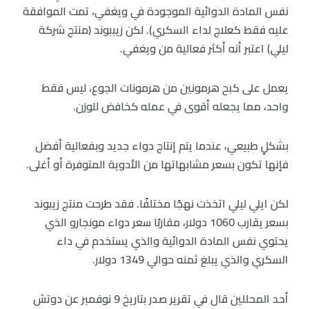
نفس المادة الدوائية الموجودة في ويغفي، تمت الموافقة
عليه فقط كعلاج لداء السكري). لكن زيببوند (منتج شركة
ليلي) اعتبر أنه أكثر فعالية من ويغفي.
يعمل على كبح هرمونين من هرمونات الجوع، ليس فقط
واحد، مما يجعله أقوى في عمله كخافض للوزن.
بشكلٍ طبيعي، عندما يتم إنتاج دواء جديد وبفعالية أفضل
فإنها تكون بسعر مشابهاتها من الأدوية المتوفرة أو أغلى.
لكن ايلي ليلي اتخذت نهجًا مختلفًا. فقد طرحت منتج زيبوند
بسعر يقارب 1060 دولار، مقاربًا سعر دواء مونجارو الذي
يحتوي نفس المادة الدوائية والذي يستخدم في داء
السكري والذي يبلغ ثمنه حوالي 1349 دولار.
أحد المحللين قال في تقرير صدر بتاريخ 9 نوفمبر عن دوتش