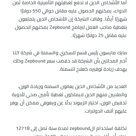
أما الأشخاص الذين لا تدفع تغطيتهم التأمينية الخاصة ثمن
الدواء، يمكنهم الحصول عليه مقابل حوالي 550 دولارًا
شهريًا أيضًا. وقالت الشركة إن الأشخاص الذين يتمتعون
بتغطية صاحب العمل لبرنامج Zepbound يمكنهم الحصول
عليه مقابل 25 دولارًا شهريًا.
مايك مايسون رئيس قسم للسكري والسمنة في شركة LLY
أخبر المحللين بأن الشركة قد خفضت سعر Zepbound وذلك
بهدف زيادة توفيره كعلاج للسمنة.
العديد من الأشخاص الذين يعانون السمنة وزيادة الوزن،
والملايين منهم الذين لايملكون تغطية تأمين صحي لأدوية
تخفيض الوزن، اختيار الزيبوند بدلًا عن ويغوفي ممكن أن يوفر
عليهم آلاف الدولارات.
تكلفة استخدام الzepbound لمدة سنة تصل إلى 12718