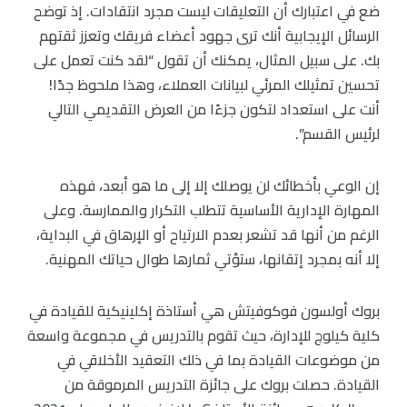
ضع في اعتبارك أن التعليقات ليست مجرد انتقادات. إذ توضح
الرسائل الإيجابية أنك ترى جهود أعضاء فريقك وتعزز ثقتهم
بك. على سبيل المثال، يمكنك أن تقول “لقد كنت تعمل على
تحسين تمثيلك المرئي لبيانات العملاء، وهذا ملحوظ جدًا!
أنت على استعداد لتكون جزءًا من العرض التقديمي التالي
لرئيس القسم”.
إن الوعي بأخطائك لن يوصلك إلا إلى ما هو أبعد، فهذه
المهارة الإدارية الأساسية تتطلب التكرار والممارسة. وعلى
الرغم من أنها قد تشعر بعدم الارتياح أو الإرهاق في البداية،
إلا أنه بمجرد إتقانها، ستؤتي ثمارها طوال حياتك المهنية.
بروك أولسون فوكوفيتش هي أستاذة إكلينيكية للقيادة في
كلية كيلوج للإدارة، حيث تقوم بالتدريس في مجموعة واسعة
من موضوعات القيادة بما في ذلك التعقيد الأخلاقي في
القيادة. حصلت بروك على جائزة التدريس المرموقة من