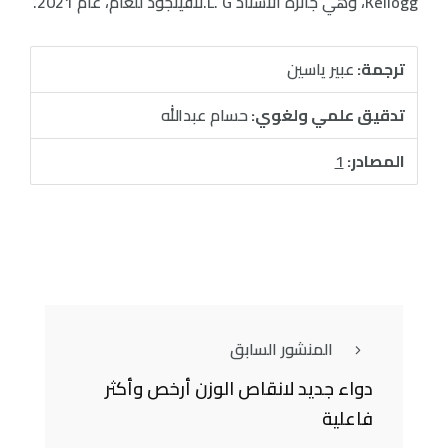
Kellogg، وهي جائزة الأستاذ L. G.لافينجود للعام، عام 2021.
ترجمة:
عبير ياسين
تدقيق علمي ولغوي:
حسام عبدالله
المصادر:
1
المنشور السابق
دواء جديد لانقاص الوزن أرخص وأكثر
فاعلية