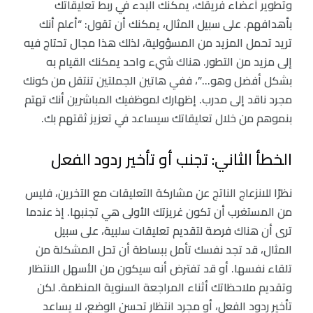
وتطوير أعضاء فريقك، يمكنك البدء في ربط تعليقاتك
بأهدافهم. على سبيل المثال، يمكنك أن تقول: “أعلم أنك
تريد تحمل المزيد من المسؤولية، لذلك هذا مجال تحتاج فيه
إلى مزيد من التطور. هناك شيء واحد يمكنك القيام به
بشكل أفضل وهو…”، ففي هاتين الجملتين تنتقل من كونك
مجرد ناقد إلى مدرب. إظهارك لموظفيك المباشرين أنك تهتم
بنموهم من خلال تعليقاتك سيساعد في تعزيز ثقتهم بك.
الخطأ الثاني: تجنب أو تأخير ردود الفعل
نظرًا للانزعاج الناتج عن مشاركة التعليقات مع الآخرين، فليس
من المستغرب أن تكون غريزتك الأولى هي تجنبها. إذ عندما
ترى أن هناك فرصة لتقديم تعليقات سلبية، على سبيل
المثال، قد تجد نفسك تأمل ببساطة أن تحل المشكلة من
تلقاء نفسها. أو قد تفترض أنه سيكون من الأسهل الانتظار
وتقديم ملاحظاتك أثناء المراجعة السنوية المنظمة. لكن
تأخير ردود الفعل، أو مجرد انتظار تحسن الوضع، لا يساعد