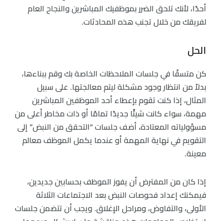
أحدًا، لأنك تلحق الضرر بموظفيك المباشرين والنجاح العام
لفريقك من خلال تجنب هذه المحادثات.
الحل
كن متسقًا في جلسات الملاحظات الخاصة بك وقم ببناءها،
بدلاً من انتظار وجود مشكلة ليتم معالجتها. على سبيل
المثال، إذا كنت تقوم بإعطاء أحد الموظفين المباشرين
مهمة، سواء كانت شيئًا جديدًا تمامًا أو ذات مخاطر أعلى من
مسؤولياته المعتادة، أضف جلسات “التحقق من النبض” إلى
التقويم في نهاية المهمة أو عندما يكمل الموظف معالم
معينة.
إذا كان من المفترض أن يفوز الموظف بحسابين جديدين،
فيمكنك إعداد فحوصات النبض بعد الاجتماعات الثلاثة
الأولى، والتفاوض، ومراحل الإغلاق. ويجب أن تتضمن جلسات