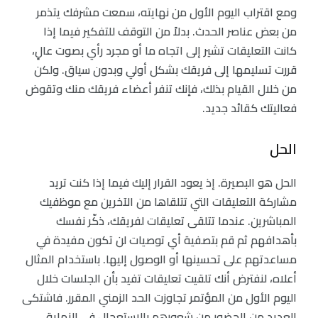
ومع اقتراب اليوم الأول من نهايته، سمعت مشرفك يتذمر
من بعض عناصر الحدث. بدلاً من التوقف للتفكير فيما إذا
كانت التعليقات تشير إلى اتجاه ما أو مجرد رأي بصوت عالٍ،
قررت تسليمها إلى فريقك بشكل أولي وبدون سياق. ولكن
من خلال القيام بذلك، فإنك تنفر أعضاء فريقك منك وتقوض
فعاليتك كقائد جديد.
الحل
الحل هو البصيرة. إذ يعود القرار إليك فيما إذا كنت تريد
مشاركة التعليقات التي تتلقاها من الآخرين مع موظفيك
المباشرين. عندما تتلقى تعليقات لفريقك، ذكّر نفسك
بأهدافهم ثم قم بتصفية أي توصيات لن تكون مفيدة في
مساعدتهم على تحسينها أو الوصول إليها. باستخدام المثال
أعلاه، لنفترض أنك تلقيت تعليقات تفيد بأن الجلسات خلال
اليوم الأول من المؤتمر تجاوزت الحد الزمني المقرر. فاشتكى
العديد من الحضور من شعورهم بالاستعجال في النهاية