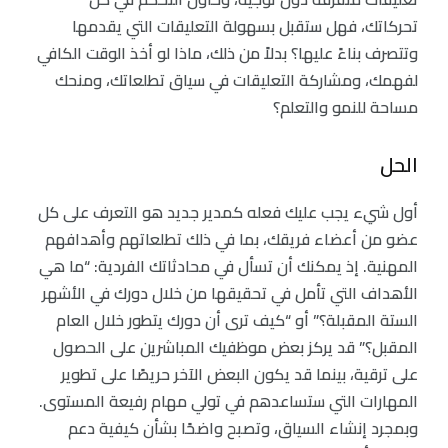
تحركاتك، فهل ستقبل بسهولة التعليقات التي يقدمها
وتتصرف بناءً عليها؟ بدلاً من ذلك، ماذا لو أخذ الوقت الكافي
لفهمك، ومشاركة التعليقات في سياق تطلعاتك، ومنحك
مساحة للنمو والتعلم؟
الحل
أول شيء يجب عليك فعله كمدير جديد هو التعرف على كل
عضو من أعضاء فريقك، بما في ذلك تطلعاتهم وأهدافهم
المهنية. إذ يمكنك أن تسأل في محادثاتك الفردية: “ما هي
الأهداف التي تأمل في تحقيقها من خلال دورك في الأشهر
الستة المقبلة؟” أو “كيف ترى أن دورك يتطور خلال العام
المقبل؟” قد يركز بعض موظفيك المباشرين على الحصول
على ترقية، بينما قد يكون البعض الآخر حريصًا على تطوير
المهارات التي ستساعدهم في تولي مهام رفيعة المستوى.
وبمجرد إنشاء السياق، وتصبح واضحًا بشأن كيفية دعم