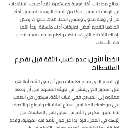
لصالح محادثات أكثر فورية ومستمرة. لقد أصبحت الانتقادات
في الوقت الحقيقي جزءًا من الحياة اليومية للمديرين أكثر
من أي وقت مضى. ولحسن الحظ، هناك خطوات يمكن
اتخاذها لتقديم أفضل تعليقات أداء متسقة. يبدأ الأمر
بإدراك الأخطاء التي قد ترتكب وتعلم ما يجب فعله لتجنب
تلك الأخطاء.
الخطأ الأول: عدم كسب الثقة قبل تقديم
الملاحظات
إن المدير الذي يقدم تعليقات دون أن يبني الثقة أولاً هو
مثل المخرج الذي يفشل في تهيئة المشهد قبل أن يصعد
ممثلوه إلى المسرح. ففي غياب الثقة، سيكون من الصعب
على موظفيك المباشرين سماع تعليقاتك وقبولها والتصرف
بناءً عليها. فكر في الأمر في سياق تلقي التعليقات من
رئيسك في العمل: فإذا بدا غير مبالٍ بأهدافك المهنية، وقدم
تعليقات متفرقة دون توجيه، وحاول التحكم في كل