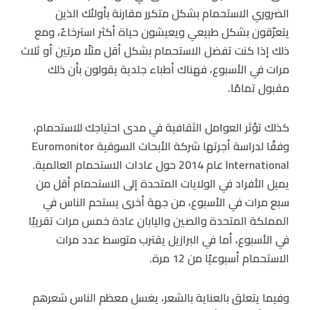
الضروري الاستحمام بشكل متكرر مقارنة بأولئك الذين
يتعرّقون بشكل طبيعي ويعيشون حياة أكثر استرخاءً، ومع
ذلك إذا كنت تفضل الاستحمام بشكل أقل مثلًا مرتين أو ثلاث
مرات في الأسبوع، فهناك أطباء جلدية يقولون بأن ذلك
مقبول تمامًا.
كذلك تؤثر العوامل الثقافية في مدى احتياجك للاستحمام،
وفقًا لدراسة أجرتها شركة الأبحاث السوقية Euromonitor
International عام 2014 حول عادات الاستحمام العالمية.
يميل الأفراد في الولايات المتحدة إلى الاستحمام أقل من
سبع مرات في الأسبوع، من جهة أخرى يستحم الناس في
المملكة المتحدة والصين واليابان عادة خمس مرات تقريبًا
في الأسبوع، أما في البرازيل يقترب متوسط عدد مرات
الاستحمام أسبوعيًا من 12 مرة.
وفيما يتعلق بالعناية بالشعر، يغسل معظم الناس شعرهم