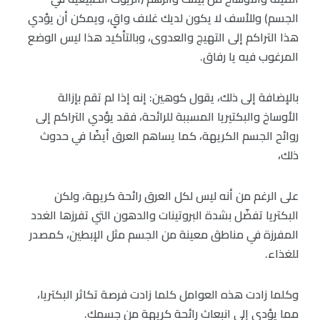
الجسم) وللأسف لا يكون لديك غلاف واقٍ، ويمكن أن يؤدي
هذا التراكم إلى التهيج والعدوى، وبالتأكيد هذا ليس الوضع
المرغوب فيه يا رفاق.
بالإضافة إلى ذلك، يقول كوهين: إنه إذا لم تقم بإزالة
الأوساخ والبكتيريا المسببة للرائحة، فقد يؤدي التراكم إلى
روائح الجسم الكريهة، كما يساهم العرق أيضًا في حدوث
ذلك،
على الرغم من أنه ليس لكل العرق رائحة كريهة، ولكن
البكتريا تفضّل بشدة البروتينات والدهون التي تفرزها الغدد
المفرزة في مناطق معينة من الجسم مثل الإبطين، كمصدر
للغذاء.
وكلما زادت هذه العوامل كلما زادت فرصة تكاثر البكتريا،
مما يؤدي إلى انبعاث رائحة كريهة من جسمك.