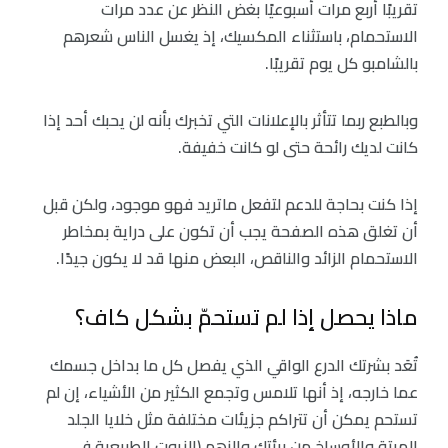
تقريبًا أربع مرات أسبوعيًا بغض النظر عن عدد مرات
الاستحمام، باستثناء المكسيك، إذ يغسل الناس شعرهم
بالشامبو كل يوم تقريبًا.
وبالطبع ربما تتأثر بالإعلانات التي تخبرك بأنه لن يحبك أحد إذا
كانت لديك رائحة حتى لو كانت خفيفة.
إذا كنت بحاجة للدعم لتفعل ماتريد فهو موجود، ولكن قبل
أن تغلق هذه الصفحة يجب أن تكون على دراية بمخاطر
الاستحمام الزائد والناقص، البعض منها قد لا يكون جيدًا.
ماذا يحصل إذا لم تستحمّ بشكل كاف؟
تُعَد بشرتك الدرع الواقي الذي يفصل كل ما بداخل جسمك
عما خارجه، إذ أنها تلامس وتجمع الكثير من الأشياء، إن لم
تستحم يمكن أن تتراكم جزيئات مختلفة مثل خلايا الجلد
الميتة والأوساخ من بيئتك والزهم (الزيوت الطبيعية في