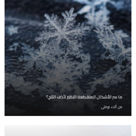
ما سر الأشكال المنقطعة النظير لنُدَف الثلج؟
من
آلاء نوفلي