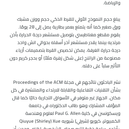
والإباضة.
يبلغ حجم النموذج الأولي للقرط الذكي حجم ووزن مشبك
ورق صغير كما أنه يتمتع بعمر بطارية يصل إلى 28 يومًا.
يقوم مقطع مغناطيسي بتوصيل مستشعر درجة الحرارة بأذن
مرتديه بينما يقدر مستشعر آخر أسفله بحوالي انش واحد
درجة حرارة الغرفة. يمكن تخصيص القرط بتصميمات أزياء
مصنوعة من الراتنج (على شكل زهرة مثلاً) أو بحجر كريم دون
التأثير سلباً على دقته.
نشر الباحثون نتائجهم في مجلة Proceedings of the ACM
بشأن التقنيات التفاعلية والقابلة للارتداء والمنتشرة في كل
مكان. الجهاز غير متوفر في الأسواق التجارية حاليًا كما قال
المؤلف المشارك وهو طالب الدكتوراه في جامعة
ويسكونسن في كلية Paul G. Allen لعلوم وهندسة
الكمبيوتر، كيويو (شيرلي) شيويه Qiuyue (Shirley) Xue
«أرتدي ساعة ذكية لتتبع صحتي الشخصية، لكنني وجدت أن