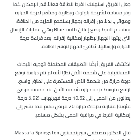
جعل الفريق استهلاك القرط للطاقة فعالاً قدر الإمكان كما
وفر مساحة لشريحة بلوتوث وبطارية ومشعر لدرجة الحرارة
وهوائي. بدلاً من إقرانه بجهاز يستخدم المزيد من الطاقة،
يستخدم القرط وضع إعلان Bluetooth وهي عمليات الإرسال
التي يبثها الجهاز لإظهار إمكانية إقرانه. بعد قراءة درجة
الحرارة وإرسالها، يُطفئ الجهاز لتوفير الطاقة.
اكتشف الفريق أيضًا التطبيقات المحتملة لتوجيه الأبحاث
المستقبلية على شحمة الأذن نظرًا لأنه لم تتم دراسة توقع
درجة حرارة من شحمة الأذن المستمرة على نطاق واسع.
ارتفع متوسط درجة حرارة شحمة الأذن عند خمسة مرضى
يعانون من الحمى إلى 10.62 درجة فهرنهايت (5.92 درجة
مئوية) مقارنة بدرجات حرارة 20 مريض سليم مما يشير إلى
إمكانية القرط في مراقبة الحمى بشكل مستمر.
قال الدكتور مصطفى سبرينجستون Mastafa Springston،