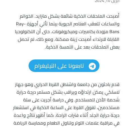
أبريل 10, 2024
أصبحت الملحقات الذكية شائعة بشكل متزايد. الخواتم
والساعات تتعقب العناصر الحيوية بينما تأتي أجهزة Ray-
Bans مزودة بكاميرات وميكروفونات. حتى أن التكنولوجيا
القابلة للارتداء أصبحت زينة ممكنة. ومع ذلك، لم تحصل
بعض الملحقات بعد على اللمسة الذكية.
تابعونا على التيليغرام
قدم باحثون من جامعة واشنطن القرط الحراري وهو جهاز
لاسلكي يمكن ارتداؤه ويراقب بشكل مستمر درجة حرارة
شحمة الأذن للمستخدم. وفي دراسة أجريت على ستة
مستخدمين، تفوق القرط على الساعة الذكية في استشعار
درجة حرارة الجلد أثناء فترات الراحة. كما أظهر نتائج واعدة
في مراقبة علامات التوتر وتناول الطعام وممارسة الرياضة