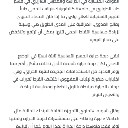
المؤلف المشارك في الدراسة والمدرس السريري في قسم
طب الطوارئ في جامعة كاليفورنيا: «نراقب الحمى طبياً
لتقييم الاستجابة للعلاج ولنرى ما إذا كان المضاد الحيوي
يعالج العدوى. المراقبة على المدى الطويل هي وسيلة
لزيادة حساسية التقاط الحمى لأنها يمكن أن ترتفع وتنخفض
على مدار اليوم».
تبقى درجة حرارة الجسم الأساسية ثابتة نسبيًا في الوضع
الصحي لكن درجة حرارة شحمة الأذن تختلف بشكل أكبر مما
يوفر العديد من الاستخدامات الجديدة للقرط الحراري. وفي
اختبارات صغيرة لإثبات المفهوم، اكتشف القرط تغيرات في
درجات الحرارة مرتبطة بتناول الطعام وممارسة الرياضة
والتعرض للتوتر.
وقال شيويه: «تحتوي الأجهزة القابلة للارتداء الحالية مثل
Apple Watch وFitbit على مستشعرات لدرجة الحرارة ولكنها
توفر فقط متوسط درجة الحرارة لهذا اليوم كما أن قراءة