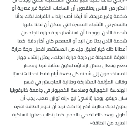
الكثير من الناس يعتقدون أن الساعات الذكية غير عصرية أو
ضخمة وغير مريحة. أنا أيضًا أحب ارتداء الأقراط، لذلك بدأنا
بالتفكير في الأشياء المميزة التي يمكن أن تدلنا عليها
شحمة الأذن. ووجدنا أن استشعار درجة حرارة الجلد من
شحمة الأذن بدلاً من اليد أو المعصم كان أكثر دقة. كما
أعطانا ذلك خيار تعليق جزء من المستشعر لفصل درجة حرارة
الغرفة المحيطة عن درجة حرارة الجلد». يمثل إنشاء جهاز
صغير وفعال يمكن ارتداؤه ليكون بمثابة قرط ويضطر
المستخدمون إلى شحنه كل بضعة أيام فقط تحديًا هندسيًا.
وقالت المؤلفة المشاركة وطالبة الماجستير في قسم
الهندسة الكهربائية وهندسة الكمبيوتر في جامعة كاليفورنيا
سان دييغو، يوجيا (نانسي) ليو «إنه توازن صعب. يجب أن
يكون لديك بطارية أكبر إذا كنت تريد أن تدوم الطاقة لفترة
أطول. وبعد ذلك تضحي بالحجم. كما يتطلب جعلها لاسلكية
المزيد من الطاقة».