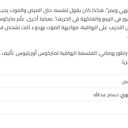
تهي ويمر”، هكذا كان يقول لنفسه، حتى المرض والموت يجب 
ور في الربيع والفاكهة في الخريف”. بعبارة أخرى، علّم مارك
التدريب على الرواقية، مواجهة الموت بهدوء ثابت لشخص فع
اطور روماني: الفلسفة الرواقية لماركوس أوريليوس. تأليف د
).
حمن
وي:
حسام عبدالله