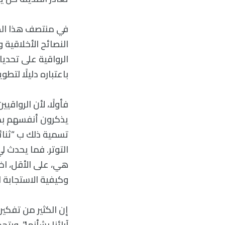
في منتصف هذا الطا
النصائح الأخلاقية 
الرواقية على تحديا
باعتباره دليلًا لتط
فأولًا، لأن الرواقي
يذكرون أنفسهم بضرو
تسمية ذلك ب “ثنائي
التوتر. فما يحدث ل
هي، على الأقل، اخت
وكيفية الاستجابة ل
إن الكثير من تفكيرن
آرائنا بشأنها”. وبت