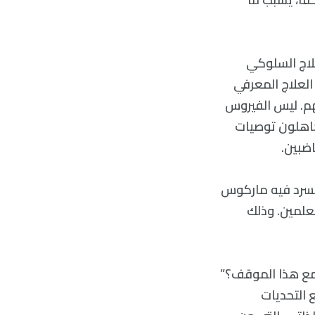
علاج السلوكي
العلاج المعرفي
هم. ليس الفيروس
تجاهلون توصيات
اضبين.
يسرد فيه ماركوس
د عائلة ومعلمين. وذلك
مع هذا الموقف؟”
 التحديات