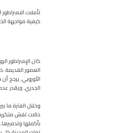
تأملات الامبراطور 
كيفية مواجهة الخو
كان الإمبراطور ال
الأوروبي. يرجح أن
الجدري. ويقدر عدد من ماتوا به بم
حالات تفش متكررة 
بأكملها وتدميرها.
تغادر المدينة كل 