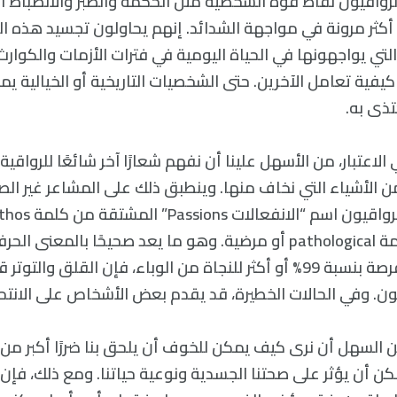
لرواقيون نقاط قوة الشخصية مثل الحكمة والصبر والانضباط ال
أكثر مرونة في مواجهة الشدائد. إنهم يحاولون تجسيد هذه ا
التي يواجهونها في الحياة اليومية في فترات الأزمات والكوارث
فية تعامل الآخرين. حتى الشخصيات التاريخية أو الخيالية يمك
ذى به.
لاعتبار، من الأسهل علينا أن نفهم شعارًا آخر شائعًا للرواقية
من الأشياء التي نخاف منها. وينطبق ذلك على المشاعر غير ال
والتأسي، مصدر كلمة pathological أو مرضية. وهو ما يعد صحيحًا بال
حتى لو كان لديك فرصة بنسبة 99% أو أكثر للنجاة من الوباء، فإن القلق و
ون. وفي الحالات الخطيرة، قد يقدم بعض الأشخاص على الانتحا
 السهل أن نرى كيف يمكن للخوف أن يلحق بنا ضررًا أكبر من ا
كن أن يؤثر على صحتنا الجسدية ونوعية حياتنا. ومع ذلك، فإن