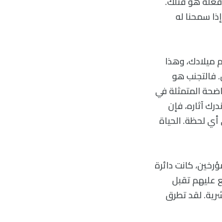
فعله هو قتلك.
ذا سمحنا له
م ميلادك، وهذا
. فالتجنب هو
يقة الواضحة المتمثلة في
درك آثاره، فإن
أي لحظة. الحياة
رخين، كانت دائرة
ع عليهم تقبل
شرية. لقد تطرق