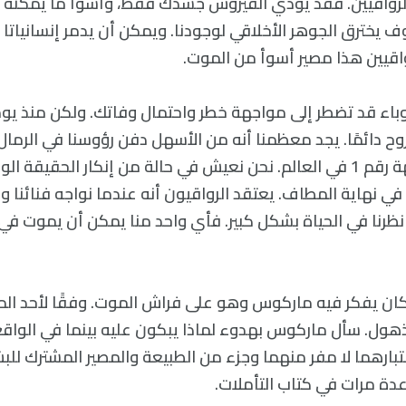
رواقيين. فقد يؤذي الفيروس جسدك فقط، وأسوأ ما يمكنه 
 يخترق الجوهر الأخلاقي لوجودنا. ويمكن أن يدمر إنسانياتا إ
واقيين هذا مصير أسوأ من الموت.
الوباء قد تضطر إلى مواجهة خطر واحتمال وفاتك. ولكن منذ يو
ح دائمًا. يجد معظمنا أنه من الأسهل دفن رؤوسنا في الرمال
استراتيجية المواجهة رقم 1 في العالم. نحن نعيش في حالة من إنكار الحق
في نهاية المطاف. يعتقد الرواقيون أنه عندما نواجه فنائنا ون
نظرنا في الحياة بشكل كبير. فأي واحد منا يمكن أن يموت في 
 كان يفكر فيه ماركوس وهو على فراش الموت. وفقًا لأحد المؤ
هول. سأل ماركوس بهدوء لماذا يبكون عليه بينما في الواق
بارهما لا مفر منهما وجزء من الطبيعة والمصير المشترك للب
دة مرات في كتاب التأملات.