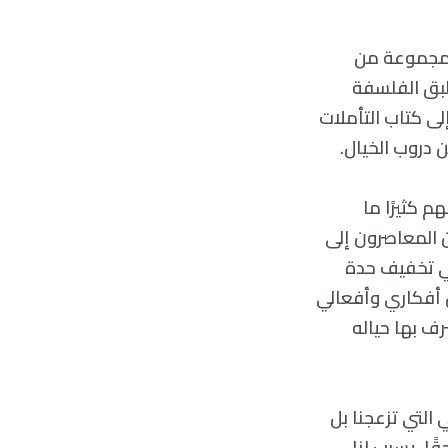
ه مجموعة من
يطبق الفلسفة
لى كتاب التأملات
ن دروب الخيال.
م كثيرًا ما
ن المعاصرون إلى
في تخفيف حدة
كن أفكاري وأفعالي
رف بها حياله
 التي تزعجنا بل
ًا، يسبب لنا