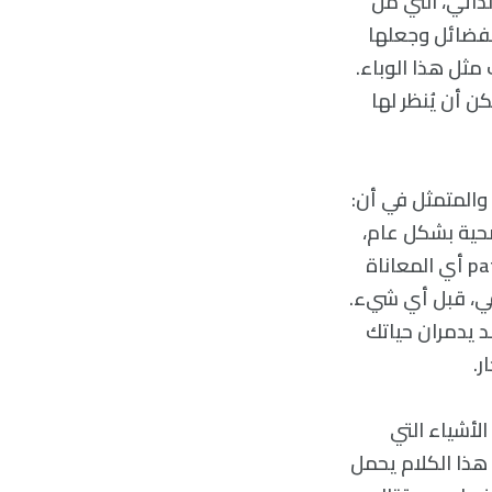
ذاتي، التي من
لفضائل وجعلها
 مثل هذا الوباء.
ن أن يُنظر لها
 والمتمثل في أن:
صحية بشكل عام،
التي يطلق عليها الرواقيون اسم “الانفعالات Passions” المشتقة من كلمة pathos أي المعاناة
معنى الحرفي، قبل أي شيء.
التوتر قد يدمران حياتك
ر.
لأشياء التي
 هذا الكلام يحمل