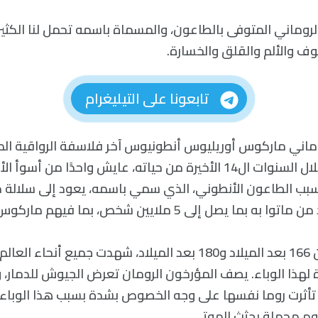
الروماني المتوفى بالطاعون، والمسماة باسمه تحمل لنا الكثير
ف والألم والقلق والخسارة.
تابعونا على التيليغرام
روماني ماركوس أوريليوس أنطونيوس آخر فلاسفة الرواقية ا
العصور القديمة. خلال السنوات ال14 الأخيرة من حياته، عايش واحدًا من 
 سبب الطاعون الأنطوني، الذي سمي باسمه، يعود إلى سلالة
ا يصل إلى 5 ملايين شخص، بما فيهم ماركوس نفسه.
وخلال الفترة ما بين 166 بعد الميلاد و180 بعد الميلاد، شهدت جميع
لهذا الوباء. يصف المؤرخون الرومان تعرض الجيوش للدمار،
 تأثرت روما نفسها على وجه الخصوص بشدة بسبب هذا الوباء، 
يوم محملة بجثث الموتى.