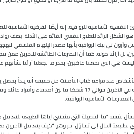
 النفسية الأساسية للرواقية. إنه أيضًا الفرضية الأساسية لل
و الشكل الرائد للعلاج النفسي القائم على الأدلة. يصف رواد 
س وآرون تي بيك الرواقية بأنها مصدر الإلهام الفلسفي لنهج
ن، بل آرائنا حوله. كما أن التصرفات الطائشة للآخرين ممن ي
ليست هي التي تجعلنا غاضبين، بقدر ما تجعلنا آرائنا بشأنهم غ
أشخاص عند قراءة كتاب التأملات من حقيقة أنه يبدأ بفصل 
الصفات التي تعجبه في الآخرين حوالي 17 شخصًا ما بين أصدقاء وأفرا
لممارسات الأساسية الرواقية.
ل نفسه “ما الفضيلة التي منحتني إياها الطبيعة للتعامل 
 بطبيعة الحال إلى تساؤل آخر وهو “كيف يتعامل الآخرون مع