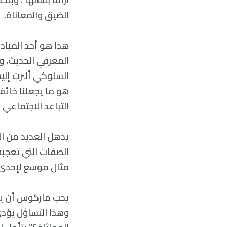
الضيق والمعاناة.
هذا هو أحد المبادئ
المعرفي الحديث، وه
السلوكي ألبرت إلي
هو ما يجعلنا خائفي
التباعد الاجتماعي 
يذهل العديد من ال
مثال موسع لإحدى ا
يحب ماركوس أن يسأ
وهذا التساؤل يؤدي