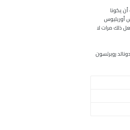
أن يكونا
وس أوريليوس
ل ذلك مرات لا
ونالد روبرتسون