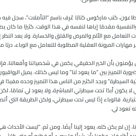
عون، كتب ماركوس كتابًا عُرِف باسم “التأملات”، سجل في
والنفسية مقدمًا إياها لنفسه في هذا الوقت. كثيرًا ما كان 
ت التعامل مع الألم والمرض والقلق والخسارة. ولا يعد النظر إ
وير مهارات المرونة العقلية المطلوبة للتعامل مع الوباء، دربًا م
ين يؤمنون بأن الخير الحقيقي يكمن في شخصياتنا وأفعالنا، فإنه
رة التمييز بين “ما يعود لنا” وما ليس كذلك. يميل الرواقيو
ة السيطرة” ويجد الكثير من الناس هذا التمييز وحده مفيدًا 
ي لا يكون أبدًا تحت سيطرتي المباشرة، ولا يعود لي تمامًا، ل
يارية. فالوباء إذًا ليس تحت سيطرتي، ولكن الطريقة التي أتص
ه تعود لي.
ا، إن لم يكن كله، يعود إلينا أيضًا. ومن ثم، “ليست الأحداث هي
حديد أكثر فإن حكمنا بأن شيئًا ما سيء أو فظيع أو حتى كارثى حق