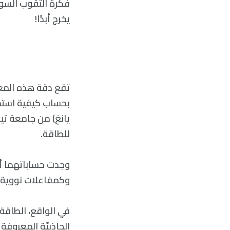
فكرة الثقوب السود
يخرج أبدًا!
تقع دقة هذه المعت
بحساب كيفية استخر
يانغ) من جامعة تي
للطاقة.
وجدت حساباتهما أن
وكمفاعلات نووية، 
في الواقع، الطاقة
الجاذبيّة المعروفة