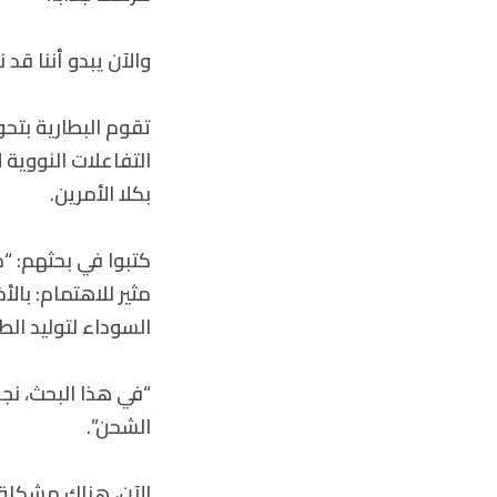
والآن يبدو أننا قد
تقوم البطارية بتحو
التفاعلات النووية ل
بكلا الأمرين.
كتبوا في بحثهم: “م
مثير للاهتمام: بال
السوداء لتوليد الط
“في هذا البحث، نجا
الشحن”.
الآن، هناك مشكلة 