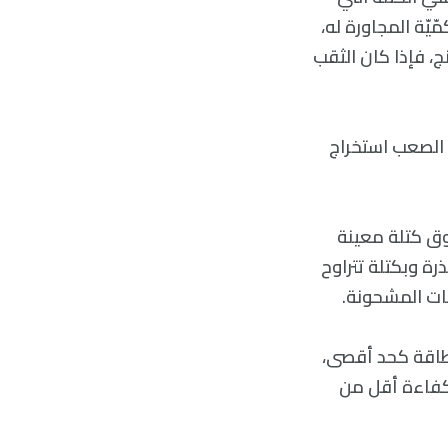
يّة المجاورة له،
، فإذا كان الثقب
ن الصعب استخراج
وق كتلة معينة
ة وبكتلة تتراوح
25% من كتلة الدخل إلى طاقة كحد أقصى،
عدل كفاءة أقل من