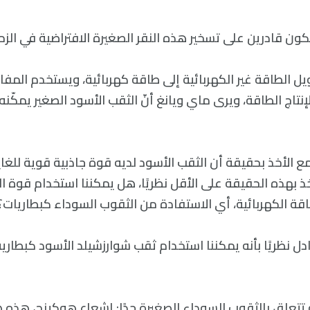
 نكون قادرين على تسخير هذه النقر الصغيرة الافتراضية في الز
يل الطاقة غير الكهربائية إلى طاقة كهربائية، ويستخدم المف
إنتاج الطاقة، ويرى ماي ويانغ أنّ الثقب الأسود الصغير يمكّنه 
ع الأخذ بحقيقة أن الثقب الأسود لديه قوة جاذبية قوية للغا
أخذ بهذه الحقيقة على الأقل نظريًا، هل يمكننا استخدام قوة ا
اقة الكهربائية، أي الاستفادة من الثقوب السوداء كبطاريات؟”
دل نظريًا بأنه يمكننا استخدام ثقب شوارزشيلد الأسود كبطارية
تتعلق بالثقوب السوداء الصغيرة جدًا: إشعاع هوكينج، هذه ه