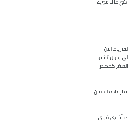
ل شيء! لا شيء
يزياء الآن
ماي ورون تشيو
 الصغر كمصدر
ة لإعادة الشحن
قط: أقوى قوى