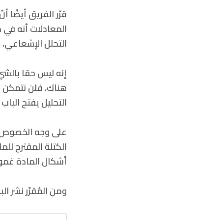
قرّر الفريق أيضًا
التحلل الإشعاعي، 
إنه ليس حقًا بالش
هناك، فلن نتمكن م
التحليل يفتح الباب 
على وجه الخصوص، 
الكتلة المقترح للما
أشكال المادة غموض
ومن المُقرّر نشر البحث في مجلة cal Review D