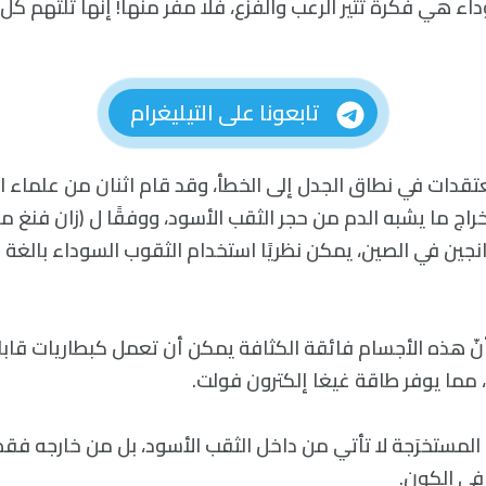
اء هي فكرة تثير الرعب والفزع، فلا مفر منها! إنها تلتهم ك
تابعونا على التيليغرام
قدات في نطاق الجدل إلى الخطأ، وقد قام اثنان من علماء الف
اج ما يشبه الدم من حجر الثقب الأسود، ووفقًا ل (زان فنغ 
انجين في الصين، يمكن نظريًا استخدام الثقوب السوداء بالغة
ّ هذه الأجسام فائقة الكثافة يمكن أن تعمل كبطاريات قابل
مما يوفر طاقة غيغا إلكترون فولت.
 المستخرَجة لا تأتي من داخل الثقب الأسود، بل من خارجه ف
 في الكون.