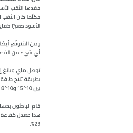
فقدها الثقب الأسود
فكلّما كان الثقب ا
الأسود صغيرًا كفاي
ومن المُتوَقّع أيض
أي شيء من الفضاء
توصل ماي ويانغ إل
بطريقة تنتج طاقة ك
بين 10^15 و10^18 كيلوجرامًا، قادرًا على إنتاج هذه الطاقة عند تجديده بالجسيمات المشحونة.
23%.