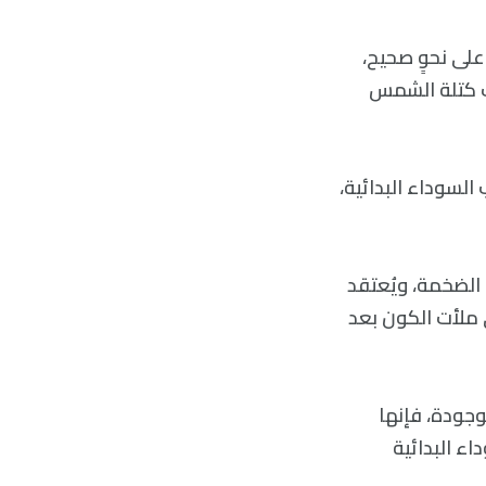
على نحوٍ صحيح،
ف كتلة الشمس
لسوداء البدائية،
 الضخمة، ويُعتقد
ي ملأت الكون بعد
وجودة، فإنها
اء البدائية