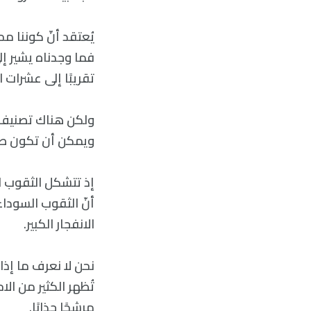
يُعتقد أنّ كوننا م
فما وجدناه يشير 
تقريبًا إلى عشرات 
ولكن هناك تصنيف آخ
ويمكن أن تكون صغيرة
إذ تتشكل الثقوب ال
أنّ الثقوب السوداء
الانفجار الكبير.
نحن لا نعرف ما إذا
تُظهر الكثير من ال
مرشحًا جذابًا.