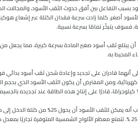
 بسبب التفاعل بين أفق حدوث الثقب الأسود، والمجالات الكمّ
لأسود أصغر، كلما زادت سرعة فقدان الكتلة عبر إشعاع هوكينج
ة، فسوف يتبخّر تمامًا بسرعة نسبية.
ًا أن يبتلع ثقب أسود صغير المادة بسرعة كبيرة، مما يجعل م
 المحيط به.
ى أنهما قادران على تجديد وإعادة شحن ثقب أسود بدائي ف
هربائية، ومن المفترض أن يكون الثقب الأسود الذي بحجم الذر
قام الباحثون بحساب أنه يمكن للثقب الأسود أن يحول 
هذا معدل كفاءة 25 %. تتمتع معظم الألواح الشمسية المتوفرة تجاريًا بم