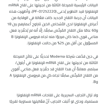
البيانات الرئيسية للمرحلة الثالثة من تجربتها على لقاح mRNA
للإنفلونزا قيد التطوير يُدعى (PF-07252220)، وأظهرت هذه
البيانات أن جرعة اللقاح الجديد كانت فعّالة في الوقاية من
أعراض الإنفلونزا لدى الأشخاص الذين تتراوح أعمارهم بين 18
و60 عامًا مثل اللقاح المُرخّص سابقًا، إلّا أنه لم يُحفّز رد فعل
مناعي قوي كما كان مرجوًا منه تجاه فيروس الإنفلونزا B
المسؤول عن أقل من 25% من حالات الإنفلونزا.
في حين قدّمت شركة Moderna تحديثًا على نتائج المرحلة
الثالثة من تجربتها على لقاح mRNA للإنفلونزا في أيلول/
سبتمبر، معلنةً أن هذا اللقاح قد حفّز رد فعل مناعي أقوى
من اللقاح المُرخّص سابقًا تجاه كلٍ من فيروسي الإنفلونزا A
وB.
ولا تزال التجارب السريرية على لقاحات mRNA للإنفلونزا
مستمرة، وحتى لو أثبتت التجارب أنّ فعّاليتها مساوية تقريبًا