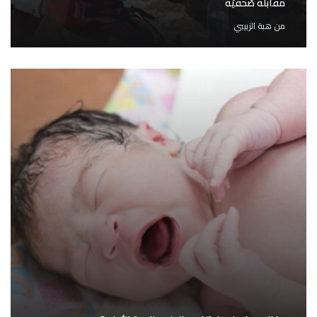
مقابلةً صُحفيّة
من
هبة الزبيبي