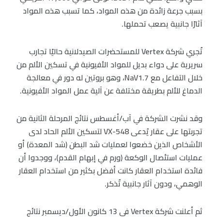
بسبب جرعة زائدة من هذه المواد، كما تسبب هذه المواد
آثارًا جانبية يصعب تحملها.
تُجري شركة Vertex للمستحضرات الصيدلانية حاليًا تجارب
سريرية على دواء بديل للمواد الأفيونية في تسكين الألم من
خلال التفاعل مع NaV1.7، وهو بروتين له دور في معالجة
الدماغ للألم بطريقة مختلفة عن آلية عمل المواد الأفيونية.
وقد نشرت الشركة في آب/أغسطس نتائج المرحلة الثانية من
تجربتها على عقار يُدعى VX-548 لتسكين الألم الحاد لدى
الأشخاص الذين خضعوا لعمليات شد البطن (شد المعدة) أو
عمليات استئصال الوكعة (ورم في إبهام القدم)، ووجدوا أن
فائدة استخدام العقار كانت أفضل بكثير من استخدام العقار
الوهمي، ودون آثار جانبية تُذكر.
ثم أعلنت شركة Vertex في 13 كانون الأول/ديسمبر نتائج