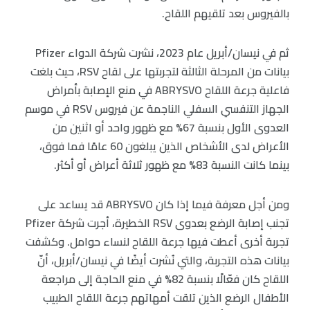
بالفيروس بعد تلقيهم اللقاح.
ثم في نيسان/أبريل عام 2023، نشرت شركة الدواء Pfizer
بيانات من المرحلة الثالثة لتجربتها على لقاح RSV، حيث بلغت
فاعلية جرعة اللقاح ABRYSVO في منع الإصابة بأمراض
الجهاز التنفسي السفلي الناجمة عن فيروس RSV في موسم
العدوى الأول بنسبة 67% مع ظهور واحد أو اثنين من
الأعراض لدى الأشخاص الذين يبلغون 60 عامًا فما فوق،
بينما كانت النسبة 83% مع ظهور ثلاثة أعراض أو أكثر.
ومن أجل معرفة فيما إذا كان ABRYSVO قد يساعد على
تجنب إصابة الرضع بعدوى RSV الخطيرة، أجرت شركة Pfizer
تجربة أخرى أعطت فيها جرعة اللقاح لنساء حوامل. وكشفت
بيانات هذه التجربة، والتي نُشرت أيضًا في نيسان/أبريل، أنّ
اللقاح كان فعّالًا بنسبة 82% في منع الحاجة إلى مراجعة
الأطفال الرضع الذين تلقت أمهاتهم جرعة اللقاح الطبيب