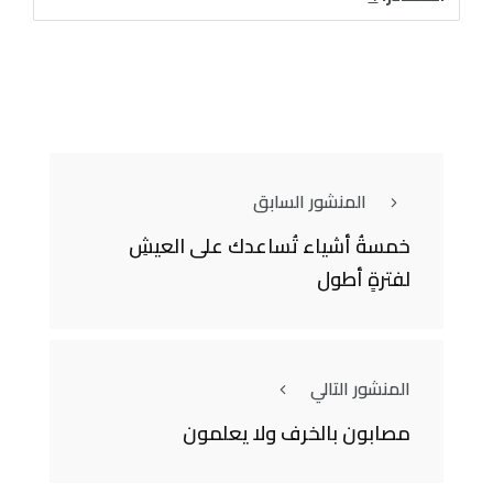
المنشور السابق
خمسةُ أشياء تُساعدك على العيشِ
لفترةٍ أطول
المنشور التالي
مصابون بالخرف ولا يعلمون