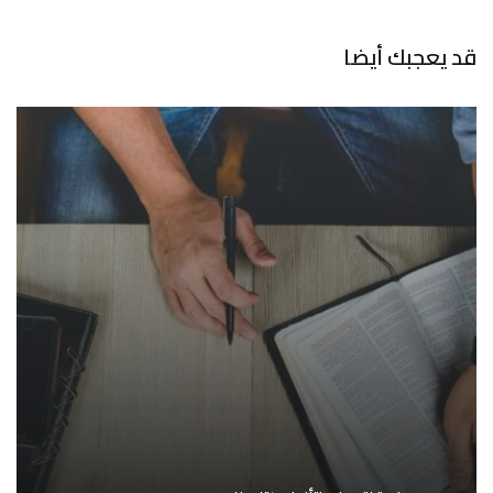
قد يعجبك أيضا