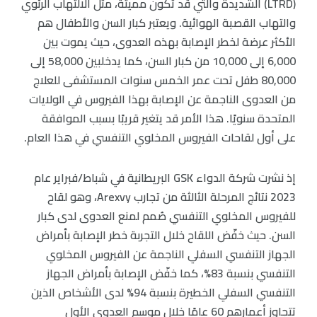
(LTRD) الشديدة والتي قد تكون مميتة، مثل الالتهاب الرئوي
والتهاب القصبة الهوائية. ويعتبر كبار السن والأطفال هم
الأكثر عرضة لخطر الإصابة بهذه العدوى، حيث يموت بين
6,000 إلى 10,000 من كبار السن، كما يدخلبين 58,000 إلى
80,000 طفل تحت عمر الخمس سنوات المستشفى للعلاج
من العدوى الناجمة عن الإصابة بهذا الفيروس في الولايات
المتحدة سنويًا. هذا الأمر قد يتغير قريبًا بسبب الموافقة
على أول لقاحات الفيروس المخلوي التنفسي في هذا العام.
إذ نشرت شركة الدواء GSK البريطانية في شباط/فبراير عام
2023 نتائج المرحلة الثالثة من تجارب Arexvy، وهو لقاح
للفيروس المخلوي التنفسي صُمم لمنع العدوى لدى كبار
السن. حيث خفّض اللقاح خلال التجربة خطر الإصابة بأمراض
الجهاز التنفسي السفلي الناجمة عن الفيروس المخلوي
التنفسي بنسبة 83%، كما خفّض الإصابة بأمراض الجهاز
التنفسي السفلي الخطيرة بنسبة 94% لدى الأشخاص الذين
تتجاوز أعمارهم 60 عامًا خلال موسم العدوى الأول