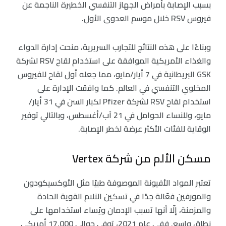
بسبب الإصابة بأمراض الجهاز التنفسي الخطيرة الناجمة عن
فيروس RSV خلال موسم العدوى الأول.
وبناءًا على هذه النتائج للتجارب السريرية، منحت إدارة الدواء
والغذاء الأمريكية الموافقة على استخدام لقاح RSV لشركة
GSK البريطانية في 7 أيار/مايو، مما جعله أول لقاح للفيروس
المخلوي التنفسي في العالم. كما وافقت الإدارة على
استخدام لقاح RSV لشركة Pfizer لكبار السن في 31 أيار/
مايو، وللنساء الحوامل في 21 آب/أغسطس، وبالتالي توفير
الوقاية للفئات الأكثر عرضة لخطر الإصابة.
مسكن الألم من شركة Vertex
تعتبر المواد الأفيونة الموصوفة طبيًا مثل الأوكسيكودون
والمورفين فعّالة جدًا في تسكين الآلام القوية الحادة
والمزمنة، إلّا أنها تسبب الإدمان ويُساء استخدامها على
نطاقٍ واسع. ففي عام 2021، توفى حوالي 17,000 أمريكي