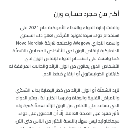
أكثر من مجرد خسارة وزن
وافقت إدارة الدواء والغذاء الأمريكية عام 2021 على
استخدام دواء سيماغلوتيد المُرخّص لعلاج داء السكري
واسمه التجاري Wegovy، وتصنعه شركة Novo Nordisk
الدنماركية لإنقاص الوزن لدى الأشخاص المصابين بالسُمنّة.
كما وافقت على استخدام الدواء لإنقاص الوزن لدى
الأشخاص الذين يعانون من الوزن الزائد والحالات المرافقة له
كارتفاع الكوليسترول أو ارتفاع ضغط الدم.
تزيد السُمنّة أو الوزن الزائد من خطر الإصابة بداء السُكرّي
والأمراض القلبية والوفاة وغيرها الكثير. لذا، يعتبر الدواء
الذي يساعد على التخلص من الوزن الزائد نعمةً كبيرة وله
تأثير مفيد على الصحة العامة، إلّا أن الحصول على دواء
سيماغلوتيد ليس سهلًا بالنسبة للكثير من الناس حتى الآن،