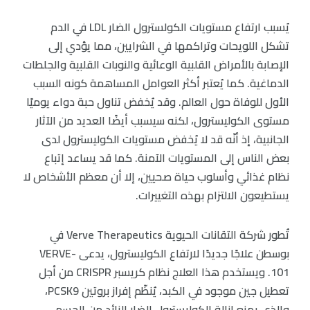
يُسبب ارتفاع مستويات الكولسترول الضار LDL في الدم
تشكل اللويحات وتراكمها في الشرايين، مما يؤدي إلى
الإصابة بالأمراض القلبية الوعائية والنوبات القلبية والجلطات
الدماغية. كما يُعتبر أكثر العوامل المساهمة كونه السبب
الأول للوفاة حول العالم. وقد يُخفض تناول حبة دواء يوميًا
مستوى الكوليسترول، لكنه سيسبب أيضًا العديد من الآثار
الجانبية، إذ أنّه قد لا يُخفض مستويات الكوليسترول لدى
بعض الناس إلى المستويات الآمنة. كما قد يساعد إتباع
نظام غذائي وأسلوب حياة صحيين، إلا أن معظم الأشخاص لا
يستطيعون الالتزام بهذه التغييرات.
تُطور شركة التقانات الحيوية Verve Therapeutics في
بوسطن علاجًا جديدًا لارتفاع الكوليسترول، يدعى VERVE-
101. ويستخدم هذا العلاج نظام كريسبر CRISPR من أجل
تعطيل جين موجود في الكبد، يُنظّم إفراز بروتين PCSK9،
والذي يمنع إزالة الكوليسترول الضار الزائد من الجسم.