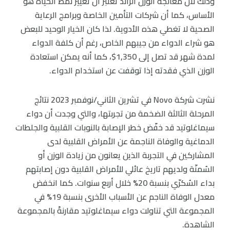
وذلك لأن معالجة الوزن الزائد تعتبر أن تغيير نمط الحياة هو
الأساس، كما أن شركات التأمين الخاصة وبرامج الرعاية
الصحية لا تغطي هذه الأدوية. لذا كان الخيار الوحيد للبعض
هو شراء الدواء من جيبهم الخاص، رغم أن كلفة الدواء
لمدة شهر قد تصل إلى 1,350$، كما أنه يمكن استعادة
الوزن الذي فقدته إذا توقفت عن استخدام الدواء.
نشرت شركة Novo في تشرين الثاني/نوفمبر 2023 نتائج
المرحلة الثالثة الضخمة من تجربتها، والتي وجدت أن دواء
سيماغلوتيد قد خفّض خطر الإصابة بالنوبات القلبية والجلطات
الدماغية والوفاة الناجمة عن الأمراض القلبية لدى
المشاركين في التجربة الذين يعانون من زيادة الوزن أو
السُمنّة ولديهم تاريخ عائلي للأمراض القلبية دون إصابتهم
بداء السُكرّي بنسبة 20% خلال أربع سنوات. كما انخفض
معدل الوفاة الناجم عن الأسباب الأخرى بنسبة 19% في
المجموعة التي تناولت دواء سيماغلوتيد مقارنةً بالمجموعة
الشاهدة.