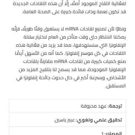
لفعّالية اللقاح الموجود أصلًا، إلّا أن هذه اللقاحات الجديدة
قد تكون نعمة وذات فائدة كبيرة على الصحة العامة.
ونظرًا لأن تصنيع لقاحات mRNA لا يستغرق وقتًا طويلًا، فإنّه
يمكننا الانتظار حتى وقت متأخر من العام لاختيار سلالة
الإنفلونزا التي سنستهدفها، مما قد يزيد من فعّالية هذه
اللقاحات في كل موسم إنفلونزا. كما أنه من الأسهل أيضًا
صنع كميات كبيرة من لقاحات mRNA مقارنةً بلقاحات
الإنفلونزا الموجودة، مما قد يسمح لنا بتلقيح المزيد من
الأشخاص، وبسرعة أكبر في حال حدوث جائحة إنفلونزا في
المستقبل.
ترجمة:
عهد محروقة
تدقيق علمي ولغوي:
عبير ياسين
المصادر:
1