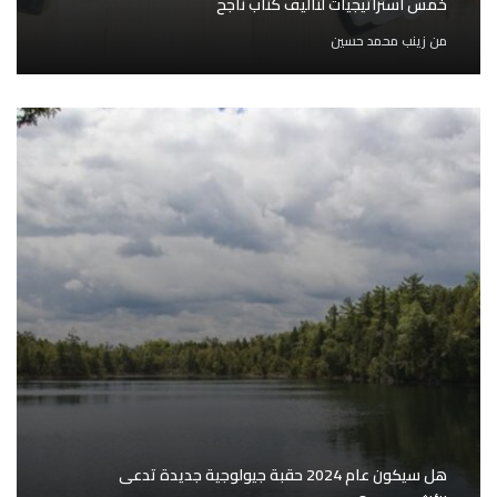
خمس استراتيجيات لتأليف كتاب ناجح
من
زينب محمد حسين
هل سيكون عام 2024 حقبة جيولوجية جديدة تدعى