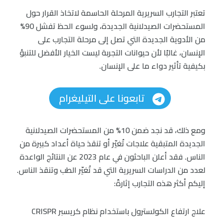
تعتبر التجارب السريرية المرحلة الحاسمة لاتخاذ القرار حول
المستحضرات الصيدلانية الجديدة، ولسوء الحظ تفشل 90%
من الأدوية الجديدة التي تصل إلى مرحلة التجارب على
الإنسان، غالبًا لأن حيوانات التجربة ليست الخيار الأفضل للتنبؤ
بكيفية تأثير دواء ما على الإنسان.
تابعونا على التيليغرام
ومع ذلك، قد نجد ضمن 10% من المستحضرات الصيدلانية
الجديدة المتبقية علاجات تُغيّر أو تنقذ حياة أعداد كبيرة من
الناس. فقد أعلن الباحثون في عام 2023 عن النتائج الواعدة
لعدد من الدراسات السريرية التي قد تُغيّر الطب وتنقذ الناس.
إليكم أكثر هذه التجارب إثارةً:
علاج ارتفاع الكولسترول باستخدام نظام كريسبر CRISPR