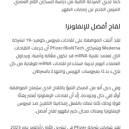
كما تُجري المرحلة الثانية من دراسة لتسكين الألم العصبي
المزمن الناجم عن إصابات الظهر.
لقاح أفضل للإنفلونزا
لقد أثبتت الموافقة على لقاحات فيروس كوفيد-19 لشركة
Moderna وشركتي Pfizer/BioNTech أن جرعات اللقاحات
التي تعتمد تقنية mRNA قد تكون فعّالة وآمنة. ويحاول
العلماء اليوم تجربة استخدام لقاحات mRNA للوقاية من كل
شيء بدءًا بفيروسات الهربس وانتهاءً بالسرطان.
وفي حين أنه من المبكر التنبؤ باللقاح الذي سيُمنح الموافقة
أولًا (في حال وجوده)، إلّا أن لقاحات الإنفلونزا تُعتبر رهانًا
قويًا وذلك لأننا نملك بالفعل إمكانية التلقيح ضد فيروس
الإنفلونزا وهناك مجال كبير لظهور لقاح أفضل.
لقد شاركت شركة Pfizer في تشرين الأول/أكتوبر عام 2023