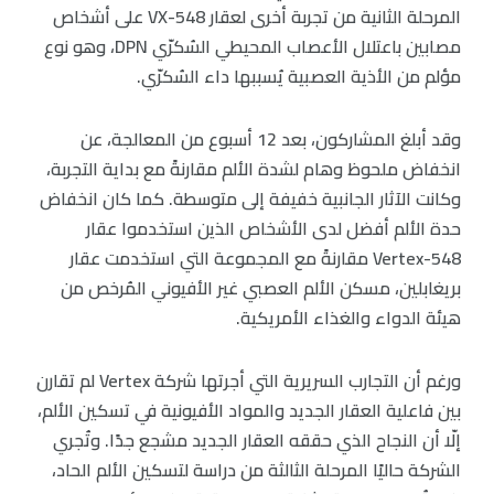
المرحلة الثانية من تجربة أخرى لعقار VX-548 على أشخاص
مصابين باعتلال الأعصاب المحيطي السُكرّي DPN، وهو نوع
مؤلم من الأذية العصبية يُسببها داء السُكرّي.
وقد أبلغ المشاركون، بعد 12 أسبوع من المعالجة، عن
انخفاض ملحوظ وهام لشدة الألم مقارنةً مع بداية التجربة،
وكانت الآثار الجانبية خفيفة إلى متوسطة. كما كان انخفاض
حدة الألم أفضل لدى الأشخاص الذين استخدموا عقار
Vertex-548 مقارنةً مع المجموعة التي استخدمت عقار
بريغابلين، مسكن الألم العصبي غير الأفيوني المُرخص من
هيئة الدواء والغذاء الأمريكية.
ورغم أن التجارب السريرية التي أجرتها شركة Vertex لم تقارن
بين فاعلية العقار الجديد والمواد الأفيونية في تسكين الألم،
إلّا أن النجاح الذي حققه العقار الجديد مشجع جدًا. وتُجري
الشركة حاليًا المرحلة الثالثة من دراسة لتسكين الألم الحاد،