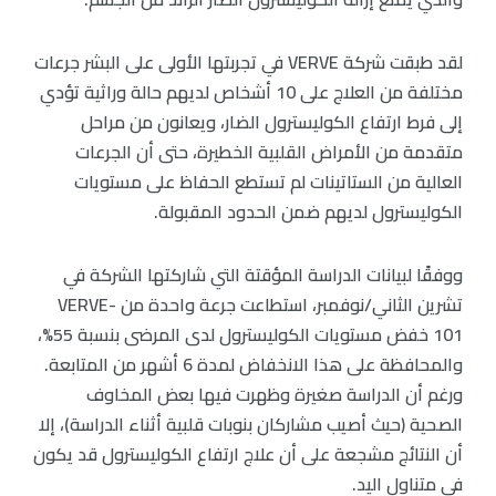
لقد طبقت شركة VERVE في تجربتها الأولى على البشر جرعات
مختلفة من العلاج على 10 أشخاص لديهم حالة وراثية تؤدي
إلى فرط ارتفاع الكوليسترول الضار، ويعانون من مراحل
متقدمة من الأمراض القلبية الخطيرة، حتى أن الجرعات
العالية من الستاتينات لم تستطع الحفاظ على مستويات
الكوليسترول لديهم ضمن الحدود المقبولة.
ووفقًا لبيانات الدراسة المؤقتة التي شاركتها الشركة في
تشرين الثاني/نوفمبر، استطاعت جرعة واحدة من VERVE-
101 خفض مستويات الكوليسترول لدى المرضى بنسبة 55%،
والمحافظة على هذا الانخفاض لمدة 6 أشهر من المتابعة.
ورغم أن الدراسة صغيرة وظهرت فيها بعض المخاوف
الصحية (حيث أصيب مشاركان بنوبات قلبية أثناء الدراسة)، إلا
أن النتائج مشجعة على أن علاج ارتفاع الكوليسترول قد يكون
في متناول اليد.