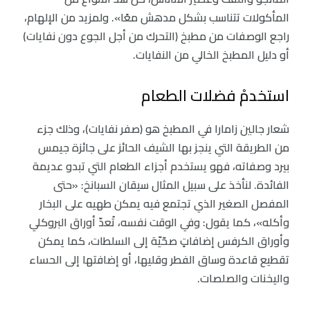
المأكولات تتناسب بشكل مدهش معًا». ولمزيد من الإلهام،
راجع الوصفات من مطبخ (التحرك من أجل الجوع دون نفايات)
أو دليل المطبخ الخالي من النفايات.
استخدمْ فضلات الطعام
شعار جالين زامارا في المطبخ هو (صفر نفايات)، وذلك جزء
من الطريقة التي ينجز بها الشيف الحائز على جائزة جيمس
بيرد وصفاته، فهو يستخدم أجزاء الطعام التي تبدو عديمة
الفائدة. لنأخذ على سبيل المثال سيقان السبانخ: «حتى
المفصل الصغير الذي تجتمع فيه يمكن طهيه على البخار
وأكله»، كما يقول: وفي الوقت نفسه، تُعدّ أوراق البروكلي
وأوراق الكرفس إضافاتٍ صحّيّة إلى السلطات، كما يمكن
تقطيع قاعدة وساق الفطر وقليها، أو إضافتها إلى الحساء
واليخنات والصلصات.