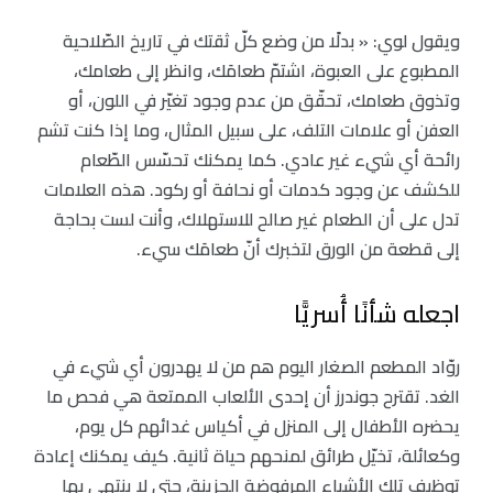
ويقول لوي: « بدلًا من وضع كلّ ثقتك في تاريخ الصّلاحية
المطبوع على العبوة، اشتمّ طعامَك، وانظر إلى طعامك،
وتذوق طعامك، تحقّق من عدم وجود تغيّر في اللون، أو
العفن أو علامات التلف، على سبيل المثال، وما إذا كنت تشم
رائحة أي شيء غير عادي. كما يمكنك تحسّس الطّعام
للكشف عن وجود كدمات أو نحافة أو ركود. هذه العلامات
تدل على أن الطعام غير صالح للاستهلاك، وأنت لست بحاجة
إلى قطعة من الورق لتخبرك أنّ طعامَك سيء.
اجعله شأنًا أُسريًّا
روّاد المطعم الصغار اليوم هم من لا يهدرون أي شيء في
الغد. تقترح جوندرز أن إحدى الألعاب الممتعة هي فحص ما
يحضره الأطفال إلى المنزل في أكياس غدائهم كل يوم،
وكعائلة، تخيّل طرائق لمنحهم حياة ثانية. كيف يمكنك إعادة
توظيف تلك الأشياء المرفوضة الحزينة، حتى لا ينتهي بها