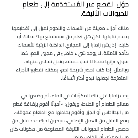
حوّل القطع غير المُستخدَمة إلى طعام
للحيوانات الأليفة.
هناك أجزاء معينة من الأسماك واللحوم نميل إلى تقطيعها
وعدم تناولها، لكن هل تعلم من سيستمتع بها؟ قطتك أو
كلبك. إذ يشير زامارا إلى المجاري الداكنة الزيتية للأسماك
كأحد الأمثلة، لا يوجد شيء خاطئ في مجرى الدم، كما
يقول: «إنها فقط لا تبدو جميلة، ونحن نتخلص منها».
وبالمثل، إذا كنت تحضر شريحة لحم، يمكنك تقطيع الأجزاء
المتعرّجة لجعلها تبدو أكثر اتّساقًا.
يحب زامارا غلي تلك المكوّنات في الماء، ثم وضعها في
معالج الطعام أو الخلاط، ويقول: «أحيانًا أقوم بإضافة قطع
من البطاطس أو الجزر، وأقوم بخلطها مع الطعام عمومًا».
ومع القليل من العمل الإضافي، سيكون لديك عدد قليل من
حصص الطعام للحيوانات الأليفة المصنوعة من مكونات كان
من الممكن أن نتخلص منها.