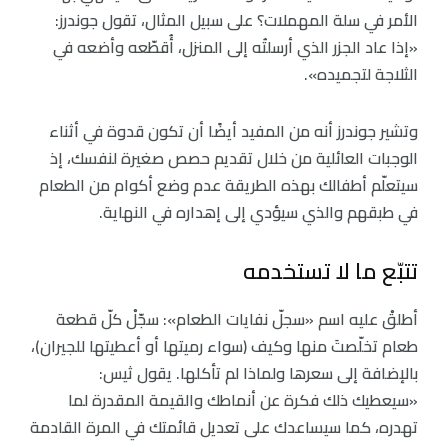
الأمر في سلة المهملات؟ على سبيل المثال، تقول جوندرز:
«إذا عاد الجزر الذي أرسلتُه إلى المنزل، أُقطّعه وأضعه في
الثلاجة لتجميده».
وتشير جوندرز أنه من المفيد أيضًا أن تكون قدوة في أثناء
الوجبات العائلية من خلال تقديم حصص صغيرة لنفسك، إذ
سيتعلّم أطفالك بهذه الطريقة عدم وضع أكوام من الطعام
في طبقهم والذي سيؤدي إلى إهداره في النهاية.
تتبّع ما لا تستخدمه
أطلقْ عليه اسم «سجلّ نفايات الطعام»: سجّلْ كلّ قطعة
طعام تخلّصتَ منها وكيف (سواء رميتها أو أعطيتها للجيران)،
بالإضافة إلى سعرها ولماذا لم تأكلها. يقول ثيس:
«سيعطيك ذلك فكرة عن أنماطك والقيمة المقدرة لما
تهدره، كما سيساعدك على تعديل قائمتك في المرة القادمة