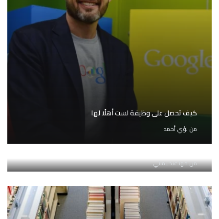
كيف تحصل على وظيفة لست أهلًا لها
من
لؤي أحمد
أهم خمس مهارات تحتاجها للتوظيف عام 2023
من
مها عيد يماني