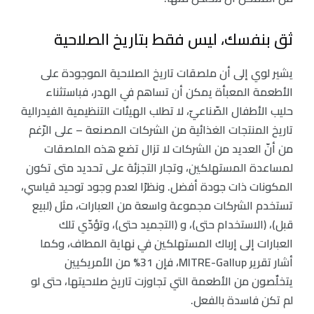
ثق بنفسك، ليس فقط بتاريخ الصلاحية
يشير لوي إلى أن ملصقات تاريخ الصلاحية الموجودة على
الأطعمة المعبأة يمكن أن تساهم في الهدر، فباستثناء
حليب الأطفال الصّناعيّ، لا تطلب الهيئات التنظيمية الفيدرالية
تاريخ المنتجات الغذائية من الشركات المصنعة – على الرّغم
من أنّ العديد من الشركات لا تزال تضع هذه الملصقات
لمساعدة المستهلكين، وتجار التجزئة على تحديد متى تكون
المكونات ذات جودة أفضل. ونظرًا لعدم وجود توحيد قياسي،
تستخدم الشركات مجموعة واسعة من العبارات، مثل (لبيع
قبل)، (الاستخدام حتى)، و (التجميد حتى)، وتؤدّي تلك
العبارات إلى إرباك المستهلكين في نهاية المطاف، وكما
أشار تقرير MITRE-Gallup، فإن 31% من الأمريكيين
يتخلٌصون من الأطعمة التي تجاوزت تاريخ صلاحيتها، حتى لو
لم تكن فاسدة بالفعل.