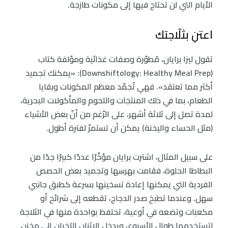
الأيام التي لن تحتاج فيها إلى مكونات طازجة.
اعتنِ بثلّاجتك
تقول ليزا برايان، مُطوّرة وصفات غذائية ومؤلفة كتاب
(Downshiftology: Healthy Meal Prep): «يمكنك تجميد
أكثر مما تعتقد». فهي تُجمّد معظم المكونات وبقايا
الطعام، بما في ذلك المنتجات واللحوم والمأكولات البحرية،
لمدة تصل إلى ثلاثة أشهر، على الرّغم من أنّ بعض الأشياء
(مثل الحساء واليخنة) يمكن أن تستمرّ لفترة أطول.
على سبيل المثال، اشترت برايان مؤخّرًا عددًا كبيرًا جدًا من
البطاطا الحلوة، فقامت بهرسها وتجميد بعض الحصص
الفردية التي يمكنها إعادة تسخينها بسرعة كطبق جانبي
سهل. وعندما تطبخ صدر الدجاج، تقطعه إلى شرائح أو
مكعبات وتضعه في أوعية، تحتفظ بواحدة منها في الثلاجة
لتستخدمها طوال الأسبوع، ويدخل الاثنان الآخران إلى مخزن