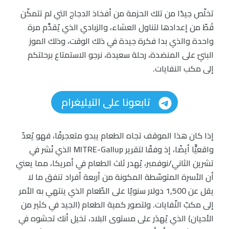
تخلّص جيدًا من تلك الحزمة من أفخاذ الدجاج التي لم تتمكّن
قَطّ من إعدادها لتناول العشاء، والزبادي الذي يُقدَّم مرة
واحدة والذي بدا فكرة جيدة في ذلك الوقت، وذلك الموز
البنيّ على المنضدة، رحلة سعيدة، نرجو الاستمتاع برحلتكم
إلى مكب النفايات.
تابعونا على التيليغرام
إذا كان هذا الموقف تجاه الطعام يبدو متعجرفًا، فهو يُعدّ
واقعيًّا أيضًا، إذ وفقًا لتقرير MITRE-Gallup الذي نُشر في
تشرين الثاني/نوفمبر، يُهدر ثلث الطعام في أمريكا، مما يعني
أن الأسرة المتوسّطة المكونة من أربعة أفراد تنفق ما لا
يقل عن 1,500 دولار سنويًا على الطّعام الذي ينتهي به الأمر
إلى مكبّ النّفايات. ولتصور كمية الطعام (الجيد في كثير من
الأحيان) الذي يُهدَر على مستوى البلاد، تخيل أنك تحشوه في