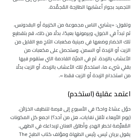
التجميد بجوار أعشابها الطازجة المُجمَّدة.
وتقول: «يشتري الناس مجموعة من الكزبرة أو البقدونس،
ثم تبدأ في الذبول، ويرمونها بعيدًا، بدلًا من ذلك، قم بتقطيع
تلك الخضار وضعها في صينية مكعبات الثلج مع القليل من
الزيت أو الزبدة أو السمن، وستحصل على مكعبات من
الأعشاب بالزبدة. ثم في المرّة القادمة التي ستقوم فيها
بقلي شيء ما، استخدمْ تلك الأعشاب بالزبدة، أو الزيت بدلًا
من استخدام الزبدة أو الزيت فقط ».
اعتمد عقلية (استخدم)
حوّل عشاءً واحدًا في الأسبوع إلى فرصة لتنظيف الخزائن.
(يوم الأربعاء لأقل نفايات، هل من أحد؟) اجمع كل المكونات
المُعرَّضة لخطر الهدر، وأطلق العنان لإبداعك في الطهي.
يقول بريان ثيس، رئيس الطهاة ومؤلف كتاب الطبخ The