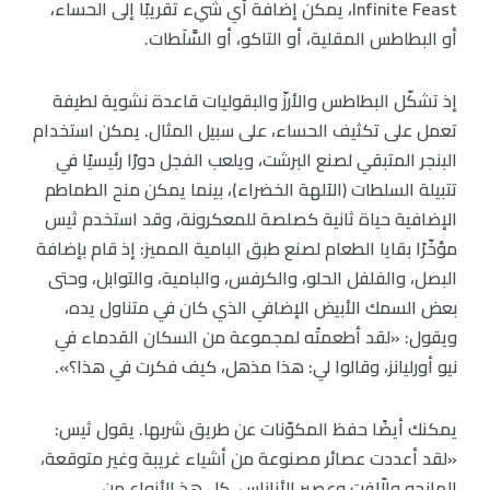
Infinite Feast، يمكن إضافة أي شيء تقريبًا إلى الحساء،
أو البطاطس المقلية، أو التاكو، أو السَّلَطات.
إذ تشكّل البطاطس والأرزّ والبقوليات قاعدة نشوية لطيفة
تعمل على تكثيف الحساء، على سبيل المثال. يمكن استخدام
البنجر المتبقي لصنع البرشت، ويلعب الفجل دورًا رئيسيًا في
تتبيلة السلطات (الآلهة الخضراء)، بينما يمكن منح الطماطم
الإضافية حياة ثانية كصلصة للمعكرونة، وقد استخدم ثيس
مؤخّرًا بقايا الطعام لصنع طبق البامية المميز: إذ قام بإضافة
البصل، والفلفل الحلو، والكرفس، والبامية، والتوابل، وحتى
بعض السمك الأبيض الإضافي الذي كان في متناول يده،
ويقول: «لقد أطعمتُه لمجموعة من السكان القدماء في
نيو أورليانز، وقالوا لي: هذا مذهل، كيف فكرت في هذا؟».
يمكنك أيضًا حفظ المكوّنات عن طريق شربها. يقول ثيس:
«لقد أعددت عصائر مصنوعة من أشياء غريبة وغير متوقعة،
المانجو والّلفت وعصير الأناناس، كل هذ الأنواع من