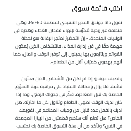
اكتب قائمة تسوق
تقول دانا جوندرز، المدير التنفيذي لمنظمة ReFED، وهي
منظمة غير ربحية مُكرّسة لإنهاء فقدان الغذاء وهدره في
الولايات المتحدة، «إنّ التحضيرَ لمتجر البقالة هو لحظة
مهمة حقًا في فن إدارة الغذاء، فالأشخاص الذين يُعدِّون
القوائم ويلتزمون بها يميلون إلى توفير الوقت والمال، كما
أنهم يهدرون كميّاتٍ أقل من الطعام».
وتضيف جوندرز: إذا لم تكن من الأشخاص الذين يعدّون
قائمة، فلا يزال بإمكانك الاعتياد على مراقبة عربة التسوّق
الخاصة بك قبل المغادرة. فكّر في جدولك الزمني، وما إذا
كان لديك الوقت لطهي الطعام وتناول كل ما اخترته، هل
لديك بالفعل عدد قليل من وجبات المطاعم في تقويمك
الخاص؟ هل تعلم أنك ستضع قطعتين من البيتزا المجمدة
في الفرن؟ وتأكد من أن سلة التسوق الخاصة بك تحتسب