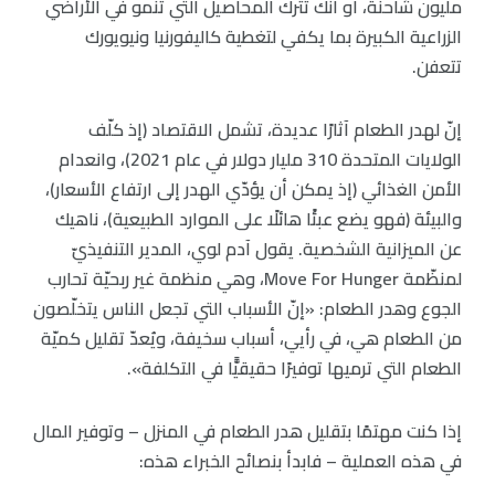
مليون شاحنة، أو أنك تترك المحاصيل التي تنمو في الأراضي
الزراعية الكبيرة بما يكفي لتغطية كاليفورنيا ونيويورك
تتعفن.
إنّ لهدر الطعام آثارًا عديدة، تشمل الاقتصاد (إذ كلّف
الولايات المتحدة 310 مليار دولار في عام 2021)، وانعدام
الأمن الغذائي (إذ يمكن أن يؤدّي الهدر إلى ارتفاع الأسعار)،
والبيئة (فهو يضع عبئًا هائلًا على الموارد الطبيعية)، ناهيك
عن الميزانية الشخصية. يقول آدم لوي، المدير التنفيذيّ
لمنظّمة Move For Hunger، وهي منظمة غير ربحيّة تحارب
الجوع وهدر الطعام: «إنّ الأسباب التي تجعل الناس يتخلّصون
من الطعام هي، في رأيي، أسباب سخيفة، ويُعدّ تقليل كميّة
الطعام التي ترميها توفيرًا حقيقيًّا في التكلفة».
إذا كنت مهتمًا بتقليل هدر الطعام في المنزل – وتوفير المال
في هذه العملية – فابدأ بنصائح الخبراء هذه: