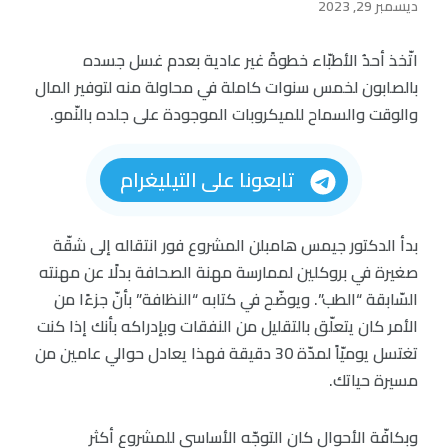
ديسمبر 29, 2023
اتّخذ أحدُ الأطبّاء خطوةً غير عادية بعدم غسل جسده
بالصابون لخمس سنوات كاملة في محاولة منه لتوفير المال
والوقت والسماح للميكروبات الموجودة على جلده بالنّمو.
تابعونا على التيليغرام
بدأ الدكتور جيمس هامبلن المشروع فور انتقاله إلى شقّة
صغيرة في بروكلين لممارسة مهنة الصحافة بدلًا عن مهنته
السّابقة “الطب”. ويوضّح في كتابه “النظافة” بأنّ جزءًا من
الأمر كان يتعلّق بالتقليل من النفقات وبإدراكه بأنك إذا كنت
تغتسل يوميّاً لمدّة 30 دقيقة فهذا يعادل حوالي عامين من
مسيرة حياتك.
وبكافّة الأحوال كان التوجّه الأساسي للمشروع أكثر