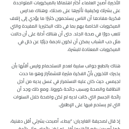
الأخيرة أصبح العلماء أكثر اهتمامًا بالميكروبات المتواجدة
على بشرتك وكيفية تأثيرها على صحتك. وهناك مدارس
فكرية مفادها أن الناس يستحمون كثيرًا ما يؤدي إلى إتلاف
الميكروبات الخاصة بهم بما في ذلك البكتيريا المفيدة والتي
تلعب دورًا في صحة الجلد. حتى أن هنالك أدلة على أن حالات
مثل حب الشباب يمكن أن تكون ناجمة جزئيًا عن خلل في
الميكروبات المعتادة للبشرة.
هناك بالطبع جوانب سلبية لعدم الاستحمام وليس أقلّها بأن
يخبرك الآخرون بأنّ الفكرة مثيرة للاشمئزاز وهو ما حدث
لجيمس. حيث كان عليه الاستمرار في غسل يديه من أجل
النظافة والصحة وبسبب جائحة كورونا. ومع ذلك وجد أن
رائحة الجسم التي كانت لديه لم تكن واضحة خلال السنوات
التي لم يستحم فيها على الإطلاق.
إذ قال لصحيفة الغارديان: “ببطء، أصبحت بشرتي أقل دهنية،
كما أصبحت بقع الأكزيما أقل. لم تكن رائحتي مثل رائحة