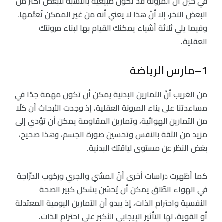
في حين أنّ المرونة قد تكون طبيعية بالنسبة للبعض أكثر من
البعض الآخر، إلا أنّ هذا لا يعني أنه من غير الممكن تَعلُّمها.
وفيما يلي ثلاثة أشياء يمكنك القيام بها لبناء مرونتك
العقلية.
1–مارس الرياضة
من الغريب أنّ التمارين البدنية يمكن أن تكون مهمة جدًا في
مساعدتنا على بناء المرونة العقلية، إذ وجدت الأبحاث أن كلًا
من التمارين الهوائية، وتمارين المقاومة يمكن أن تؤدي إلى
مزيد من الثقة بالنفس وتحسين صورة الجسم، وهذا صحيح،
بغض النظر عن مستوى لياقتك البدنية.
كما أظهرت دراسات أخرى أنّ المشي والجري وركوب الدرّاجة
في الهواء الطّلق يمكن أن يُحسّن بشكل كبير الصحة
النفسية واحترام الذات، إذ يبدو أن التمارين اليومية المعتدلة
أو القوية، لها التأثير الإيجابي الأكبر على احترام الذات.