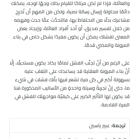
والعائلة، فإذا لم تكن مرتاحًا للقيام بذلك وجهًا لوجه، يمكنك
دائمًا محاولة إرسال رسالة نصية، ولكن من المهم أن تُخرِج
مشاعرك بدلًا من الاحتفاظ بها، فالتحدّث عمّا حدث وفهمه
من خلال تفسير صديق، أو أحد أفراد العائلة، وإيجاد بعض
المعنى لفشلك يمكن أن يكون مفيدًا بشكل خاص في بناء
المرونة والمضي قدمًا.
على الرغم من أنّ تجنّب الفشل تمامًا يكاد يكون مستحيلًا، إلّا
أنّ بناء المرونة العقلية قد يساعدك على التغلب عليه
بسهولة أكبر في كل مرة تشعر فيها بأنك فشلت في شيء
ما، حتى إنّ تجربةَ وسيلة واحدةٍ من الأساليب المذكورة هنا
قد يكون لها التأثير الكبير على كيفيّة مواجهتك للفشل في
المرة القادمة.
ترجمة:
عبير ياسين