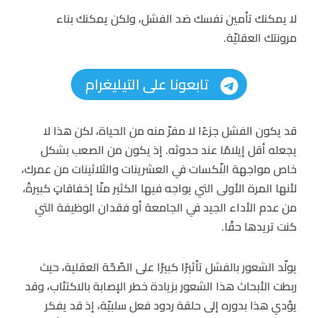
لا يمكنك تأمين نفسك ضد الفشل، ولكن يمكنك بناء
مرونتك العقليّة.
تابعونا على التيليغرام
قد يكون الفشل جزءًا لا مفرّ منه من الحياة، لكن هذا لا
يجعله أقل إيلامًا عند حدوثه. إذ يكون من الصعب بشكل
خاص مواجهة النّكسات في العشرينات والثلاثينات من عمرك،
لأنها المرة الأولى التي يواجه فيها الكثير منّا إخفاقاتٍ كبيرةً،
من عدم الأداء الجيد في الجامعة أو فقدان الوظيفة التي
كنت تريدها حقًا.
يولّد الشعور بالفشل تأثيرًا كبيرًا على الصّحّة العقلية، حيث
ربطت الأبحاث هذا الشعور بزيادة خطر الإصابة بالاكتئاب، وقد
يؤدي هذا بدوره إلى حلقة ردود فعل سلبيّة، إذ قد يفكر