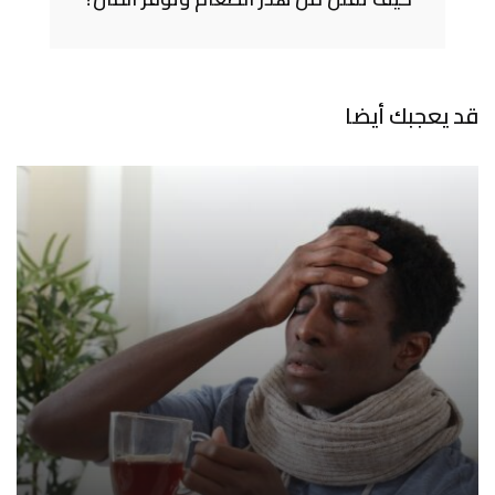
قد يعجبك أيضا