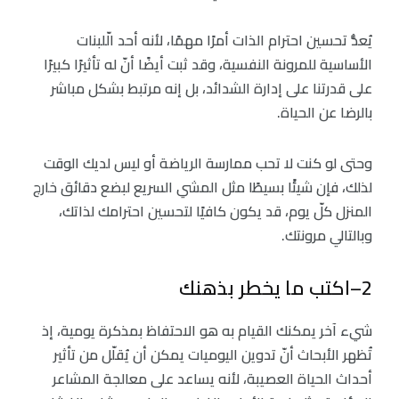
يُعدُّ تحسين احترام الذات أمرًا مهمًا، لأنه أحد الّلبنات
الأساسية للمرونة النفسية، وقد ثبت أيضًا أنّ له تأثيرًا كبيرًا
على قدرتنا على إدارة الشدائد، بل إنه مرتبط بشكل مباشر
بالرضا عن الحياة.
وحتى لو كنت لا تحب ممارسة الرياضة أو ليس لديك الوقت
لذلك، فإن شيئًا بسيطًا مثل المشي السريع لبضع دقائق خارج
المنزل كلّ يوم، قد يكون كافيًا لتحسين احترامك لذاتك،
وبالتالي مرونتك.
2–اكتب ما يخطر بذهنك
شيء آخر يمكنك القيام به هو الاحتفاظ بمذكرة يومية، إذ
تُظهر الأبحاث أنّ تدوين اليوميات يمكن أن يُقلّل من تأثير
أحداث الحياة العصيبة، لأنه يساعد على معالجة المشاعر