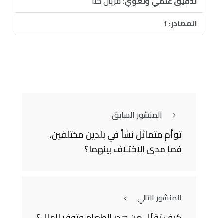
تدقيق علمي ولغوي:
فريال حنا
المصادر:
1
المنشور السابق
توأم متماثل نشأ في بلدين مختلفين،
فما مدى الاختلاف بينهما؟
المنشور التالي
كيف تقلّل من هدر الطعام وتوفر المال؟