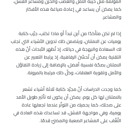
المؤلمة مثل خيبة الأمل والغضب والحزن ومشاعر الفشل،
كما يمكن أن يساعد في إعادة صياغة هذه الأفكار
والمشاعر.
إذا لم تكن متأكدًا من أين تبدأ أو ماذا تكتب، جرّب كتابة
يوميات عن الامتنان، ويتضمن ذلك تدوين الأشياء التي تجلب
لك السعادة والبهجة في حياتك، إذ تُظهر الأبحاث أنّ هذه
التقنية يمكن أن تُحسّنَ الرفاهية، إذ يرتبط التعبير عن
الامتنان بصحّة نفسية أفضل، بالإضافة إلى زيادة التفاؤل
والأمل وتقوية العلاقات، وكلّ ذلك مرتبط بالمرونة.
كما وجدت الدراسات أنّ مجرّد كتابة ثلاثة أشياء تشعر
بالامتنان لها كل يوم، يمكن أن يكون له تأثير طويل الأمد
على صحتك، كما يحميك من التوتّر عندما تجعلها عادة
يومية، وفي مواجهة الفشل، قد تساعدك هذه العادة في
التّغّلب على المشاعر الصعبة والمضيّ قدمًا.