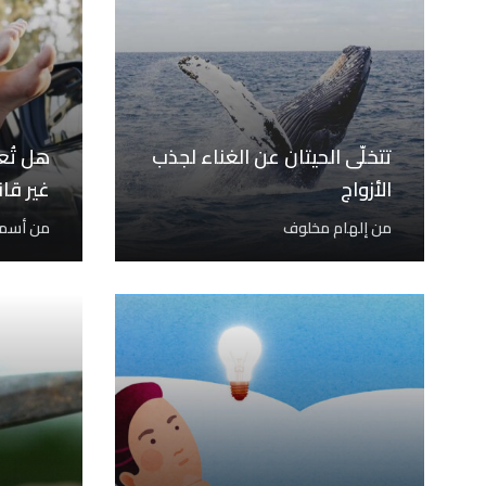
تتخلّى الحيتان عن الغناء لجذب
هل تُعت
الأزواج
غير قان
من
إلهام مخلوف
من
أسما