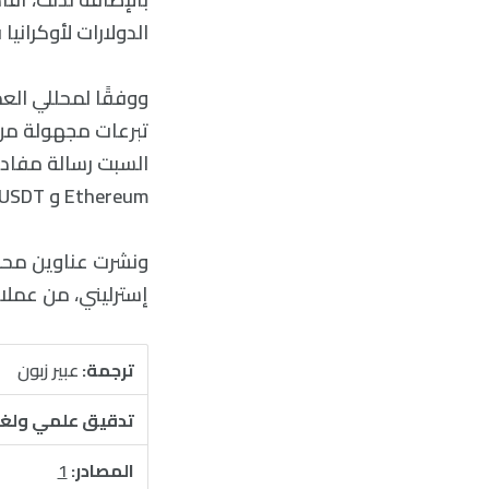
الدولارات لأوكرانيا
ووفقًا لمحللي العم
تبرعات مجهولة من 
Ethereum و USDT».
إسترليني، من عملا
ترجمة:
عبير زبون
تدقيق علمي ولغ
المصادر:
1