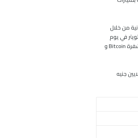
نية من خلال
ويتر في يوم
السبت رسالة مفادها: «قف مع شعب أوكرانيا، تقبل الآن التبرعات بالعملات المشفرة Bitcoin و
ين من العملات المشفرة جمعتا 5.4 مليون دولار، أي 4 ملايين جنيه