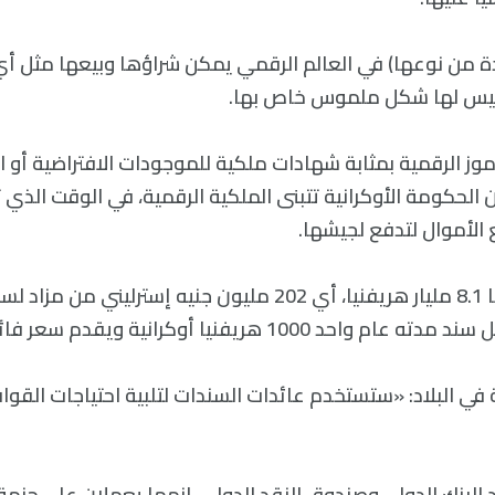
ريدة من نوعها) في العالم الرقمي يمكن شراؤها وبيعها مثل
ليس لها شكل ملموس خاص بها.
موز الرقمية بمثابة شهادات ملكية للموجودات الافتراضية أو ا
 أن الحكومة الأوكرانية تتبنى الملكية الرقمية، في الوقت الذي
الأموال لتدفع لجيشها.
وقد جمعت أوكرانيا 8.1 مليار هريفنيا، أي 202 مليون جنيه إسترل
10 هريفنيا أوكرانية ويقدم سعر فائدة بنسبة 11%.
ة في البلاد: «ستستخدم عائدات السندات لتلبية احتياجات القو
د البنك الدولي وصندوق النقد الدولي، إنهما يعملان على حزمة 