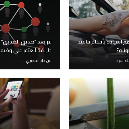
بر القيادة بأقدام حافية
لم يعد “صديق الصديق”
ونية؟
طريقة للعثور على وظيف
ء سيد
من
حلا المصري