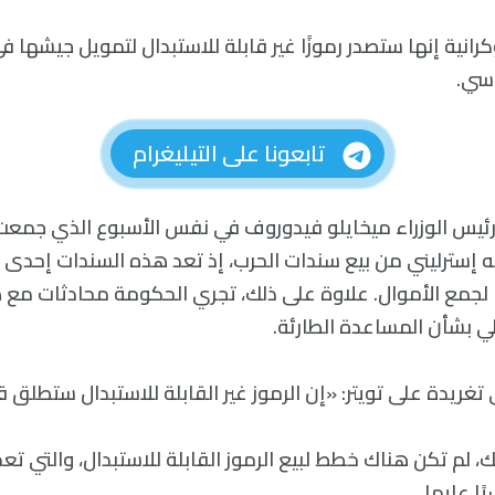
رانية إنها ستصدر رموزًا غير قابلة للاستبدال لتمويل جيشها في
وسي.
تابعونا على التيليغرام
 رئيس الوزراء ميخايلو فيدوروف في نفس الأسبوع الذي جمعت ف
ن جنيه إسترليني من بيع سندات الحرب، إذ تعد هذه السندات إحدى 
 لجمع الأموال. علاوة على ذلك، تجري الحكومة محادثات مع 
لي بشأن المساعدة الطارئة.
ريدة على تويتر: «إن الرموز غير القابلة للاستبدال ستطلق قري
، لم تكن هناك خطط لبيع الرموز القابلة للاستبدال، والتي تع
ًا عليها.