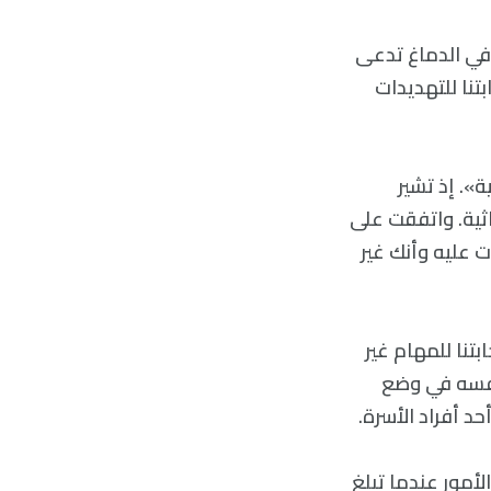
 في الدماغ تدعى
تنا للتهديدات
. إذ تشير
ثية. واتفقت على
 عليه وأنك غير
تنا للمهام غير
نفسه في وضع
د أفراد الأسرة.
أمور عندما تبلغ