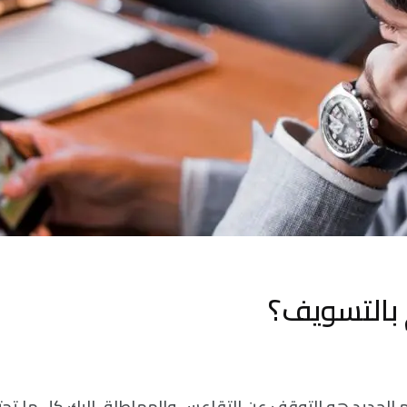
 بالتسويف؟
ام الجديد هو التوقف عن التقاعس والمماطلة، إليك كل ما تح