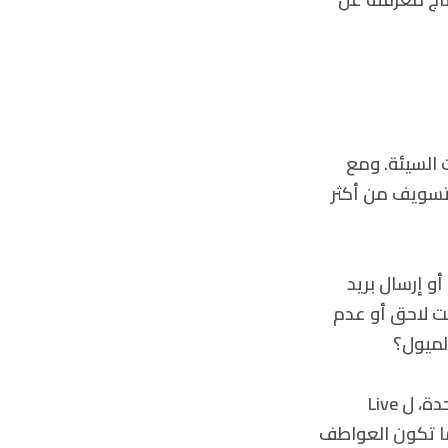
ت السيئة. ومع
لتسويف من أكثر
و إرسال بريد
ت لاحق أو عدم
لميول؟
قالت فوشيا سيرويس، أستاذة علم النفس في جامعة دورهام في المملكة المتحدة، ل Live
ا ما تكون العواطف