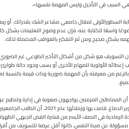
هي السبب في التأجيل وليس المهمة نفسها».
ابة السطورالأولى لمقال جامعي مشاعر الشك بقدراتك. أو رب
وعًا واسعًا للكتابة عنه، فإن عدم وضوح التعليمات بشكل كاف
 بشكلٍ صحيح ومن ثم التفكير بالعواقب المحتملة لذلك.
ن التسويف هو شكل من أشكال التأخير الطوعي غير الضروري،
ب إعطائه الأولوية للمهام الأخرى أو بسبب وجود حالة طوارئ 
الرغم من معرفته بأن المهمة ضرورية وذات قيمة بالنسبة له أ
ميع.
 المماطلين المزمنين يواجهون صعوبة في إدارة وتنظيم عو
أظهرت دراسة لتصوير الدماغ، قامت بها وزملائها عام 1
ادة الرمادية في النصف الأيسر من قشرة الفص الجبهي الظهر
مسؤولة عن ضبط النفس، كانوا أقل عرضة للتسويف من أقرانه