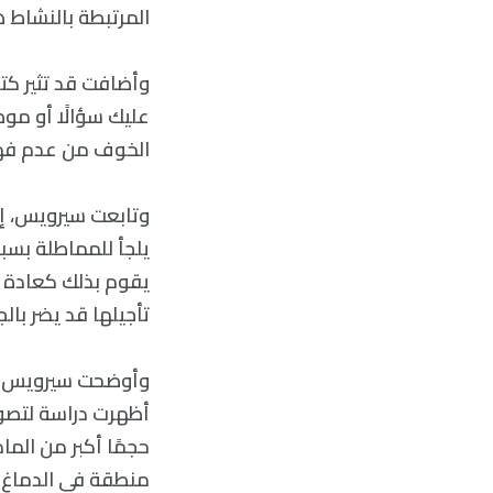
المرتبطة بالنشاط 
وأضافت قد تثير كت
عليك سؤالًا أو موض
الخوف من عدم فهمه
وتابعت سيرويس، إ
يلجأ للمماطلة بسب
يقوم بذلك كعادة ب
تأجيلها قد يضر بالج
وأوضحت سيرويس أن
حجمًا أكبر من الم
منطقة في الدماغ 