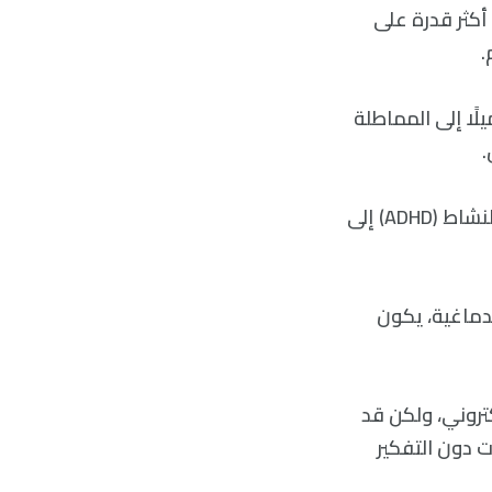
أكثر قدرة على
.
ًا إلى المماطلة
.
وهذا يفسر جزئيًا نزوع الأشخاص الذين يعانون من اضطراب نقص الانتباه أو فرط النشاط (ADHD) إلى
للوزة الدماغية، يكون
تروني، ولكن قد
ات دون التفكير