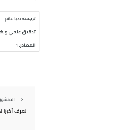
ترجمة:
صبا غانم
تدقيق علمي ولغ
المصادر:
1
المنشور
نعرف أخيرًا ل