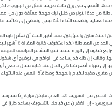
حدها الأقصى، حتى وإن كانت طريقة تتمثل في الهروب». لكن
اطلة من حدة التوتر من خلال ترك مهمة معلّقة دون حل، مما
حة العقلية وتضعف الأداء الأكاديمي وتفضي إلى ضائقة مال
المتكاسلين والمؤجلين، فقد أظهر البحث أن تعلّم إدارة الم
يمكن أن يساعد في الحد من المماطلة (ل
اجع خطوة إلى الوراء عندما تبدو المشاعر المرافقة للمهمة 
نبها. وقالت إن ذلك قد يساعد في الواقع في توضيح أي شكو
ا إلى مهام أصغر كما هي الحال عند كتابة مقال جامعي أو 
 مغزى مفيد للقيام بالمهمة ومكافأة النفس عند الانتهاء 
ردت التخلص من التسويف هذا العام، فليكن قرارك إذًا ممارسة
 سيرويس: «إن الغفران عن قيامك بالتسويف يساعد كثيرًا في