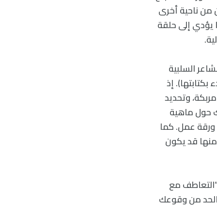
 من ناحية أخرى
 يؤدي إلى حلقة
ية.
شاعر السلبية
قد استغرقت كاتبة المقالة 8 أشهر للبدء بكتابتها). إذ
مربكة، وتحديد
ك حول ماهية
ورقة عمل. كما
منها قد يكون
 “التعاطف مع
 الحد من وقوعك