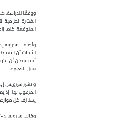
ووفقًا للدراسة، كل
القشرة الحزامية ا
المتوقعة، كلما زاد
وأضافت سيرويس: «
الأبحاث أن المماط
أنه «يمكن أن تكون
قابل للتغيير».
و تشير سيرويس إلى 
المرغوب بها. إذ ي
يستنزف كل موارده ا
وقالت سيرويس: «تغ