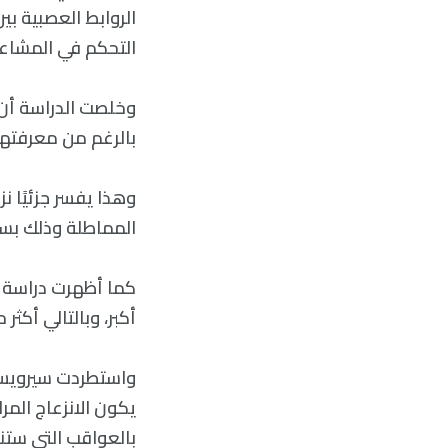
الروابط العصبية بي
التحكم في المشاعر ا
وخلصت الدراسة أن ا
بالرغم من معرفتهم
المماطلة وذلك بس
أكبر، وبالتالي أك
واستطردت سيرويس: 
يكون الانزعاج المرا
بالعواقب التي ست