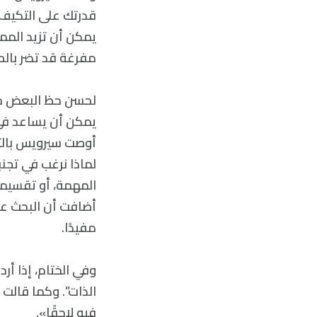
قدرتك على التكيف 
يمكن أن تزيد المم
مفرغة قد تضر بالص
لحسن حظ البعض من 
أوصت سيرويس بالتر
لماذا نرغب في تج
المهمة، أو تقسيمه
أضافت أن البحث عن
مفيدًا.
وفي الختام، إذا أ
الذات”. وكما قالت
فيه لاحقًا».