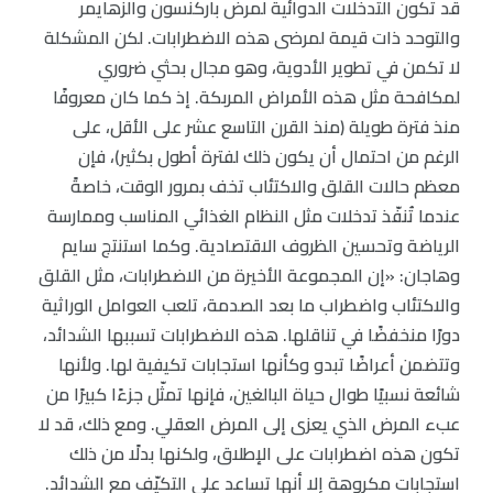
قد تكون التدخلات الدوائية لمرض باركنسون والزهايمر
والتوحد ذات قيمة لمرضى هذه الاضطرابات. لكن المشكلة
لا تكمن في تطوير الأدوية، وهو مجال بحثي ضروري
لمكافحة مثل هذه الأمراض المربكة. إذ كما كان معروفًا
منذ فترة طويلة (منذ القرن التاسع عشر على الأقل، على
الرغم من احتمال أن يكون ذلك لفترة أطول بكثير)، فإن
معظم حالات القلق والاكتئاب تخف بمرور الوقت، خاصةً
عندما تُنفّذ تدخلات مثل النظام الغذائي المناسب وممارسة
الرياضة وتحسين الظروف الاقتصادية. وكما استنتج سايم
وهاجان: «إن المجموعة الأخيرة من الاضطرابات، مثل القلق
والاكتئاب واضطراب ما بعد الصدمة، تلعب العوامل الوراثية
دورًا منخفضًا في تناقلها. هذه الاضطرابات تسببها الشدائد،
وتتضمن أعراضًا تبدو وكأنها استجابات تكيفية لها. ولأنها
شائعة نسبيًا طوال حياة البالغين، فإنها تمثّل جزءًا كبيرًا من
عبء المرض الذي يعزى إلى المرض العقلي. ومع ذلك، قد لا
تكون هذه اضطرابات على الإطلاق، ولكنها بدلًا من ذلك
استجابات مكروهة إلا أنها تساعد على التكيّف مع الشدائد.