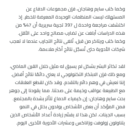
وكما كتب سايم وهاجان، فإن مجموعات الدفاع عن
المستهلك ليست المنظمات الوحيدة المعرضة للخطر. إذ
اكتشفت مراجعة واحدة ل 397 تجربة سريرية أن 47% من
هذه الدراسات أبلغت عن تضارب مصالح واحد على الأقل.
وكما كتب ويتاكر من قبل، تُلغى نتائج التجارب عندما لا تعجب
شركات الأدوية حتى تُسجّل نتائج أكثر ملاءمة.
لقد تكاثر البشر بشكل لم يسبق له مثيل خلال القرن الماضي،
ومع ذلك فإن الابتكار التكنولوجي لا يعني دائمًا نتائج أفضل.
إننا نعيش في وهم دائم بالتقدم. وقد كان لقطع العلاقات
مع الطبيعة عواقب وخيمة على صحتنا. مما يقودنا إلى جوهر
بحث سايم وهاجان: إن كيمياء الدماغ تتأثر بشدة بالمجتمع.
فمن المؤكد أن بعض الأشخاص يولدون بخلل في النمو
بسبب الجينات. لكن هذا لا يفسّر زيادة أعداد الأشخاص الذين
يتناولون زولوفت وزاناكس وعشرات الأدوية الأخرى اليوم.