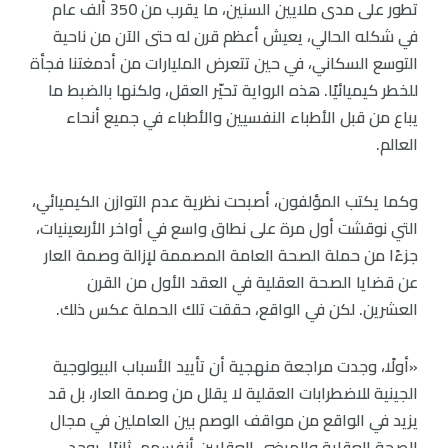
تطور على مدى ملايين السنين، ما يقرب من 350 ألف عام
في شكله الحالي، يعيش أعظم قرن له حتى الآن من ناحية
التوسع السكاني، في حين تتعرض المليارات من أدمغتنا فجأة
للخطر كيميائيًا. هذه الرواية تحيّر العقل، ولكنها بالضبط ما
يباع من قبل الأطباء النفسيين والأطباء في جميع أنحاء
العالم.
وكما يكتب المؤلفون، أصبحت نظرية عدم التوازن الكيميائي،
التي نوقشت أول مرة على نطاق واسع في أواخر الأربعينيات،
جزءًا من حملة الصحة العامة المصممة لإزالة وصمة العار
عن قضايا الصحة العقلية في العقد الأول من القرن
العشرين. لكن في الواقع، حققت تلك الحملة عكس ذلك.
«أولًا، وجدت مراجعة منهجية أن تأييد الأسباب البيولوجية
الجينية للاضطرابات العقلية لا يقلل من وصمة العار، بل قد
يزيد في الواقع من مواقف الوصم بين العاملين في مجال
الصحة العقلية والمرضى العقليين أنفسهم. ثانيًا، يوجد