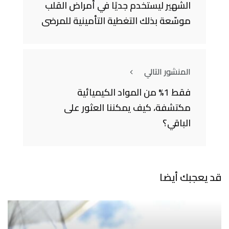
الشهير ليستخدم جديًا في أمراض القلب
موسّعة بذلك التغطية التأمينية للمرضى
المنشور التالي
فقط 1% من المواد الكيميائية
مكتشفة، كيف يمكننا العثور على
الباقي؟
قد يعجبك أيضا