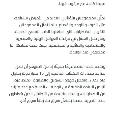
مهما كانت، غير مرغوب فيها.
تمثّل المجموعتان الأوّليّتان العديد من الأمراض الشائعة،
مثل الخرف والتوحد والفصام. بينما تمثّل المجموعتان
الأخريان الاضطرابات التي استغلها الطب النفسي الحديث.
ومن خلال الفشل في مراعاة العوامل البيئية والعنصرية
والاقتصادية والعائلية والمجتمعية، بيعت قصة مفادها أننا
محطمون منذ الولادة.
وتخدم هذه القصة غرضًا معينًا: إذ من المتوقع أن تصل
صناعة مضادات الاكتئاب العالمية إلى 16 مليار دولار بحلول
عام 2023. وبفضل جهود التسويق والضغوط المتضافرة،
تتزامن الزيادة الطفيفة في الوصفات الطبية مع عدد متزايد
من الاضطرابات، وأعداد متزايدة من الأطفال الذين يتعاطون
هذه الأدوية. عندما يُستغلّ سوق ما، يُنشأ سوق آخر.