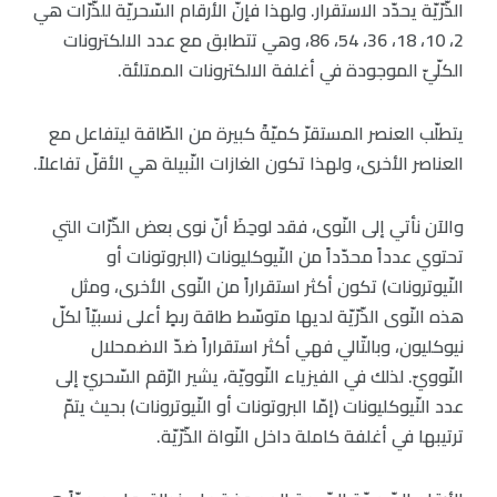
الذّرّيّة يحدّد الاستقرار. ولهذا فإنّ الأرقام السّحريّة للذّرّات هي
2، 10، 18، 36، 54، 86، وهي تتطابق مع عدد الالكترونات
الكلّيّ الموجودة في أغلفة الالكترونات الممتلئة.
يتطلّب العنصر المستقرّ كميّةً كبيرة من الطّاقة ليتفاعل مع
العناصر الأخرى، ولهذا تكون الغازات النّبيلة هي الأقلّ تفاعلاً.
والآن نأتي إلى النّوى، فقد لوحِظَ أنّ نوى بعض الذّرّات التي
تحتوي عدداً محدّداً من النّيوكليونات (البروتونات أو
النّيوترونات) تكون أكثر استقراراً من النّوى الأخرى، ومثل
هذه النّوى الذّرّيّة لديها متوسّط طاقة ربطٍ أعلى نسبيّاً لكلّ
نيوكليون، وبالتّالي فهي أكثر استقراراً ضدّ الاضمحلال
النّوويّ. لذلك في الفيزياء النّوويّة، يشير الرّقم السّحريّ إلى
عدد النّيوكليونات (إمّا البروتونات أو النّيوترونات) بحيث يتمّ
ترتيبها في أغلفة كاملة داخل النّواة الذّرّيّة.