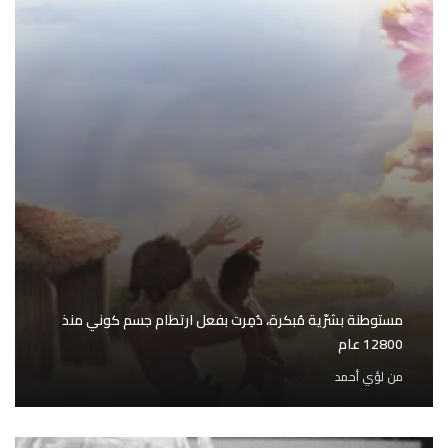
مستوطنة بشرّية مُبكرة، دُمِرت بفعل ارتطام جسم كوني منذ
12800 عام
من
لؤي أحمد