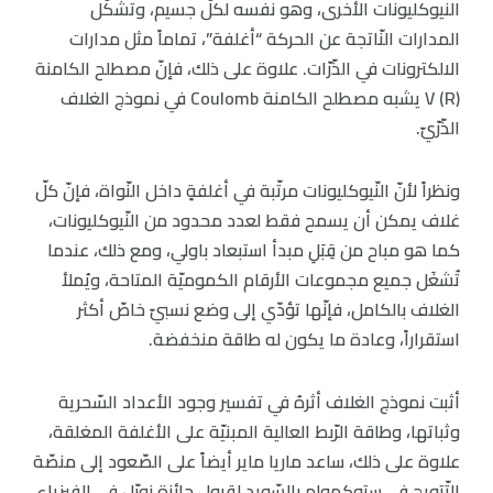
النيوكليونات الأخرى، وهو نفسه لكلّ جسيم، وتشكّل
المدارات النّاتجة عن الحركة “أغلفة”، تماماً مثل مدارات
الالكترونات في الذّرّات. علاوة على ذلك، فإنّ مصطلح الكامنة
V (R) يشبه مصطلح الكامنة Coulomb في نموذج الغلاف
الذّرّيّ.
ونظراً لأنّ النّيوكليونات مرتّبة في أغلفةٍ داخل النّواة، فإنّ كلّ
غلاف يمكن أن يسمح فقط لعدد محدود من النّيوكليونات،
كما هو مباح من قِبَلِ مبدأ استبعاد باولي، ومع ذلك، عندما
تُشغَل جميع مجموعات الأرقام الكموميّة المتاحة، ويُملأ
الغلاف بالكامل، فإنّها تؤدّي إلى وضع نسبيّ خاصّ أكثر
استقراراً، وعادة ما يكون له طاقة منخفضة.
أثبت نموذج الغلاف أثرهُ في تفسير وجود الأعداد السّحرية
وثباتها، وطاقة الرّبط العالية المبنيّة على الأغلفة المغلقة،
علاوة على ذلك، ساعد ماريا ماير أيضاً على الصّعود إلى منصّة
التّتويج في ستوكهولم بالسّويد لقبول جائزة نوبّل في الفيزياء