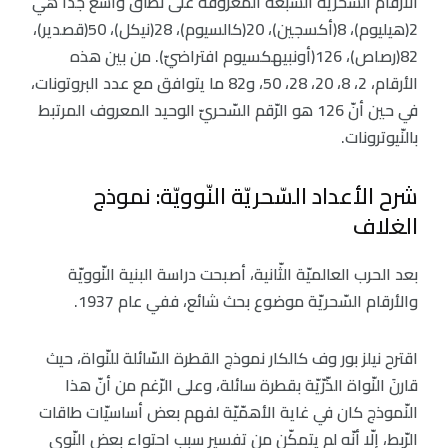
الأرقام السّحريّة السّبعة المعروفة على نطاق واسع جدّاً هي
2(هيليوم)، 8(أكسجين)، 20(كالسيوم)، 28(نيكل)، 50(قصدير)،
82(رصاص)، 126(أونبيهكسيوم افتراضيّ). من بين هذه
الأرقام، 2، 8، 20، 28، 50، و82 ما يتوافق مع عدد البروتونات،
في حين أنّ 126 هو الرّقم السّحريّ الوحيد المعروف المرتبط
بالنّيوترونات.
شرح الأعداد السّحريّة النّوويّة: نموذج
الغلاف
بعد الحرب العالميّة الثّانية، أصبحت دراسة البنية النّوويّة
والأرقام السّحريّة موضوع بحث شائع، ففي عام 1937.
اقترح نيلز بور وف كالكار نموذج القطرة السّائلة للنّواة، حيث
قارنَ النّواة الذّرّيّة بقطرة سائلة، وعلى الرّغم من أنّ هذا
النّموذج كان في غاية الأهمّيّة لفهم بعض أساسيّات طاقات
الرّبط، إلّا أنّه لم يتمكّن من تفسير سبب احتواء بعض النّوى