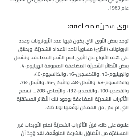
عام 1963.
نوى سحريّة مضاعفة:
توجد بعض النّوى التي يكون فيها عدد النّيوترونات وعدد
البروتونات (الذّرّيّ) مساوياً لأحد الأعداد السّحريّة، ويطلق
على هذه الأنواع من النّوى اسم السّحر المضاعف، وتشمل
بعض النّظائر السّحريّة المضاعفة المعروفة الهيليوم-4،
والهيليوم-10، والأكسجين-16، والكالسيوم-40،
والكالسيوم-48، والنّيكل-48، والنّيكل-56، والنّيكل-78،
والقصدير-100، والقصدير-132، والرّصاص-208… تسمح
التّأثيرات السّحريّة المضاعفة بوجود تلك النّظائر المستقرّة
التي لم يكن من الممكن توقّعها لولا ذلك.
علاوة على ذلك، فإنّ التّأثيراتِ السّحريّةَ تمنع النّويدات غير
المستقرّة من التّضاؤل بالسّرعة المتوقّعة، لقد وُجِدَ أنّ