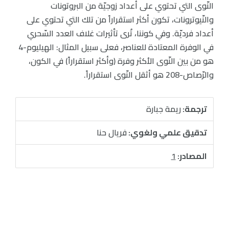
النّوى التي تحتوي على أعداد زوجيّة من البروتونات
والنّيوترونات، تكون أكثر استقراراً من تلك التي تحتوي على
أعداد فرديّة. وفي كوننا، تُرى تأثيرات غلاف العدد السّحري
في الوفرة المعتادة للعناصر، فعلى سبيل المثال: الهيليوم-4
هو من بين النّوى الأكثر وفرة (وأكثر استقراراً) في الكون،
والرّصاص-208 هو أثقل النّوى استقراراً.
ترجمة:
ريمة جبارة
تدقيق علمي ولغوي:
فريال حنا
المصادر:
1