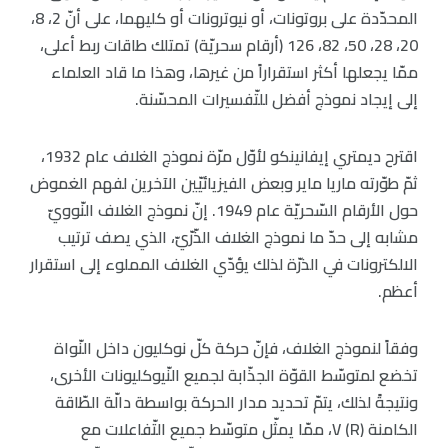
المحدّدة على بروتونات، أو نيوترونات أو كليهما، على أنّ 2، 8،
20، 28، 50، 82، 126 (أرقام سحريّة) تمتلك طاقات ربط أعلى،
ممّا يجعلها أكثر استقراراً من غيرها، وهذا ما قاد العلماء
إلى إيجاد نموذج أفضل للتّفسيرات المحسّنة.
اقترح ديمتري إيفانينكو لأوّل مرّة نموذج الغلاف عام 1932،
ثمّ طوّرته ماريا ماير وبعض الفيزيائيّين الآخرين لفهم الغموض
حول الأرقام السّحريّة عام 1949. إنّ نموذج الغلاف النّوويّ
مشابه إلى حدّ ما نموذج الغلاف الذّرّيّ، الذي يصف ترتيب
الالكترونات في الذرّة لذلك يؤدّي الغلاف المملوء إلى استقرار
أعظم.
وفقاً لنموذج الغلاف، فإنّ حركة كلّ نوكليون داخل النّواة
تخضع لمتوسّط القوّة الجذّابة لجميع النّيوكليونات الأخرى،
ونتيجةً لذلك، يتمّ تحديد مدار الحركة بواسطة دالّة الطّاقة
الكامنة V (R)، ممّا يمثّل متوسّط جميع التّفاعلات مع