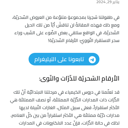
يناير 29, 2024
في طفولتنا سُحِرنا بمجموعةٍ متنوّعة من العروض السّحريّة،
ومع ذلك فهذه المقالةُ لن تناقشَ أيّاً من تلك الحيل
السّحريّة، في الواقع ستلقي بعض الضّوء على السّبب وراء
سحر الاستقرار النّوويّ: الأرقام السّحريّة!
تابعونا على التيليغرام
الأرقام السّحريّة للذّرّات والنّوى:
قد تعلّمنا في دروس الكيمياء في مرحلتنا الابتدائيّة أنّ تلك
الذّرّات ذات المدارات الذّرّيّة الممتلئة، أو نصف الممتلئة هي
الأكثر استقراراً، فعلى سبيل المثال، الغازات النّبيلة لديها
مدارات ذرّيّة ممتلئة هي الأكثر استقراراً من بين كلّ العناصر،
لذلك في حالة الذّرّات، فإنّ عدد الالكترونات في المدارات