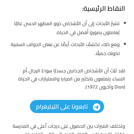
النقاط الرئيسية:
تشيرُ الأبحاث إلى أن الأشخاص ذوو المظهر الحسن غالبًا
يُعاملون بصورةٍ أفضل في الحياة.
ومع ذلك، تكشفُ الأبحاث أيضًا عن بعض الجوانب السلبية
لكونك جميلًا.
لقد ثبُتَ أن الأشخاص الجذابين جسديًا سواءً الرجال أم
النساء يتمتعون بالكثير من المزايا والامتيازات في الحياة
(Dion وآخرون 1972).
تابعونا على التيليغرام
وتختلف الميزات بين الحصول على درجات أعلى في المدرسة
مقابل تقديم نفس العمل الجيد، إلى تلقي المزيد من