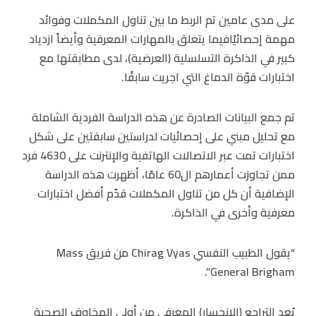
على مدى عامين تم الربط ما بين تناول المكملات وفوائد
مهمة إحصائيًافيما يتعلق بالمهارات المعرفية وأيضاً ازدياد
كبير في الذاكرة التسلسلية (العرضية)، لدى مطابقتها مع
اختبارات قوّة الدماغ التي اجريت سابقًا.
تم جمع البيانات الصادرة عن هذه الدراسة الفردية الشاملة
مع تحليل مبني على إحصائيات لدراستين سابقتين على شكل
اختبارات تمت عبر الاتصالات الهاتفية والإنترنت على 4630 فرد
ممن تجاوزت أعمارهم ال60 عامًا، أظهرت هذه الدراسة
الإضافية أن كل من تناول المكملات قدّم أفضل اختبارات
معرفية وأخرى في الذاكرة.
“يقول الطبيب النفسي Chirag Vyas من فريق Mass
General Brigham”.
يُعد التراجع (الانحسار) المعرفي من أولى المخاوف الصحية