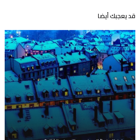
قد يعجبك أيضا