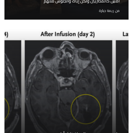
امشِ كالمصريّين ولكن إيّاك والجلوس مثلهم
من
ريمة جبارة