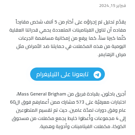
فبراير 15, 2024
يقدّم تحليل تم إجراؤه على أكثر من 5 آلاف شخص مقترحاً
مفاده أن تناول الفيتامينات المتعددة يحمي قدراتنا العقلية
كلّما كبرنا سناً، كما يرفع من إمكانية مساهمة الجرعات
اليومية من هذه المكملات في حمايتنا ضد الأمراض مثل
مرض الزهايمر.
تابعونا على التيليغرام
أجرى باحثون، بقيادة فريق من Mass General Brigham،
اختبارات معرفيّة على 573 مشارك ممن أعمارهم فوق ال60
عام وفق دورات لمدّة عامين. حيث تم تقسيم المتطوعين
إلى 4 مجموعات وأُعطوا خليط يجمع مكملات من مسحوق
الكوكا، مكملات الفيتامينات وأدوية وهمية.