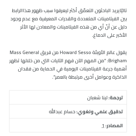
تاليًايريد الباحثون التعمّق أكثر ليعرفوا سبب ظهور هذاالرابط
بين الفيتامينات المتعددة والقدرات المعرفية مع عدم وجود
دليل عن أنّ أي من هذه الفيتامينات والمعادن لها الأثر
الأكبر على الدماغ.
يقول عالم الأوبئة Howard Sesso من فريق Mass General
Brigham: “من المهم الآن فهم الآليات التي من خلالها تظهر
أهمية جرعة الفيتامينات اليومية في الحماية من فقدان
الذاكرة وعوامل أخرى مرتبطة بالعمر.”.
ترجمة:
لينا شعبان
تدقيق علمي ولغوي:
حسام عبدالله
المصادر:
1