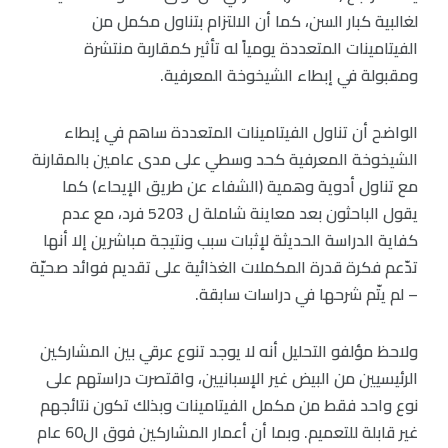
لغالبية كبار السن، كما أن الالتزام بتناول مكمل من
الفيتامينات المتعددة يومياً له تأثير كمقاربة منتشرة
ومقبولة في إبطاء الشيخوخة المعرفية.
الواضح أن تناول الفيتامينات المتعددة ساهم في إبطاء
الشيخوخة المعرفية كحد وسطي على مدى عامين بالمقارنة
مع تناول أدوية وهمية (الشفاء عن طريق الإيحاء) كما
يقول الباحثون بعد معاينة شاملة ل 5203 فرد، مع عدم
كفاية الدراسة الحديثة لإثبات سبب ونتيجة مباشرين إلا أنها
تدّعم فكرة قدرة المكملات الغذائية على تقديم فوائد صحيّة
– لم يتّم شرحها في دراسات سابقة.
ولاحظ مؤلفو التحليل أنه لا يوجد تنوع عرقي بين المشاركين
الرئيسيين من البيض غير الإسبانيين، واقتصرت دراستهم على
نوع واحد فقط من مكمل الفيتامينات وبذلك تكون نتائجهم
غير قابلة للتعميم. وبما أن أعمار المشاركين فوق ال60 عام