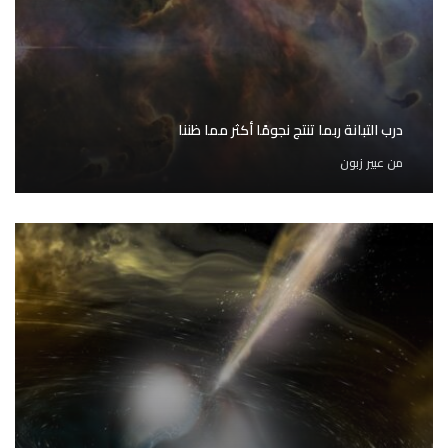
درب التبانة ربما تنتج نجومًا أكثر مما ظننا
من
عبير زبون