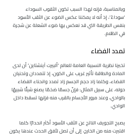
وبالمناسبة، فإنه لهذا السبب تكون الثقوب السوداء
‘سوداءً’، إذ أنه لا يمكننا عكس الضوء عن الثقب الأسود
بنفس الطريقة التي قد نعكس بها ضوء الشعلة عن شجرة
في الظلام.
تمدد الفضاء
تخبرنا نظرية النسبية العامة للعالم ‘ألبيرت آينشتاين’ أن لدى
المادة والطاقة تأثير غريب على الكون، إذ تتمددان وتحنيان
الفضاء، وكلما زاد حجم الجسم زاد تمدد وانحناء الفضاء
حوله، على سبيل المثال: فإنّ جسمًا ضخمًا يصنع شيئًا شبيهًا
بالوادي، وعند مرور الأجسام بالقرب منه فإنها تسقط داخل
الوادي.
يصبح التجويف الناتج عن الثقب الأسود أكثر انحدارًا كلما
اقتبرت منه من الخارج، إلى أن تصل لأفق الحدث عندها يكون