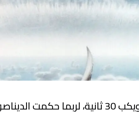
لو تأخر الكويكب 30 ثانية، لربما حكمت الدين