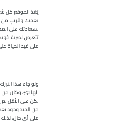
يُعَدّ الموقع كل ش
يعجبك وقريبٍ من 
لسعادتك على المدى
تتعرض لضربة كويكب
على قيد الحياة عل
ولو جاء هذا النيز
الهادئ. وكان من ا
لكن على الأقل لم ي
من الجيد وجود بعض 
على أي حال، لذلك 