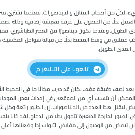
يء، لكلّ من أصحاب المنازل والديناصورات. فعندما تشتري منزل
العمل بدلًا من الحصول على غرفة معيشة إضافية وذلك لضما
 الطويل. وعندما تكون ديناصورًا من العصر الطباشيري، فمن
 عملاق في وسط المحيط بدلًا من قبالة سواحل المكسيك مب
ى المدى الطويل.
تابعونا على التيليغرام
ك بعد نصف دقيقة فقط، لكان قد ضرب مكانًا ما في المحيط ال
لممكن أن يتسبب أي من الموقعين في إحداث بعض الموجات الق
كن ليقتل هذا العدد من الديناصورات. إن الطيور رائعة وكل ش
الطيور الجارحة الصغيرة تتجول بدلًا من الدجاج، لقد كانا بنفس
لن تتمكن من الوصول إلى مقابض الأبواب إذا وضعناها أعلى قل