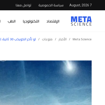
سياسة الخصوصية
تواصل معنا
7 August, 2026
الإقتصاد
التكنولوجيا
الطب
ا
Meta Science
/
الأخبار
/
منوعات
/
لو تأخر الكويكب 30 ثانية، لربما حكمت الديناصورات العالم