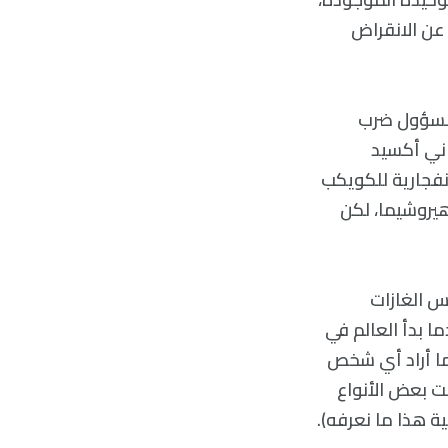
عن الانقراض
المسؤول ضرب
اني أكسيد
انفجارية للكويكب
هيروشيما، لكن
كس الغازات
ما بدأ العالم في
ما أراد أي شخص
Popula التحقق مما إذا كانت بعض الأنواع
ة هذا ما نعرفه).