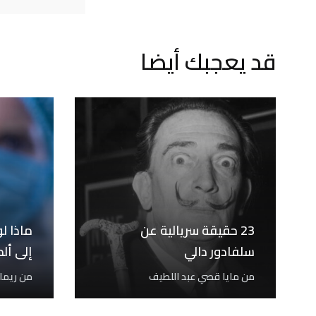
قد يعجبك أيضا
23 حقيقة سريالية عن
ماذا ل
سلفادور دالي
إلى أل
من
مايا قصي عبد اللطيف
من
ريما 