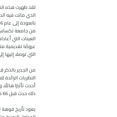
لقد ظهرت هذه النتا
الذي ماتت فيه الدي
من جامعة تكساس با
عروضًا تقديمية مت
التي توصلا إليها إل
من الجدير بالذكر ق
النظريات الرائدة ل
أحدث تأثيرًا هائلًا
ذلك حدث قبل 66 مليون سنة.
يعود تأريخ فوهة 
الجداول الزمنية متط