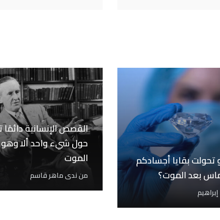
القصص الإنسانية دائمًا ت
حول شيء واحد ألا وهو
الموت
و تحولت بقايا أجسادكم
ماس بعد الموت؟
من
ندى ماهر قاسم
إبراهيم