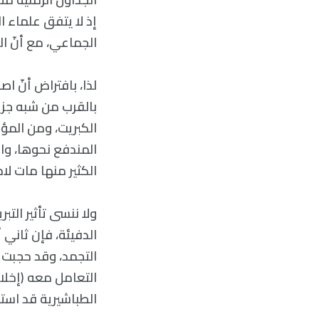
إذ لا يتفق علماء
الجماعي، مع أنّ ال
لذا، بافتراض أنّ ا
بالقرب من شبه جزير
الكبريت، ومن المؤك
المندفع نحوها، وا
الكثير منها مات لاحق
ولا ننسى تأثير الت
الدفيئة، فإن ثاني 
التجمد، وقد حجبت 
الطباشيرية قد است