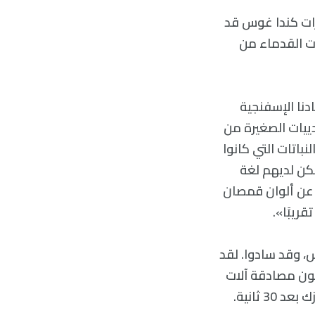
ترات كندا غوس قد
ات القدماء من
دنا الإسفنجية
ثدييات الصغيرة من
باتات التي كانوا
تكن لديهم لغة
 عن ألوان قمصان
يبًا».
، وقد سادوا. لقد
لون مصادقة آلات
القتل الملحدة: الدببة. ومن الواضح أن أيًا من ذلك لم يكن ممكنًا لو ظهر هذا النيزك بعد 30 ثانية.