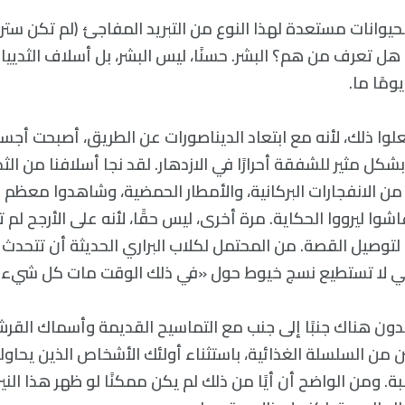
الحيوانات مستعدة لهذا النوع من التبريد المفاجئ (لم تكن س
كن هل تعرف من هم؟ البشر. حسنًا، ليس البشر، بل أسلاف الثديي
ومًا ما.
لوا ذلك، لأنه مع ابتعاد الديناصورات عن الطريق، أصبحت أجسا
بشكل مثير للشفقة أحرارًا في الازدهار. لقد نجا أسلافنا من ال
ن الانفجارات البركانية، والأمطار الحمضية، وشاهدوا معظم الن
شوا ليرووا الحكاية. مرة أخرى، ليس حقًا، لأنه على الأرجح لم 
توصيل القصة. من المحتمل لكلاب البراري الحديثة أن تتحدث
ي لا تستطيع نسج خيوط حول «في ذلك الوقت مات كل شيء تقر
دون هناك جنبًا إلى جنب مع التماسيح القديمة وأسماك القرش
ن من السلسلة الغذائية، باستثناء أولئك الأشخاص الذين يحاو