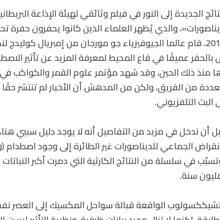
ئج الجديدة إلى النور في فيلم وثائقي لهيئة الإذاعة البريطاني
ناصورات»، والذي يُظهر العلماء الذين كانوا يحفرون حفرة تحت
بالعودة إلى عام 2016، قام عالما الجيوفيزياء جو مورجان من إمبريال كول
لحفر عميقًا في قاع المحيط لمعرفة المزيد عن تأثير الاصطدا
عددة من الفريق، ولكن من المدهش أن الأخبار لم تنتشر حقًا 
ى البث التلفزيوني.
بل أن ندخل في مزيد من التفاصيل أنه لا يوجد دليل سببي هنا،
لانقراض الجماعي للديناصورات غير الطائرة إلى وجود اصطدام (و
، وتسبّب في سلسلة من النتائج الكارثية التي دمرت أكبر النباتات 
تشيككسولوب الواقعة قبالة سواحل المكسيك إلى العصر نفسه
ابقة، لكنها لا تزال مجرد بيانات ظرفية، ونظرية التأثير ليست 