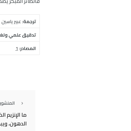
فالطائر المبكر يصطا
ترجمة:
عبير ياسين
تدقيق علمي ولغ
المصادر:
1
المنشور
ما الإنزيم ا
الدهون، ويب