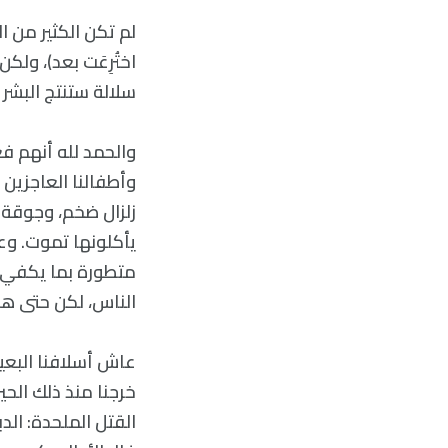
لم تكن الكثير من 
اختُرِعَت بعد)، ول
سلالة ستنتج البشر ي
والحمد لله أنهم فع
وأطفالنا العاجزين 
زلزال ضخم، وجوقة م
يأكلونها تموت. وعا
متطورة بما يكفي ل
الناس، لكن حتى ه
عاش أسلافنا البعي
خرجنا منذ ذلك الحي