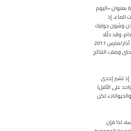
ة بعنوان «اليوم
 الماء، إذ
يدج لندن وشون جوليك
م، وقد حلّلا
العينات التي أعاداها منذ ذلك الحين، وقد شهد مؤتمر علوم القمر والكواكب في آذار/مارس 2017
حتى وصلت النتائج
 إذ تشير إحدى
احد على الأقل)
والحيوانات، لكن
، لذا فإن
الوحيدة الموجودة،