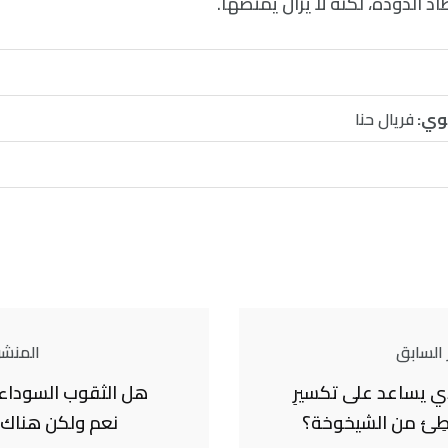
د الدودة، لكنه لا يزال يمتصها.
وي:
فريال حنا
 السابق
المنشور
لذي يساعد على تكسيرِ
هل الثقوب السوداء 
طِئ من الشيخوخة؟
نعم ولكن هناك 