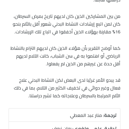
من بين المشاركين الذين كان لديهم تاريخ بمرض السرطان،
كان لمن اتبع إرشادات النشاط البدني شعور أقل بالألم بنحو
16% مقارنة بهؤلاء الذين أخفقوا في اتباع تلك الإرشادات.
كما أوضح التقرير بأن هؤلاء الذين كان لديهم التزام بالنشاط
الرياضي أو اهتموا به في سن الشباب، كانت الآلام لديهم
أقل حدة عن غيرهم من الذين لم يفعلوا.
قد يبدو الأمر غريًبا لدى البعض لكن النشاط البدني علاج
فعال وغير دوائي في تخفيف الكثير من الآلام، بما في ذلك
الألم المرتبط بالسرطان وعلاجاته كما تشير دراستنا.
ترجمة:
منار عبد المعطي
تدقيق علمي ولغوي:
روان نيوف