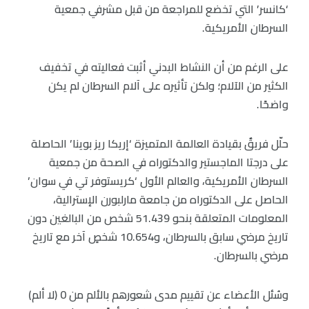
‘كانسر’ التي تخضع للمراجعة من قبل مشرفي جمعية
السرطان الأمريكية.
على الرغم من أن النشاط البدني أثبت فعاليته في تخفيف
الكثير من الآلام؛ ولكن تأثيره على آلام السرطان لم يكن
واضحًا.
حلّل فريقٌ بقيادة العالمة المتميزة ‘إريكا ريز بوينا’ الحاصلة
على درجتا الماجستير والدكتوراه في الصحة من جمعية
السرطان الأمريكية، والعالم الأول ‘كريستوفر تي في سوان’
الحاصل على الدكتوراه من جامعة مارلبورن الإسترالية،
المعلومات المتعلقة بنحو 51.439 شخص من البالغين دون
تاريخ مرضي سابق بالسرطان، و10.654 شخصٍ آخر مع تاريخ
مرضي بالسرطان.
وسُئل الأعضاء عن تقييم مدى شعورهم بالألم من 0 (لا ألم)