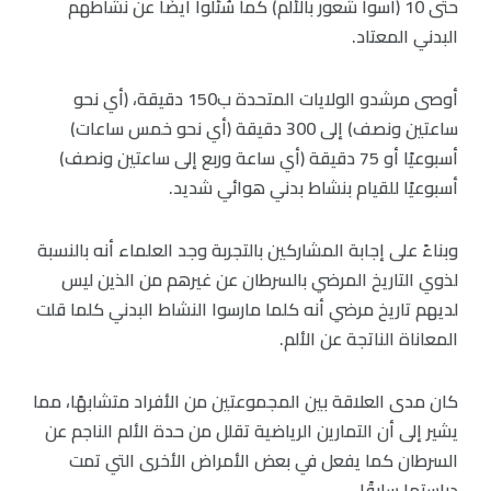
حتى 10 (أسوأ شعور بالألم) كما سُئلوا أيضًا عن نشاطهم
البدني المعتاد.
أوصى مرشدو الولايات المتحدة ب150 دقيقة، (أي نحو
ساعتين ونصف) إلى 300 دقيقة (أي نحو خمس ساعات)
أسبوعيًا أو 75 دقيقة (أي ساعة وربع إلى ساعتين ونصف)
أسبوعيًا للقيام بنشاط بدني هوائي شديد.
وبناءً على إجابة المشاركين بالتجربة وجد العلماء أنه بالنسبة
لذوي التاريخ المرضي بالسرطان عن غيرهم من الذين ليس
لديهم تاريخ مرضي أنه كلما مارسوا النشاط البدني كلما قلت
المعاناة الناتجة عن الألم.
كان مدى العلاقة بين المجموعتين من الأفراد متشابهًا، مما
يشير إلى أن التمارين الرياضية تقلل من حدة الألم الناجم عن
السرطان كما يفعل في بعض الأمراض الأخرى التي تمت
دراستها سابقًا.