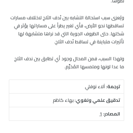
نموها.
ويُعزى سبب استحالة التشابه بين نُدف الثلج لاختلاف مسارات
تساقطها نحو الأرض، فأي تغير يطرأ على مساراتها يؤثر في
شكلها. حتى الظروف الجوية التي قد نراها متشابهة لها
تأثيرات متباينة في تساقط نُدف الثلج.
ولهذا السبب، فمن المحال وجود أي تطابق بين ندف الثلج
ما عدا لونها وملمسها المُخرَّم.
ترجمة:
آلاء نوفلي
تدقيق علمي ولغوي:
بهاء كاظم
المصادر:
1