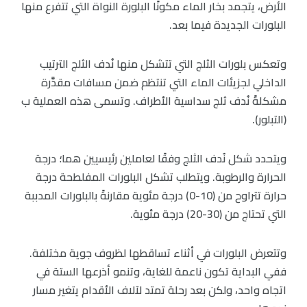
الأرض، يتجمد بخار الماء مكونًا البلورة النواة التي تتفرع منها
البلورات الجديدة فيما بعد.
وتعكس بلورات الثلج التي تتشكل منها نُدف الثلج الترتيب
الداخلي لجزيئات الماء التي تنتظم ضمن مسافات مقدَّرة
مشكلةً نُدف ثلج سداسية الأطراف. وتسمى هذه العملية ب
(التبلور).
ويتحدد شكل نُدف الثلج وفقًا لعاملين رئيسيين هما؛ درجة
الحرارة والرطوبة. ويتطلب تشكل البلورات المفلطحة درجة
حرارة تتراوح من (10-0) درجة مئوية مقارنةً بالبلورات المدببة
التي تحتاج من (30-20) درجة مئوية.
وتتعرض البلورات في أثناء تساقطها لظروف جوية مختلفة.
ففي البداية تكون ناعمة للغاية، وتنمو أذرعها الستة في
اتجاه واحد، ولكن بعد رحلة تمتد لآلاف الأقدام يتغير مسار