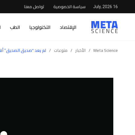
سياسة الخصوصية
تواصل معنا
16 July, 2026
الإقتصاد
التكنولوجيا
الطب
ا
Meta Science
/
الأخبار
/
منوعات
/
لم يعد “صديق الصديق” أف