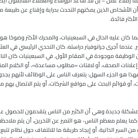
ًا زملاء عمل – بل قد ساعد الرؤساء والعملاء السابقون أيضً
ن الأشخاص الذين يمكنهم التحدث بدراية وإقناع عن طبيعة 
أكثر فائدة.
ا كان عليه الحال في السبعينيات، والمحرك الأكثر وضوحًا هو ا
. عندما أجرى جرانوفيتر دراسته، كان التحدي الرئيسي في الع
 الوظيفة موجودة في المقام الأول. في السبعينيات كان الن
علانات الصحف، أو لافتات «مطلوب مساعدة»، أو الكلام المنق
هذا هو الجزء السهل: يتعرف الناس على الوظائف لأنهم يجدو
نت، أو قوائم البحث على مواقع الشركات، أو يتم الاتصال بهم م
مشكلة جديدة وهي أن الكثير من الناس يتقدمون للحصول ع
كما يعلم معظم الناس- هو التميز عن الآخرين، أن يتم ملاحظة 
ن السير الذاتية، أو إيجاد طريقة ما للالتفاف حول نظام تتبع