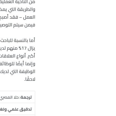
من الناحية العملي
والطريقة التي يمك
العمل – فقد أصبح ق
فيمن سيتم التوصية 
أما بالنسبة للباحث
يزال 17% من
أكبر. أنواع العلا
وإنما أيضًا للوظا
الوظيفة التي لديك
لاحقًا.
ترجمة:
حلا المصري
تدقيق علمي ولغ