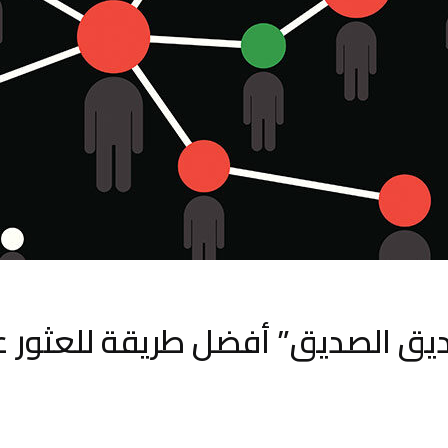
يق الصديق” أفضل طريقة للعثور ع