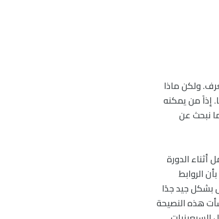
عرف. ولكن ماذا
 إذاً من يمكنه
ا نبحث عن
يفة – لقد ذهبت إلى أكثر من 50 ورشة عمل أثناء الدورة
 و2014 – فسيتم إخبارك بأن الروابط
بشكل جيد جدًا
أت هذه النصيحة
اع مارك جرانوفيتر Mark Granovetter في أوائل السبعينيات.