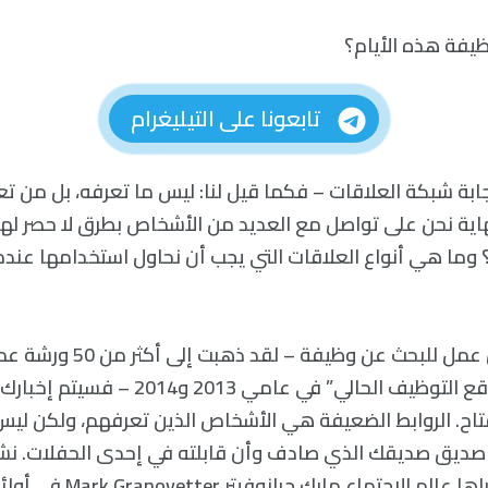
فة هذه الأيام؟
تابعونا على التيليغرام
إجابة شبكة العلاقات – فكما قيل لنا: ليس ما تعرفه، بل من ت
اية نحن على تواصل مع العديد من الأشخاص بطرق لا حصر لها.
وما هي أنواع العلاقات التي يجب أن نحاول استخدامها عندم
إذا ذهبت إلى ورش عمل للبحث عن وظ
التدريبية “دراسة واقع التوظيف الحالي” في عامي 2013
ح. الروابط الضعيفة هي الأشخاص الذين تعرفهم، ولكن ليس 
ديق صديقك الذي صادف وأن قابلته في إحدى الحفلات. نش
في دراسة رائدة أجراها عالم الاجتم