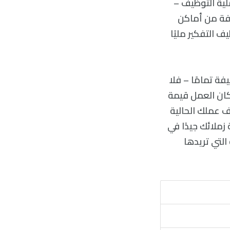
لية التوظيف –
لفة من أماكن
ف التفكير مليًا
ة تمامًا – فلا
مكان العمل قيمة
ف عملك الحالية
زملائك جيدًا في
التي تريدها