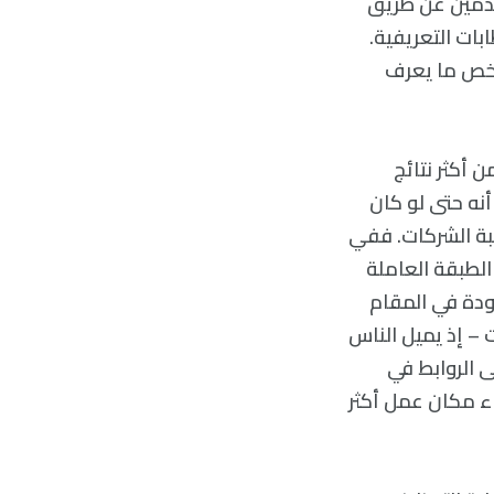
قدمين عن طريق
بات التعريفية.
شخص ما يعرف
 أكثر نتائج
 العمل المتجانسة نسبيًا. لاحظGranovetterنفسه أنه حتى لو كان
يبة الشركات. ففي
لطبقة العاملة
دة في المقام
 – إذ يميل الناس
ى الروابط في
ء مكان عمل أكثر