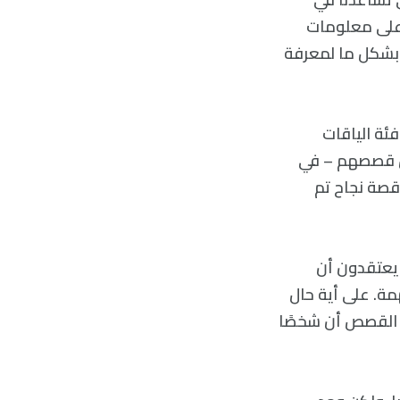
 على معلومات
ل الوظائف قد تغيرت أيضًا. كان علي أن أجد طريقة لتكرار دراسةGranovetter بشكل ما لمعرفة
ئة الياقات
ين قصصهم – في
. على الرغم من أنها ليست تكرارًا لدراسة Granovetter، إلا أن مشاهدة 380 قصة نجاح تم
بين 141 شخصًا قالوا إنهم يعتقدون أن
امت بالمهمة. على أية حال
ا أكثر فائدة. حيث أفاد أكثر من 60% من رواة القصص أن شخصًا