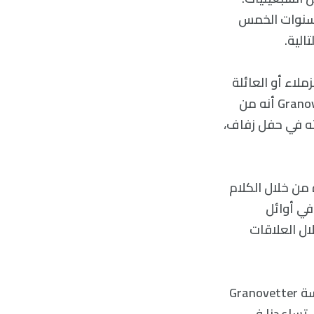
ي السنوات الخمس
الية.
لاء أو العائلة
أو الأصدقاء تعرف الوظائف نفسها التي عملت بها. حيث اكتشف جرانوفيترGranovetter أنه من
ته في حفل زفاف،
جدوا وظيفة شاغرة من خلال الكلام
فة. في أوائل
ال العلاقات
بدأت في معرفة ما إذا كان هذا الوضع لا يزال على حاله. ففي النهاية أجريت دراسة Granovetter
 تساعدنا في