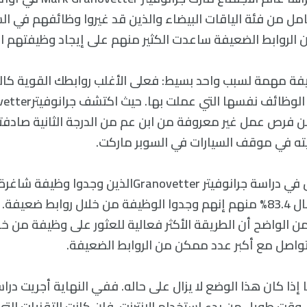
ذي قابل 100 عامل من فئة الياقات البيضاء والذين قد غيروا وظائفهم ف
 الروابط الضعيفة ساعدت الكثير منهم على إيجاد وظيفتهم الت
يفة مهمة لسبب واحد بسيط: فعلى الأغلب روابطك القوية كالزم
 فرص عمل غير معروفة من ابن عم من الدرجة الثانية صادف
يته في موقف السيارات في السوبر ماركت.
من ضمن الأشخاص في دراسة جرانوفيتر Granovetterالذين و
المتناقل شفهيًا، قال 83.4% منهم إنهم وجدوا الوظيفة من خلال روابط ضعي
ن الواضح أن الطريقة الأكثر فعالية للعثور على وظيفة من خل
لتواصل مع أكبر عدد ممكن من الروابط الضعيفة.
وقت طويل من بدء استخدام الإنترنت. فإن كانت التقنيات التي