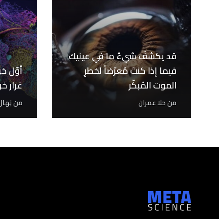
قد يكشِفُ شيءٌ ما في عينيك
فيما إذا كنتَ مُعرّضاً لخطرِ
أوّل خ
الموت المُبكّر
غرار خ
من
حلا عمران
من
نِها