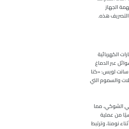
همة الجهاز
التصريف هذه.
ت الكهربائية
ائل عبر الدماغ
سانت لويس: «كنا
لات والسموم التي
غي الشوكي، مما
سيًا من عملية
اء نومنا، وترتبط