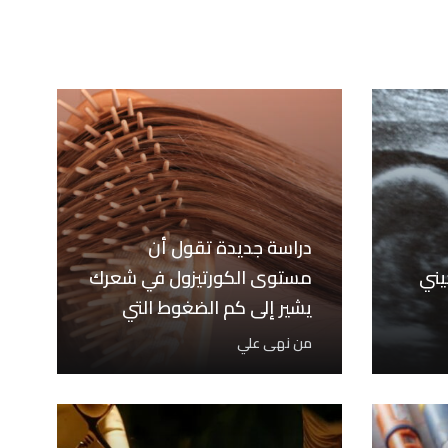
دراسة جديدة تقول أن
يني
مستوى الكورتيزول في شعرك
يشير إلى كم الضغوط التي
تعرضت لها
من
نهى علي