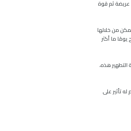
 عريضة ثم قوة
مكن من خلالها
ومًا ما أكثر
 التطهير هذه،
له تأثير على