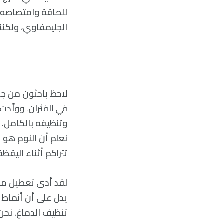
للطاقة وامتصاصه ل
الجليمفاوي، ولكنن
لاحظ باحثون من جا
في الفئران. وولّد
وتنظيفه بالكامل.
نعلم أن النوم هو 
تتراكم أثناء اليقظ
لقد أدى تعطيل من
يدل على أن أنماط ا
تنظيف الدماغ. نحن 