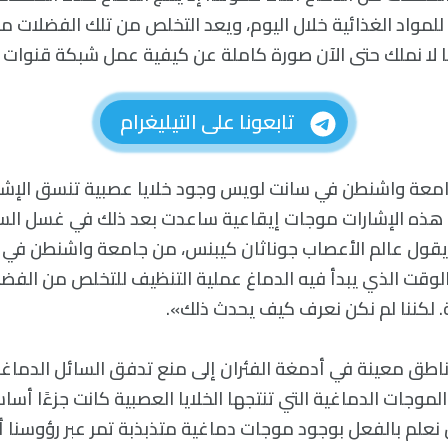
لمواد الغذائية خلال اليوم، ويعد التخلص من تلك الفضلات م
ا لا نملك حتى الآن صورة كاملة عن كيفية عمل شبكة قنوات 
تابعونا على التيليغرام
معة واشنطن في سانت لويس وجود خلايا عصبية تنسق الإشارا
ت هذه الإشارات موجات إيقاعية ساعدت بعد ذلك في غسل السو
 يقول عالم الأعصاب جوناثان كيبنس، من جامعة واشنطن في 
الوقت الذي يبدأ فيه الدماغ عملية التنظيف للتخلص من الفض
ة. لكننا لم نكن نعرف كيف يحدث ذلك».
اطق معينة في أدمغة الفئران إلى منع تدفق السائل الدما
لموجات الدماغية التي تنتجها الخلايا العصبية كانت جزءًا أسا
نعلم بالفعل بوجود موجات دماغية متذبذبة تمر عبر رؤوسنا أثن