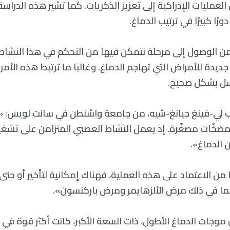
لعمليات الإدراكية إلى تعزيز الذكريات. كما تشير هذه الدراسة
رًا كبيرًا في ترتيب الدماغ.
من الوصول إلى مرحلة نتمكن فيها من التحكم في هذا النشاط
جديدة للأمراض التي تهاجم الدماغ. وغالبًا ما ترتبط هذه الأمر
غسل بشكل صحيح.
ب لي-فينغ جيانغ-شيه، من جامعة واشنطن في سانت لويس: «ه
مضخّات مصغّرة. إذ يعمل النشاط العصبي المتزامن على تشغ
ن الدماغ».
من الاعتماد على هذه العملية، فهناك إمكانية لتأخير أو حتى
بما في ذلك مرض الألزهايمر ومرض باركنسون».
موجات الدماغ الأطول، ذات السعة الأكبر، كانت أكثر قوة في ت