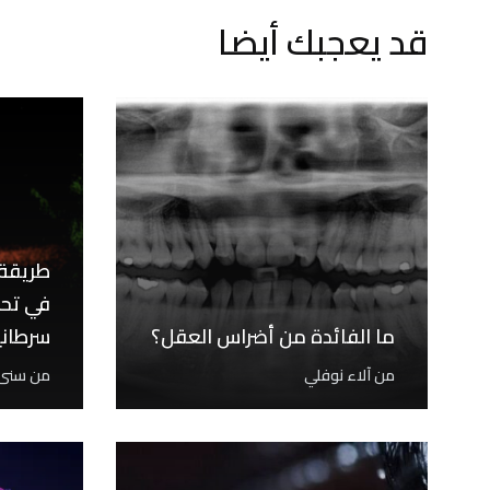
قد يعجبك أيضا
طريقة 
في تحو
ما الفائدة من أضراس العقل؟
سرطاني
من
آلاء نوفلي
من
سنى