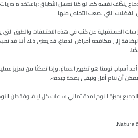
ماغ ينظّف نفسه كما لو كنا نغسل الأطباق: باستخدام ضربات
 الفضلات التي يصعب التخلص منها.
اسات المستقبلية عن كثب في هذه الاختلافات والطرق التي ي
لإضافة إلى مكافحة أمراض الدماغ، قد يعني ذلك أننا قد نصبح ي
ًا.
د أسباب نومنا هو تطهير الدماغ. وإذا تمكنّا من تعزيز عملية
مكن أن ننام أقل ونبقى بصحة جيدة».
لجميع بميزة النوم لمدة ثماني ساعات كل ليلة، وفقدان النوم 
N.