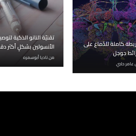
تقنيّة النانو الذكية لتوص
ريطة كاملة للدّماغ على
الأنسولين بشكلٍ أكثر دق
رائط جوجل
من
ناديا أبوسمره
ل عامر حلبي