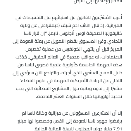
المدار وإعادتها إلى الأرض.
أعرب المُشرّعون للقانون عن استيائهم من التخفيضات في
الميزانية، إذ قال النائب آدم شيف (ديمقراطي عن ولاية
كاليفورنيا) لصحيفة لوس أنجلوس تايمز: “إن قرار ناسا
الأحادي وغير المسبوق بقطع التمويل عن بعثة العودة إلى
المريخ قبل أن ينتهي الكونغرس من عملية تخصيص
الاعتمادات، له عواقب مدمرة في العالم الحقيقي. حُدِّدَت
هذه المهمة الحاسمة كأولوية علمية قصوى لناسا من
خلال المسح العشري الذي أجرته، والتراجع الآن سيؤدي إلى
التخلي عن الريادة الأمريكية المهمة في علوم الفضاء”.
مشيرًا إلى ندوة وطنية حول المشاريع الفضائية التي يجب
تحديد أولوياتها خلال السنوات العشر القادمة.
إلا أن المشرعين المسؤولين عن ميزانية وكالة ناسا لم
يرفضوا جهود ناسا للعودة إلى القمر، وخصصوا لها مبلغ
7.91 مليار دولار المطلوب للسنة المالية الحالية.