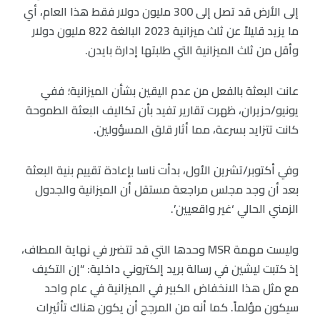
إلى الأرض قد تصل إلى 300 مليون دولار فقط هذا العام، أي
ما يزيد قليلاً عن ثلث ميزانية 2023 البالغة 822 مليون دولار
وأقل من ثلث الميزانية التي طلبتها إدارة بايدن.
عانت البعثة بالفعل من عدم اليقين بشأن الميزانية؛ ففي
يونيو/حزيران، ظهرت تقارير تفيد بأن تكاليف البعثة الطموحة
كانت تتزايد بسرعة، مما أثار قلق المسؤولين.
وفي أكتوبر/تشرين الأول، بدأت ناسا بإعادة تقييم بنية البعثة
بعد أن وجد مجلس مراجعة مستقل أن الميزانية والجدول
الزمني الحالي ‘غير واقعيين’.
وليست مهمة MSR وحدها التي قد تتضرر في نهاية المطاف،
إذ كتبت ليشين في رسالة بريد إلكتروني داخلية: “إن التكيف
مع مثل هذا الانخفاض الكبير في الميزانية في عام واحد
سيكون مؤلماً. كما أنه من المرجح أن يكون هناك تأثيرات