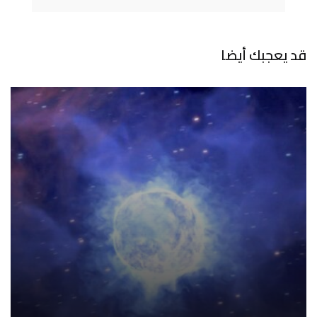
قد يعجبك أيضا