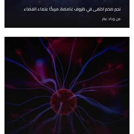
نجم ضخم اختفى في ظروف غامضة، مربكًا علماء الفضاء
من
وداد عنتر