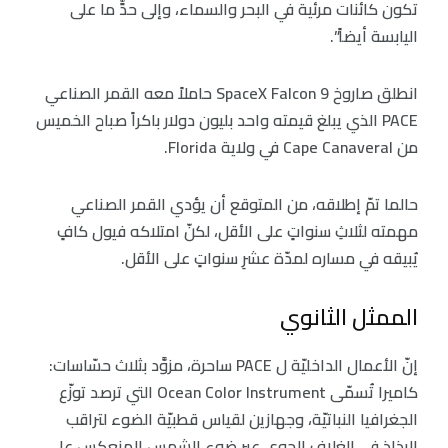
تكون كائنات مرئية في البحر والسماء، وإلى حدٍّ ما على
اليابسة أيضاً”.
انطلق صاروخ SpaceX Falcon 9 حاملاً معه القمر الصناعي
PACE الذي يبلغ قيمته واحد بليون دولار باكراً صباح الخميس
من Cape Canaveral في ولاية Florida.
حالما تمّ إطلاقه، من المتوقع أن يؤدي القمر الصناعي
مهمته لثلاثِ سنواتٍ على الأقل، لكنّ امتلاكه فيول كافٍ
يُبيقه في مساره لمدّة عشرِ سنواتٍ على الأقل.
الممثل الثانوي
إنّ الأعمال الداخليّة ل PACE ساحرة، مزوَّد بثلاث حسّاسات:
كاميرا تُسمّى Ocean Color Instrument التي ترصد توزّع
الجغرافيا النباتيّة، وجهازين لقياس قطبيّة الضوء لتراقب
الرذاذ في الغلافِ الجويِ عبر ضوء الشمس المنعكس على