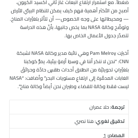
ضغطاً. مع استمرار ارتفاع انبعاث غاز ثاني أكسيد الكربون،
أصبح من الأكثر أهمية فهم كيف يمكن للنظام البيئي للأرض
— ومحيطاتها على وجه الخصوص— أن تتأثر بتغيّرات المناخ.
وتوضّح وكالة NASA بما يخص جانبها، بأنّ هذه الدراسة
تتصدّر جدول الأعمال الخاص بها.
أخبرَت Pam Melroy وهي نائبة مدير وكالة NASA لشبكة
CNN: “نحن لا ننكر أننا في وسطِ أزمةٍ بيئية، يمرُّ كوكبنا
بتغيّراتٍ تحويليّة من انطلاق أحداث طقسٍ حادّة وحرائقَ
الغابات المدمّرة إلى ارتفاعِ مستويات البحر” وأضافت: “NASA
ليست فقط وكالة للفضاء وطيران نحن أيضاً وكالة مناخ”.
ترجمة:
حلا عمران
تدقيق لغوي:
هنا نصري
المصادر:
1