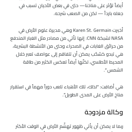
أيضاً تؤثر على مناخنا— حتى في بعض الأحيان تسبب في
جعله بارداً — لكن من الصعب شرحه.
أخبرت Karen St. Germain وهي مديرة علوم الأرض في
NASA لشبكة CNN: إنها تأتي من مصادر مثل الغبار المندفع
من حرائق الغابات في الصحراء وحتى من الأنشطة البشرية،
هي تبدو كسُحُب يمكن أن تتفاقم إلى عواصف تعبر خلال
المحيط الأطلسي، لكنّها أيضاً تعكس الكثير من طاقة
الشمس “.
هي أضافت: “لذلك، تلك الأهباء تلعب دوراً مهماً في استقرار
مناخ الأرض على المدى الطويل”.
وكالة مزدوجة
ربما لا يمكن أن يأتي ظهور تهشّم الأرض في الوقت الأكثر