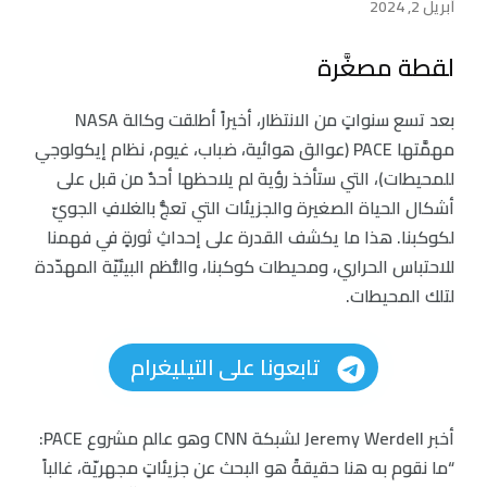
أبريل 2, 2024
لقطة مصغَّرة
بعد تسع سنواتٍ من الانتظار، أخيراً أطلقت وكالة NASA
مهمَّتها PACE (عوالق هوائية، ضباب، غيوم، نظام إيكولوجي
للمحيطات)، التي ستأخذ رؤية لم يلاحظها أحدٌ من قبل على
أشكال الحياة الصغيرة والجزيئات التي تعجُّ بالغلافِ الجويّ
لكوكبنا. هذا ما يكشف القدرة على إحداثِ ثورةٍ في فهمنا
للاحتباس الحراري، ومحيطات كوكبنا، والنُّظم البيئيّة المهدّدة
لتلك المحيطات.
تابعونا على التيليغرام
أخبر Jeremy Werdell لشبكة CNN وهو عالم مشروع PACE:
“ما نقوم به هنا حقيقةً هو البحث عن جزيئاتٍ مجهريّة، غالباً