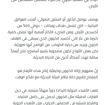
الأرض.
بوصف عوامل الخَلق أو التمثيل الضوئي، أنتجت العوالق
النباتية – التي تشمل طحالب ونباتات – حوالي 50% من
أكسجين الأرض. ومن الشيء الأكثر أهمية أنها تمتص كمية
كبيرة من غاز ثاني أكسيد الكربون الذي سيبقى في الغلاف
الجوي ويزيد من حرارة الكوكب. من الواضح أنها ضروريّة،
لكن بعض الأنواع تكون مصحوبة بتنبيهٍ أساسيّ: تنتج أزهاراً
سامّة تهدد أشكالًا أخرى من الحياة البحريّة.
إنّ مفهوم إزالة الكربون وكيفيّة إنتاج هذه الأزهار هو
المفتاح لتقييم حالة نظام البيئة البحريّة مع تقدّم الوقت.
تلعب الأهباء الجويّة (الرذاذ) دوراً مهمّاً مشابه. في حين
الغازات الدفيئة مثل الكربون تحصل على كامل الانتباه
والتركيز لتسبُبه في الاحتباسِ الحراري، فإن الأهباء الجوية