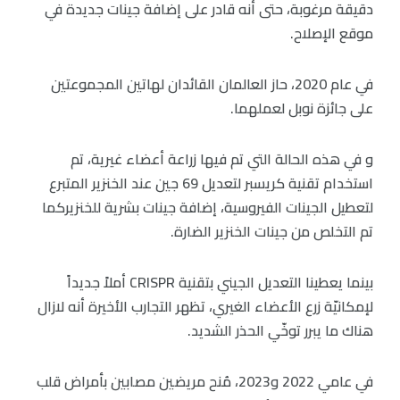
دقيقة مرغوبة، حتى أنه قادر على إضافة جينات جديدة في
موقع الإصلاح.
في عام 2020، حاز العالمان القائدان لهاتين المجموعتين
على جائزة نوبل لعملهما.
و في هذه الحالة التي تم فيها زراعة أعضاء غيرية، تم
استخدام تقنية كريسبر لتعديل 69 جين عند الخنزير المتبرع
لتعطيل الجينات الفيروسية، إضافة جينات بشرية للخنزيركما
تم التخلص من جينات الخنزير الضارة.
بينما يعطينا التعديل الجيني بتقنية CRISPR أملاً جديداً
لإمكانيّة زرع الأعضاء الغيري، تظهر التجارب الأخيرة أنه لازال
هناك ما يبرر توخّي الحذر الشديد.
في عامي 2022 و2023، مُنح مريضين مصابين بأمراض قلب