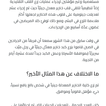
مستعصية وغير مؤهلين لإجراء عمليات زرع القلب التقليدية
إذناً تنظيمياً لتلقي قلب خنزير معدل جينيّاً حيث تم إجراء عشر
تعديلات جينومية على قلوب هذه الخنازير لجعلها أكثر
ملاءمة للزرع في البشر، ومع ذلك توفيّ كلا المريضين في
غضون عدّة أسابيع من الإجراءات.
في وقت سابق من هذا الشهر سمعنا أن فريقاً من الجراحين
في الصين قاموا بزرع كبد خنزير معدّل جينيّاً في رجل ميّت
سريريّاً (بموافقة الأسرة) وعمل الكبد جيداً لمدة عشرة أيام
من التجربة.
ما الاختلاف عن هذا المثال الأخير؟
تم زرع كلية الخنزير المعدلة جينياً في شخص بالغ يافع نسبياً،
حيّ، مؤهل قانونياً وموافق.
كان العدد الإجمالي لتعديلات الجينات التي تم إجراؤها على