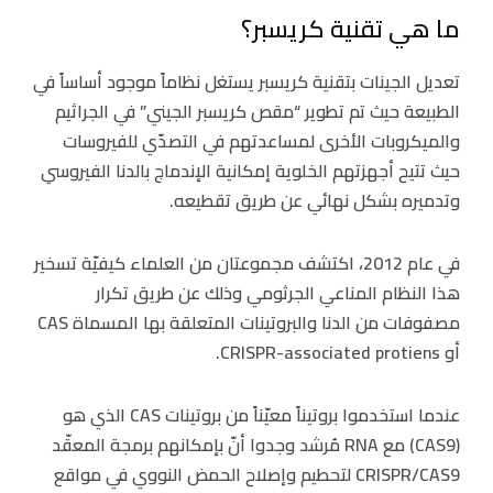
ما هي تقنية كريسبر؟
تعديل الجينات بتقنية كريسبر يستغل نظاماً موجود أساساً في
الطبيعة حيث تم تطوير “مقص كريسبر الجيني” في الجراثيم
والميكروبات الأخرى لمساعدتهم في التصدّي للفيروسات
حيث تتيح أجهزتهم الخلوية إمكانية الإندماج بالدنا الفيروسي
وتدميره بشكل نهائي عن طريق تقطيعه.
في عام 2012، اكتشف مجموعتان من العلماء كيفيّة تسخير
هذا النظام المناعي الجرثومي وذلك عن طريق تكرار
مصفوفات من الدنا والبروتينات المتعلقة بها المسماة CAS
أو CRISPR-associated protiens.
عندما استخدموا بروتيناً معيّناً من بروتينات CAS الذي هو
(CAS9) مع RNA مُرشد وجدوا أنّ بإمكانهم برمجة المعقّد
CRISPR/CAS9 لتحطيم وإصلاح الحمض النووي في مواقع