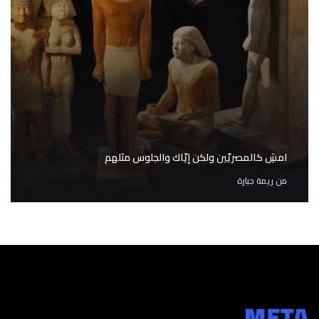
امشِ كالمصريّين ولكن إيّاك والجلوس مثلهم
من
ريمة جبارة