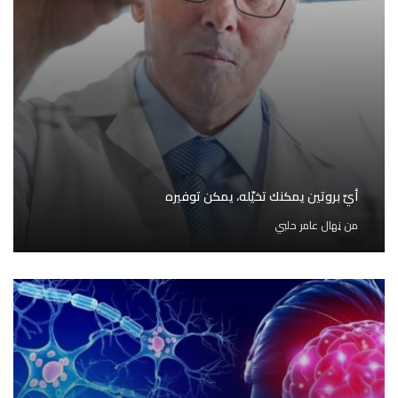
أيّ بروتين يمكنك تخيّله، يمكن توفيره
من
نِهال عامر حلبي