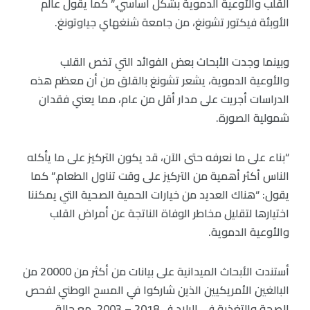
القلب والأوعية الدموية بشكل أساسي.” كما يقول عالم
الأوبئة فيكتور تشونغ، من جامعة شنغهاي جياوتونغ.
وبينما وجدت الأبحاث بعض الفوائد التي تخص القلب
والأوعية الدموية، يشعر تشونغ بالقلق من أن معظم هذه
الدراسات أجريت على مدار أقل من عام، مما يعني فقدان
شمولية الصورة.
“بناء على ما نعرفه حتى الآن، قد يكون التركيز على ما يأكله
الناس أكثر أهمية من التركيز على وقت تناول الطعام.” كما
يقول: “هناك العديد من خيارات الحمية الصحية التي يمكننا
اختيارها لتقليل مخاطر الوفاة الناتجة عن أمراض القلب
والأوعية الدموية.
أستندت الأبحاث الميدانية على بيانات من أكثر من 20000 من
البالغين الأمريكيين الذين شاركوا في المسح الوطني لفحص
الصحة والتغذية في البلاد في2018 – 2003، مع حالة