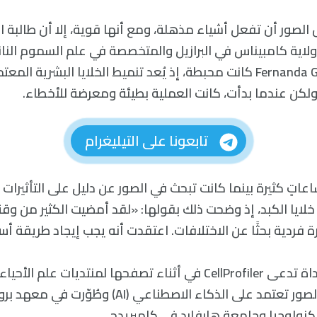
الصور أن تفعل أشياء مذهلة، ومع أنها قوية، إلا أن طالبة ا
لاية كامبيناس في البرازيل والمتخصصة في علم السموم النانو
فوسا Fernanda Garcia Fossa كانت محبطة، إذ يُعد تنميط الخلايا البشرية
 ولكن عندما بدأت، كانت العملية بطيئة ومعرضة للأخطاء.
تابعونا على التيليغرام
اتٍ كثيرة بينما كانت تبحث في الصور عن دليل على التأثيرات
خلايا الكبد، إذ وضحت ذلك بقولها: «لقد أمضيت الكثير من وق
 فردية بحثًا عن الاختلافات. اعتقدت أنه يجب إيجاد طريقة أسر
عثرت جارسيا على أداة تدعى CellProfiler في أثناء تصفحها لمنتديات علم
وهي أداة لتحليل الصور تعتمد على الذكاء الاصطناعي (AI
ولوجيا وجامعة هارفارد في كامبريدج.