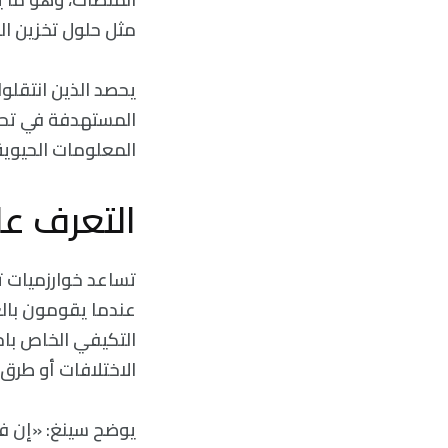
مثل حلول تخزين البي
يحصد الذين انتقلوا
المستهدفة في تحليل
المعلومات الحيوية 
التعرف عل
تساعد خوارزميات ت
عندما يقومون بالع
التكيفي الخاص باح
الاختلافات أو طرق 
يوضح سينغ: «إن فا