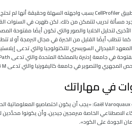
لقد أحبت جارسيا تطبيق CellProfiler بسبب واجهته السهلة وحقيقة أن
جرد مسألة تدريب لتتمكن من ذلك. لكن ظهرت في السنوات القل
الأخرى لتحليل الخلايا والصور والتي تكون أيضًا مفتوحة الم
ما تتطلب أيضًا القليل من الخبرة في مجال البرمجة أو لا تتط
المعهد الفيدرالي السويسري للتكنولوجيا والتي تدعى إيلاستي
 المجهري والتصوير في جامعة كاليفورنيا والتي تدعى CDeep3 M.
ات في مهاراتك
يقول جايل فاروكو Gaël Varoquaux: «يجب أن يكون اختصاصيو المعلوم
اء الاصطناعي الخاصة مبرمجين جيدين، وأن يكونوا محدَّدين ل
مان الجودة على الكود».