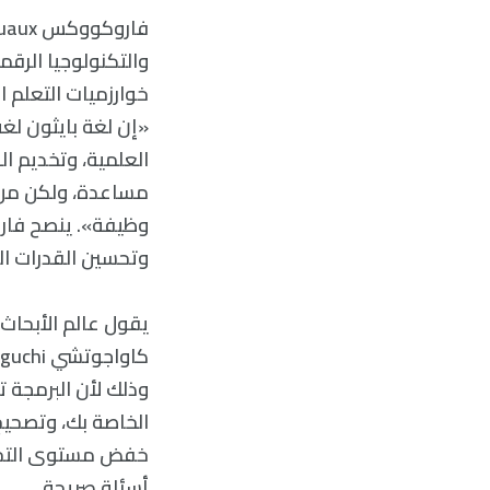
خوارزميات التعلم 
«إن لغة بايثون لغ
العلمية، وتخديم ال
مساعدة، ولكن من ا
وظيفة». ينصح فارك
وتحسين القدرات الر
يقول عالم الأبحاث 
وذلك لأن البرمجة ت
خفض مستوى التحدي
أسئلة صريحة.