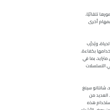
ها تلقائيًا،
 بمهام أخرى
اة، ويُدرَّب
خدامها بكفاءة.
تزايد، بما في
 الميزات في التسلسلات
، شانتانو سينغ
». العديد من
باستخدام هذه
حت بعض الأشياء