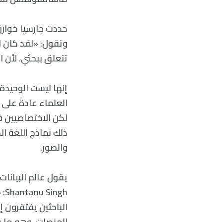
حددت جارسيا خوارزم
وتقول: «لقد كان ا
تتعلق ببحثي، لأن 
إنها ليست الوحيدة،
العلماء عادةً على
لكن الاختصاصيين ف
والصور.
يقول عالم البيانات
gh
الباحثين يفتقرون إ
المنصات، وهو ما ي