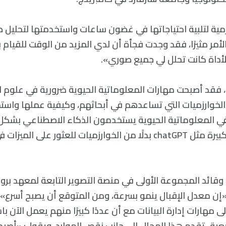
ية لتلبية احتياجاتها في غضون ساعات واستخدمتها لتحليل صور
لأمر مثيرًا، فقد وجدت فجأة أن لدي المزيد من الوقت للقيام
الأداة كانت تحلل لي جميع صوري».
 فقد أصبحت مهارات المعلوماتية الحيوية ضرورية في علوم الحي
 الخوارزميات التي تساعدهم في أبحاثهم، وكيفية عملها واست
ي المعلوماتية الحيوية يستخدمون الذكاء الاصطناعي بشكل م
ذلك نماذج اللغة الكبيرة مثل chatGPT بدلًا من الخوارزميات للعثور على
 وقائد المجموعة الأولى في منصة التصوير التابعة لمعهد برود
Shantanu Sin: «إن معدل الإقبال ينمو بسرعة، ومن المتوقع أن يصبح أسرع
لى مهارات إدارة البيانات مع أن عددًا كبيرًا منهم يعمل الآن 
عيق تقدم هذا المجال إلى جانب نقص الموارد. ويقول: «أصب