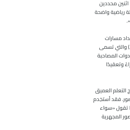
 اثنين محددين
ة رياضية واضحة
.
ين بإعداد مسارات
ط) والتي تسمى
ن الأدوات المصاحبة
 ثراءً وتعقيدًا
والتي تدعى بيث سيميني Beth Cimini، فإن دمج التعلم العميق
لى الصور. فقد اُستخِدم
ما تقول «سواء
ور المجهرية