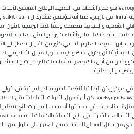
فاروكووكس Varoquaux هو مدير الأبحاث في المعهد الوطني الفرنسي لأبحا
والتكنولو
الآلي الشعبية والمجانية مصممة وفقًا للغة البرمجة بايثون.
ة عامة، إذ يمكنك القيام بأشياء كثيرة بها مثل معالجة النص
ويب. إنها مفيدة للعلوم لأنه في كثير من الأحيان نضطر إلى ال
لجيد أيضًا أن يكون لديك وظيفة خارج المجال الأكاديمي إذا
ووكس من أجل ذلك بمعرفة أساسيات البرمجيات والاستثمار 
ياضية والإحصائية.
في مركز ريكن لأبحاث الأنظمة الحيوية الديناميكية في كولي، 
مثل تحديًا، سواء في حد ذاتها أم بسبب المهارات التي تتطلبها 
 من خلال السماح للمستخدمين بالعثور على حلول من خلال