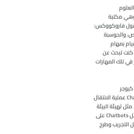
ث العلوم
جيا الرقمية (Inria) في باريس، كما أنه مؤسس مشارك ل scikit-learn وهي مكتبة
 يقول فاروكووكس:
وص، والحوسبة
قيام بمهام
 كنت تبحث عن
في تلك المهارات
كيوجر
كاواجوتشي Kyogo Kawaguchi: «يمكن أن تسهل الأدوات التفاعلية مثل ChatGPT عملية الانتقال
مثل تهيئة البيئة
الخاصة بك، وتصحيح الأخطاء، والقدرة على طرح الأسئلة بالكلمات الصحيحة». تعمل Chatbots على
 التجريب وطرح