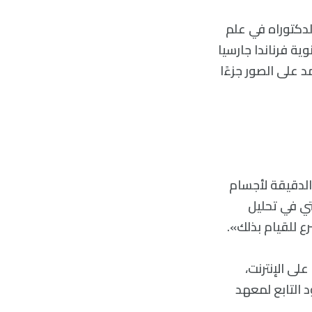
لدكتوراه في علم
ية فرناندا جارسيا
 المعتمد على الصور جزءًا
 الدقيقة لأجسام
تي في تحليل
ع للقيام بذلك».
 الأحياء على الإنترنت،
) وطُوّرت في معهد برود التابع لمعهد