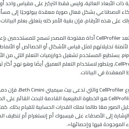
ة ذات الأبعاد العالية، وليس فقط التركيز على مقياس واحد أو
كاء الاصطناعي بشكل فعال صورة معقدة بيولوجيًا إلى مسأل
لك على هذه الأرقام، فإن بقية الأمر كله يتعلق بعلم البيانات»
على سبيل المثال، تعد CellProfiler أداة مفتوحة المصدر تسمح للمستخدم
لأتمتة تحليلاتهم (مثل قياس الأشكال أو الخصائص أو الأنما
غالبًا خطوط pipelines. يستطيع المستخدم تشغيل خوارزميات التعلم الآلي م
مثل CellProfiler Analyst، ويتطور لاستخدام التعلم العميق أيضًا وهو نهج أكثر
 المعقدة في البيانات.
وفقًا لقائدة مشروع CellProfiler 
مع الأدوات مثل CellProfiler هو الخطوة الطبيعية القادمة للبحث القائم ع
يل الصور معًا طالما نملك القدرات الحسابية للقيام بذلك. ك
لإشارة إلى الأصدقاء على فيسبوك أم إنستغرام أم تنظيف الص
اء الموجودة فيها وإحصائها».