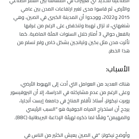
الصناعية لتحديد أي تغييرات في المسافة بين القمر الصناعي
والأرض، ثم قاسوا مدى تغير ارتفاعات المدن بين عامي
2015 و2022، ووجدوا أن المدينة الكبرى في الصين، وهي
شنغهاي، لا تزال تهبط وتنخفض على الرغم من غرقها
بالفعل حوالي 3 أمتار خلال السنوات المئة الماضية. كما
تأثرت مدن مثل بكين وتيانجين بشكل خاص ولم تسلم من
هذا الخطر.
الأسباب:
هناك العديد من العوامل التي أدت إلى الهبوط الأرضي،
وعلى الرغم من عدم مشاركته في الدراسة، إلا أن البروفيسور
روبرت نيكولز، أستاذ تأقلم المناخ في جامعة إيست أنجليا،
يرجح أن استخراج المياه الجوفية هو “السبب الرئيسي
والمهيمن” وفقًا لما ذكره لهيئة الإذاعة البريطانية (BBC).
وأوضح نيكولز: “في الصين يعيش الكثير من الناس في