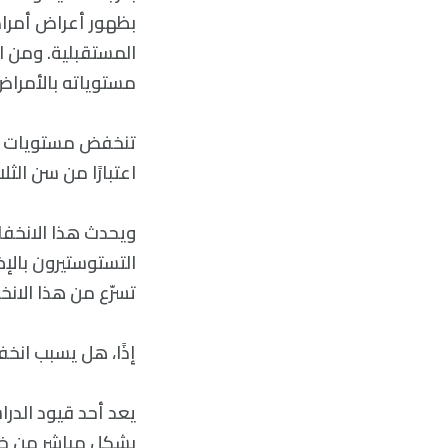
بظهور أعراض أمراض
المستقبلية. ومن ال
مستوياته بالأمراض 
اعتبارًا من سن الث
ويحدث هذا الانخفا
التستوستيرون بالإ
تسرّع من هذا الان
إذًا، هل يسبب انخ
يعد أحد قيود الدرا
بشكل مباشر من خط