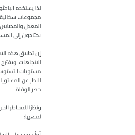
لذا يستخدم الباحث
مجموعات سكانية مخ
المعدل والمصابين 
يحتاجون إلى المسا
إن تطبيق هذه التع
الاتجاهات. ويقترح 
مستويات التستوست
النظر عن المستويات
خطر الوفاة.
ونظرًا للمخاطر ال
لمنعها:
أولًا: يجب على الرج