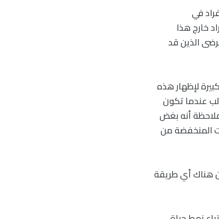
راد في
د خارج هذا
رضى الذين قد
بيرة لإظهار هذه
الب عندما تكون
لاحظة أنه بغض
يات المنخفضة من
ان هناك أي طريقة
تباع نمط حياة