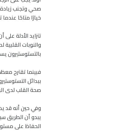
صحي وتجنب زيادة 
خيارًا متاحًا عندم
تتزايد الأدلة على 
والنوبات القلبية 
بالتستوستيرون يسبب
فبينما تقترح معظم 
ببدائل التستوستيرو
صحة القلب لدى الر
وفي حين أنه قد يك
يبدو أن الطريق سيك
الحفاظ على مستوي