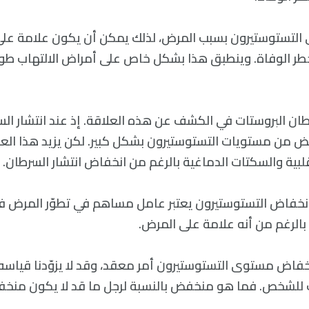
لتستوستيرون بسبب المرض، لذلك يمكن أن يكون علامة ع
طر الوفاة. وينطبق هذا بشكل خاص على أمراض الالتهاب طويل
 البروستات في الكشف عن هذه العلاقة. إذ عند انتشار الس
ض من مستويات التستوستيرون بشكل كبير. لكن يزيد هذا الع
لقلبية والسكتات الدماغية بالرغم من انخفاض انتشار السرطان.
انخفاض التستوستيرون يعتبر عامل مساهم في تطوّر المرض 
بالرغم من أنه علامة على المرض.
فاض مستوى التستوستيرون أمر معقد، وقد لا يزوّدنا قياسه
لشخص. فما هو منخفض بالنسبة لرجل ما قد لا يكون منخفضًا 