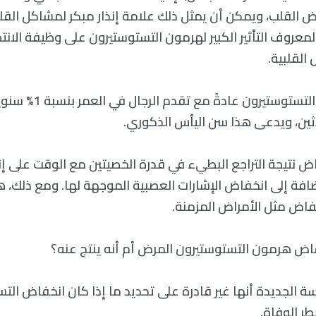
 القلب، ويمكن أن يمثل ذلك علامة إنذار مبكر لمشاكل القلب 
معروف التأثير الكبير لهرمون التستوستيرون على وظيفة الانتص
القلبية.
تنخفض مستويات التستوستيرون ع
لاثين، ويدعى هذا سن اليأس الذكوري.
ض نتيجة التراجع البطيء في قدرة الخصيتين مع الوقت على إ
ضافة إلى انخفاض الإشارات العصبية الموجهة لها. ومع ذلك،
خفاض مثل الأمراض المزمنة.
فاض هرمون التستوستيرون المرض أم أنه ينتج عنه؟
سة الجديدة أنها غير قادرة على تحديد ما إذا كان انخفاض الت
ر الوفاة.