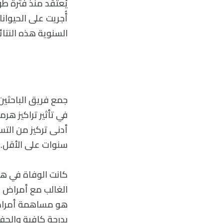
يُعتقد منذ فترة طو
أُجريت على الحيوا
السنوية هذه النتا
في تأثير تراكيز هر
أدنى تركيز من الت
سنوات على الأقل.
كانت الوفاة في هذ
الغالب مع أمراض الق
هو مساهمة أمراض 
بدرجة كافية والحف