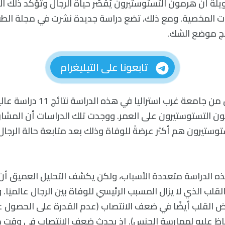
يلة أن هرمون التستوستيرون يُقصّر حياة الرجال وتؤكد ذلك ال
نات المخصية. ومع ذلك، تضع دراسة جديدة نشرت في مجلة الطب
ئج موضع الشك.
تابعونا على التيليغرام
جمع فريق الباحثين من جامعة غرب استرا
مون التستوستيرون على العمر. ووجدت تلك الدراسات أن المشار
ستوستيرون هم أكثر عرضةً للوفاة وذلك بعد متابعة حالة الرج
ه الدراسة متعددة الأسباب، ولكن يكشف التحليل العميق أن 
لب الذي لا يزال المسبب الرئيسي للوفاة بين الرجال عالميًا. و
القلب أيضًا في ضعف الانتصاب (عدم القدرة على الحصول عل
اظ عليه لممارسة الجنس). إذ يحدث ضعف الانتصاب في وقت مب