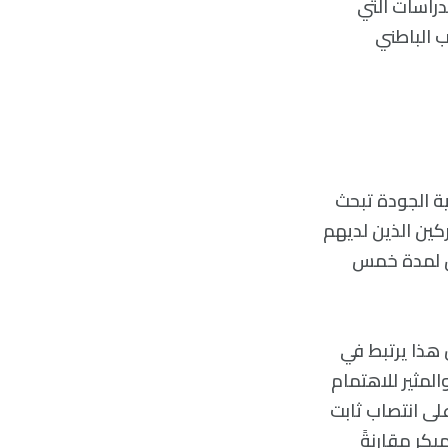
دراسات التي
 الباطني
ليا في هذه الدراسة نتائج 11 دراسة عالية الجودة تبحث
كين الذين لديهم
ال لمدة خمس
هذا يرتبط في
المثير للاهتمام
ى انتصاب ثابت
كر مقارنةً